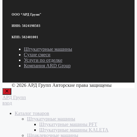
ООО “АРД Групп"
ИНН: 5024198503
КПП: 502401001
Штукатурные машины
Сухие смеси
Услуги по отделке
Компания ARD Group
© 2026 АРД Групп Авторские права защищены
Закрыть
АРД Групп
вход
Каталог товаров
Штукатурные машины
Штукатурные машины PFT
Штукатурные машины KALETA
Шпаклевочные машины