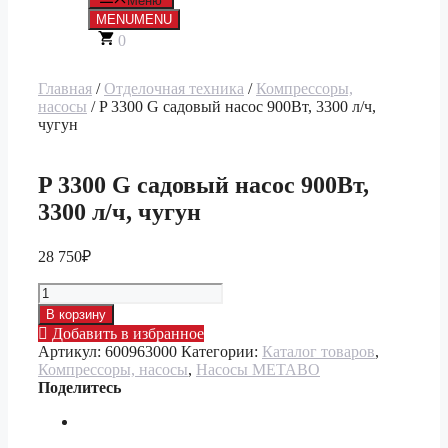
Меню
MENU
MENU
0
Главная
/
Отделочная техника
/
Компрессоры,
насосы
/ P 3300 G садовый насос 900Вт, 3300 л/ч,
чугун
P 3300 G садовый насос 900Вт,
3300 л/ч, чугун
28 750
₽
Количество
товара
В корзину
P
Добавить в избранное
3300
Артикул:
600963000
Категории:
Каталог товаров
,
G
Компрессоры, насосы
,
Насосы METABO
садовый
Поделитесь
насос
900Вт,
3300