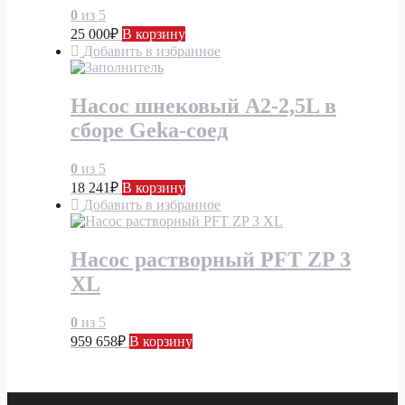
0
из 5
25 000
₽
В корзину
Добавить в избранное
Насос шнековый А2-2,5L в
сборе Geka-соед
0
из 5
18 241
₽
В корзину
Добавить в избранное
Насос растворный PFT ZP 3
XL
0
из 5
959 658
₽
В корзину