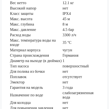
Вес нетто
12.1 кг
Высокий напор
нет
Класс защиты
IPX4
Макс. высота
45 м
Макс. глубина
8 м
Макс. давление
4.5 бар
Расход воды
3300 л/ч
Макс. температура воды на
35 °C
входе
Материал корпуса
чугун
Страна происхождения
Германия
Диаметр на выходе (в дюймах)
1
Тип насоса
поверхностный
Для полива из бочки
нет
Поплавок
отсутствует
Эжектор
нет
Гарантия на модель
3 года
слабозагрязненная
Назначение по воде
вода
Для колодца
нет
Для повышения давления
нет