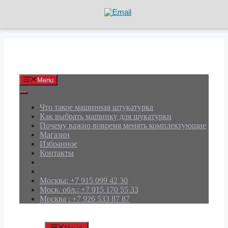
Перейти
к
содержимому
АРД Групп
Menu
Что такое машинная штукатурка
Как выбрать машинку для шукатурки
Почему важно вовремя менять комплектующие
Магазин
Избранное
Контакты
Москва: +7 915 099 42 30
Моск. обл.: +7 915 170 55 33
Москва : +7 926 533 87 87