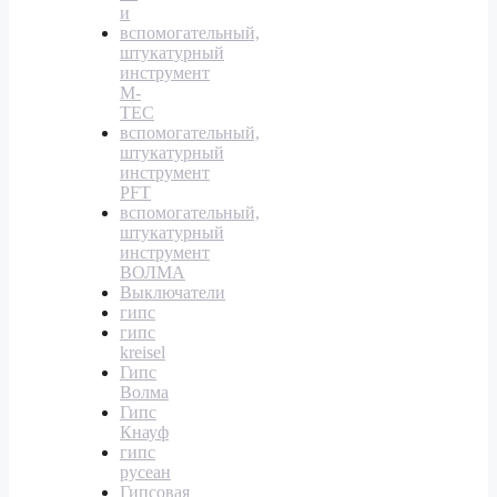
и
вспомогательный,
штукатурный
инструмент
M-
TEC
вспомогательный,
штукатурный
инструмент
PFT
вспомогательный,
штукатурный
инструмент
ВОЛМА
Выключатели
гипс
гипс
kreisel
Гипс
Волма
Гипс
Кнауф
гипс
русеан
Гипсовая