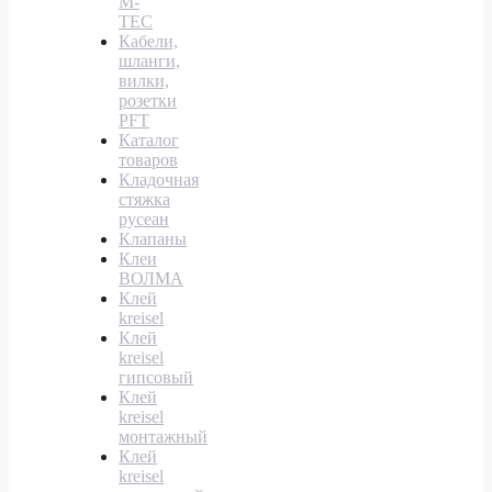
M-
TEC
Кабели,
шланги,
вилки,
розетки
PFT
Каталог
товаров
Кладочная
стяжка
русеан
Клапаны
Клеи
ВОЛМА
Клей
kreisel
Клей
kreisel
гипсовый
Клей
kreisel
монтажный
Клей
kreisel