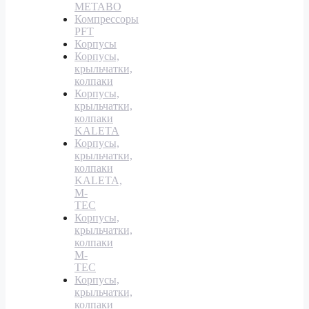
METABO
Компрессоры
PFT
Корпусы
Корпусы,
крыльчатки,
колпаки
Корпусы,
крыльчатки,
колпаки
KALETA
Корпусы,
крыльчатки,
колпаки
KALETA,
M-
TEC
Корпусы,
крыльчатки,
колпаки
M-
TEC
Корпусы,
крыльчатки,
колпаки