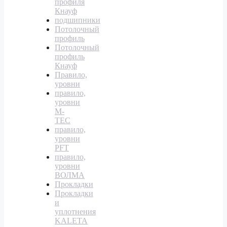
профиля
Кнауф
подшипники
Потолочный
профиль
Потолочный
профиль
Кнауф
Правило,
уровни
правило,
уровни
M-
TEC
правило,
уровни
PFT
правило,
уровни
ВОЛМА
Прокладки
Прокладки
и
уплотнения
KALETA