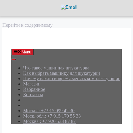
Перейти к содержимому
АРД Групп
Menu
Что такое машинная штукатурка
Как выбрать машинку для шукатурки
Почему важно вовремя менять комплектующие
Магазин
Избранное
Контакты
Москва: +7 915 099 42 30
Моск. обл.: +7 915 170 55 33
Москва : +7 926 533 87 87