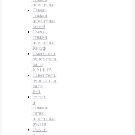
цементные
Смеси,
стяжки
цементные
kreisel
Смеси,
стяжки
цементные
Кнауф
Смесители,
очистители,
валы
KALETA
Смесители,
очистители,
валы
PFT
смести
и
стяжки
гипсо-
цементные
русеан
смести
и