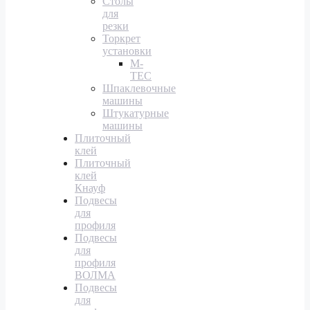
Столы
для
резки
Торкрет
установки
M-
TEC
Шпаклевочные
машины
Штукатурные
машины
Плиточный
клей
Плиточный
клей
Кнауф
Подвесы
для
профиля
Подвесы
для
профиля
ВОЛМА
Подвесы
для