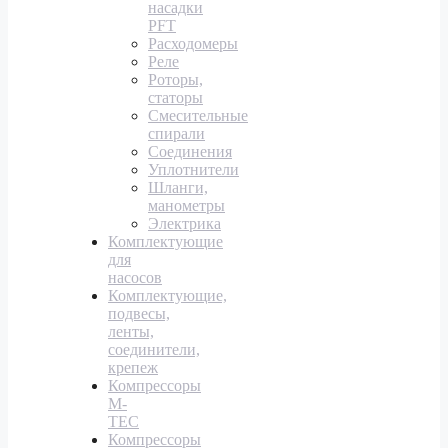
насадки
PFT
Расходомеры
Реле
Роторы,
статоры
Смесительные
спирали
Соединения
Уплотнители
Шланги,
манометры
Электрика
Комплектующие
для
насосов
Комплектующие,
подвесы,
ленты,
соединители,
крепеж
Компрессоры
M-
TEC
Компрессоры