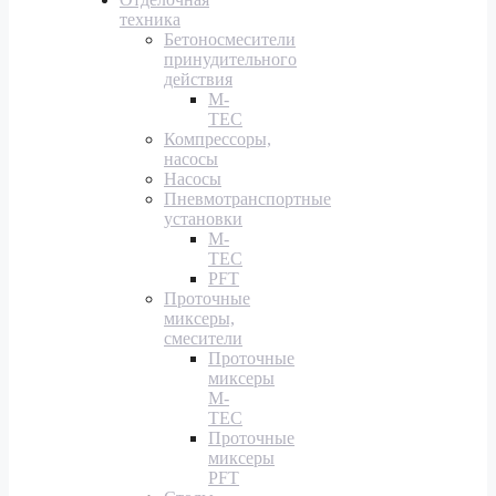
техника
Бетоносмесители
принудительного
действия
M-
TEC
Компрессоры,
насосы
Насосы
Пневмотранспортные
установки
M-
TEC
PFT
Проточные
миксеры,
смесители
Проточные
миксеры
M-
TEC
Проточные
миксеры
PFT