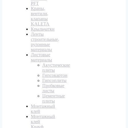
PFT
Краны,
вентили,
клапаны
KALETA
Крыльчатки
Ленты
строительные,
рулонные
материалы
Листовые
материалы
Акустические
плиты
Гипсокартон
Гипсоплиты
Пробковые
листы
Цементные
плиты
Монтажный
клей
Монтажный
клей
Кнауф