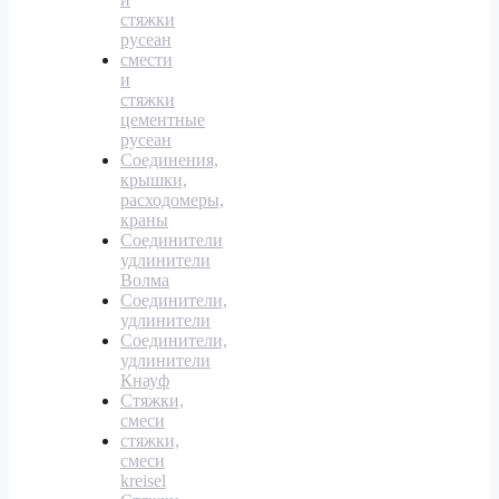
стяжки
русеан
смести
и
стяжки
цементные
русеан
Соединения,
крышки,
расходомеры,
краны
Соединители
удлинители
Волма
Соединители,
удлинители
Соединители,
удлинители
Кнауф
Стяжки,
смеси
стяжки,
смеси
kreisel