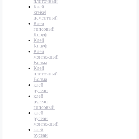
плиточный
Клей
kreisel
цементный
Клей
гипсовый
Кнауф
Клей
Кнауф
Клей
монтажный
Волма
Клей
плиточный
Волма
клей
русеан
клей
русеан
гипсовый
клей
русеан
монтажный
клей
русеан