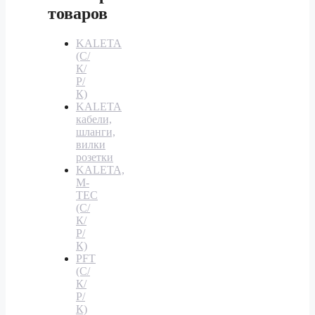
товаров
KALETA
(С/
К/
Р/
К)
KALETA
кабели,
шланги,
вилки
розетки
KALETA,
M-
TEC
(С/
К/
Р/
К)
PFT
(С/
К/
Р/
К)