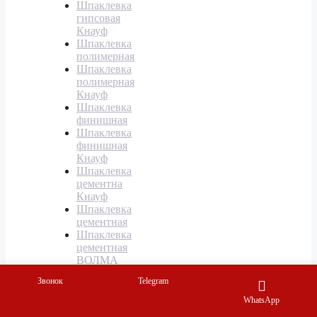
Шпаклевка
гипсовая
Кнауф
Шпаклевка
полимерная
Шпаклевка
полимерная
Кнауф
Шпаклевка
финишная
Шпаклевка
финишная
Кнауф
Шпаклевка
цементна
Кнауф
Шпаклевка
цементная
Шпаклевка
цементная
ВОЛМА
Шпаклевки
Звонок
Telegram
kreisel
Шпаклевки
WhatsApp
kreisel