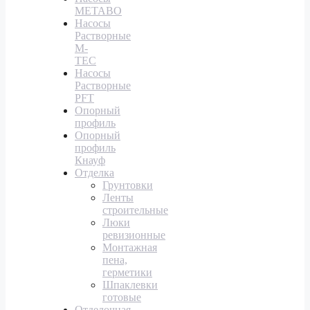
METABO
Насосы
Растворные
M-
TEC
Насосы
Растворные
PFT
Опорный
профиль
Опорный
профиль
Кнауф
Отделка
Грунтовки
Ленты
строительные
Люки
ревизионные
Монтажная
пена,
герметики
Шпаклевки
готовые
Отделочная