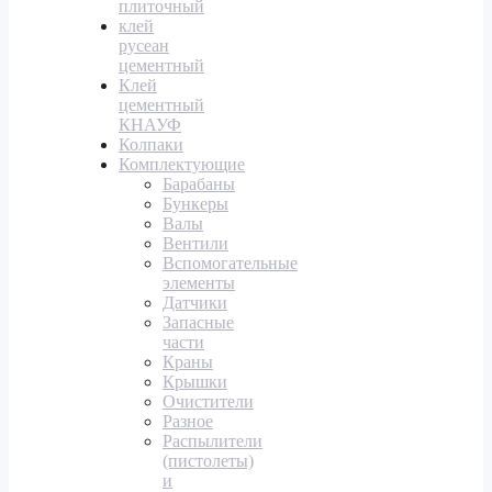
плиточный
клей
русеан
цементный
Клей
цементный
КНАУФ
Колпаки
Комплектующие
Барабаны
Бункеры
Валы
Вентили
Вспомогательные
элементы
Датчики
Запасные
части
Краны
Крышки
Очистители
Разное
Распылители
(пистолеты)
и