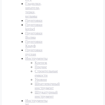
Гладилки,
шпатели,
терки,
кельмы
Грунтовки
Грунтовки
kreisel
Грунтовки
Волма
Грунтовки
Кнауф
Грунтовки
русеан
Инструменты
Крепеж
Прочие
Строительные
емкости
Уровни
Шпатлевочный
инструмент
Штукатурный
инструмент
Инструменты
M-