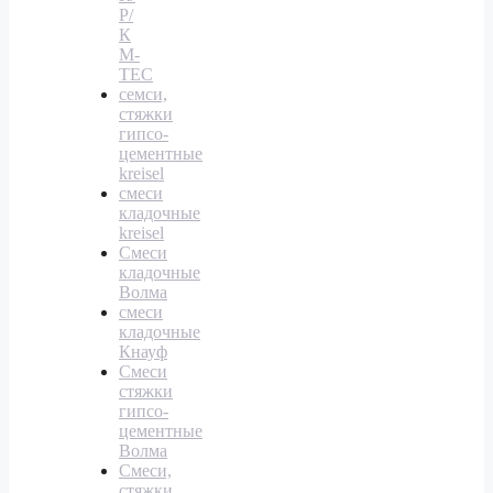
Р/
К
M-
TEC
семси,
стяжки
гипсо-
цементные
kreisel
смеси
кладочные
kreisel
Смеси
кладочные
Волма
смеси
кладочные
Кнауф
Смеси
стяжки
гипсо-
цементные
Волма
Смеси,
стяжки