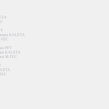
LETA
EC
FT
ункеры KALETA
M-TEC
ки PFT
етки KALETA
тки M-TEC
T
KALETA
-TEC
A