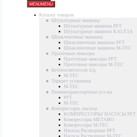
MENU
MENU
Каталог товаров
Штукатурные машины
Штукатурные машины PFT
Штукатурные машины KALETA
Шпаклевочные машины
Шпаклевочные машины PFT
Шпаклевочные машины M-TEC
Проточные миксеры
Проточные миксеры PFT
Проточные миксеры M-TEC
Бетоносмесители п/д
M-TEC
Торкрет установки
M-TEC
Пневмотранспортные уст-ки
PFT
M-TEC
Компрессоры, насосы
КОМПРЕССОРЫ/ НАСОСЫ PFT
Компрессоры METABO
Компрессоры M-TEC
Насосы Растворные PFT
Насосы Растворные M-TEC