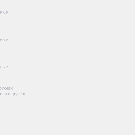
тные
тные
тные
русеан
нтные русеан