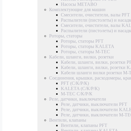
Насосы METABO
Комплектующие для машин
Смесители, очистители, валы PFT
Распылители (пистолеты) и насад
Смесители, очистители, валы K
Распылители (пистолеты) и наса
Роторы, статоры
Роторы, статоры PFT
Роторы, статоры KALETA
Роторы, статоры M-TEC
Кабели, шланги, вилки, розетки
Кабели, шланги, вилки, розетки P
Кабели, шланги, вилки, розетки
Кабели шланги вилки розетки M-
Соединения, крышки, расходомеры, кр
PFT (С/К/Р/К)
KALETA (С/К/Р/К)
M-TEC С/К/Р/К
Реле, датчики, выключатели
Реле, датчики, выключатели PFT
Реле, датчики, выключатели KAL
Реле, датчики, выключатели M-T
Вентили, клапаны
Вентили, клапаны PFT
Вентили, клапаны KALETA