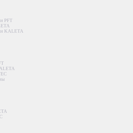
ки PFT
ALETA
дки KALETA
FT
 KALETA
TEC
аны
ETA
EC