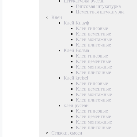
Штукатурка русеан
Гипсовая штукатурка
Цементная штукатурка
Клеи
Клей Кнауф
Клеи гипсовые
Клеи цементные
Клеи монтажные
Клеи плиточные
Клей Волма
Клеи гипсовые
Клеи цементные
Клеи монтажные
Клеи плиточные
Клей kreisel
Клеи гипсовые
Клеи цементные
Клей монтажные
Клеи плиточные
клей русеан
Клеи гипсовые
Клеи цементные
Клеи монтажные
Клеи плиточные
Стяжки, смеси