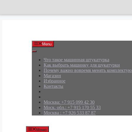
Перейти
к
содержимому
АРД Групп
Menu
Что такое машинная штукатурка
Как выбрать машинку для шукатурки
Почему важно вовремя менять комплекту
Магазин
Избранное
Контакты
Москва: +7 915 099 42 30
Моск. обл.: +7 915 170 55 33
Москва : +7 926 533 87 87
Меню