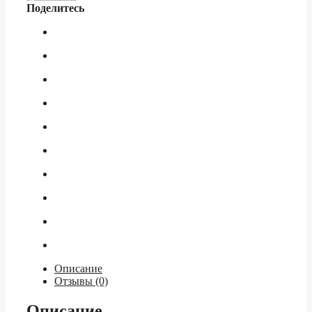
Гладкая
Поделитесь
машинная
цементно-
известковая
штукатурка
Описание
Отзывы (0)
Описание