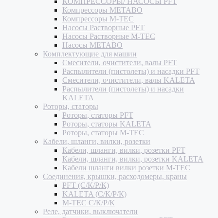
КОМПРЕССОРЫ/ НАСОСЫ PFT
Компрессоры METABO
Компрессоры M-TEC
Насосы Растворные PFT
Насосы Растворные M-TEC
Насосы METABO
Комплектующие для машин
Смесители, очистители, валы PFT
Распылители (пистолеты) и насадки PFT
Смесители, очистители, валы KALETA
Распылители (пистолеты) и насадки
KALETA
Роторы, статоры
Роторы, статоры PFT
Роторы, статоры KALETA
Роторы, статоры M-TEC
Кабели, шланги, вилки, розетки
Кабели, шланги, вилки, розетки PFT
Кабели, шланги, вилки, розетки KALETA
Кабели шланги вилки розетки M-TEC
Соединения, крышки, расходомеры, краны
PFT (С/К/Р/К)
KALETA (С/К/Р/К)
M-TEC С/К/Р/К
Реле, датчики, выключатели