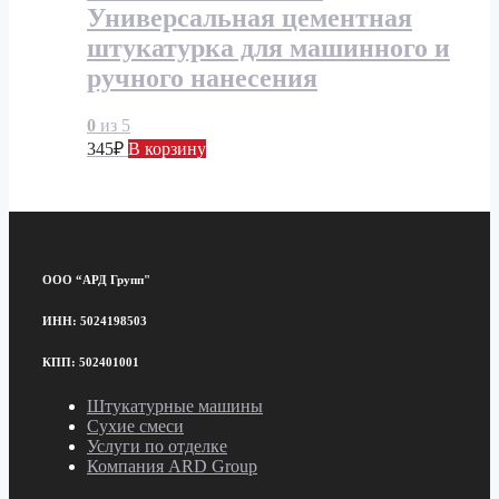
Универсальная цементная
штукатурка для машинного и
ручного нанесения
0
из 5
345
₽
В корзину
ООО “АРД Групп"
ИНН: 5024198503
КПП: 502401001
Штукатурные машины
Сухие смеси
Услуги по отделке
Компания ARD Group