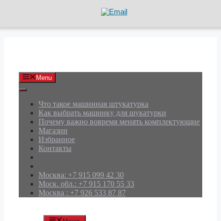
Перейти
к
содержимому
АРД Групп
Menu
Что такое машинная штукатурка
Как выбрать машинку для шукатурки
Почему важно вовремя менять комплектующие
Магазин
Избранное
Контакты
Москва: +7 915 099 42 30
Моск. обл.: +7 915 170 55 33
Москва : +7 926 533 87 87