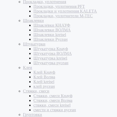
Прокладки, уплотнения
Прокладки, уплотнения PFT
Прокладки и уплотнения KALETA
Прокладки, уплотнители M-TEC
Шпаклевки
Шпаклевки КНАУФ
Шпаклевки ВОЛМА
Шпаклевки kreisel
Шпаклевки Русеан
Штукатурки
Штукатурка Кнауф
Штукатурка ВОЛМА
Штукатурка kreisel
Штукатурка русеан
Клеи
Клей Кнауф
Клей Волма
Клей kreisel
клей русеан
Стяжки, смеси
Стяжки, смеси Кнауф
Стяжки, смеси Волма
стяжки, смеси kreisel
смести и стяжки русеан
Грунтовки