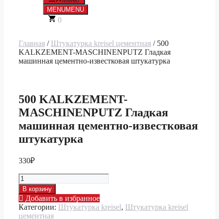
Меню
MENU
MENU
0
Главная
/
Штукатурка kreisel цементная
/ 500
KALKZEMENT-MASCHINENPUTZ Гладкая
машинная цементно-известковая штукатурка
500 KALKZEMENT-
MASCHINENPUTZ Гладкая
машинная цементно-известковая
штукатурка
330
₽
Количество
товара
В корзину
500
Добавить в избранное
KALKZEMENT-
Категории:
Штукатурка kreisel
,
Штукатурка kreisel
MASCHINENPUTZ
цементная