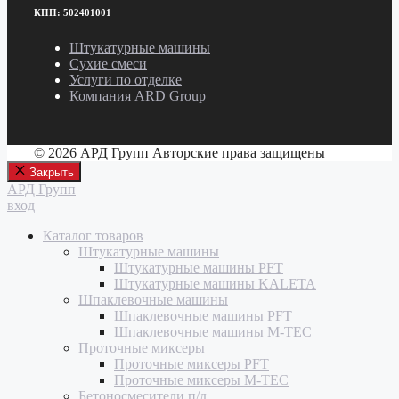
КПП: 502401001
Штукатурные машины
Сухие смеси
Услуги по отделке
Компания ARD Group
© 2026 АРД Групп Авторские права защищены
Закрыть
АРД Групп
вход
Каталог товаров
Штукатурные машины
Штукатурные машины PFT
Штукатурные машины KALETA
Шпаклевочные машины
Шпаклевочные машины PFT
Шпаклевочные машины M-TEC
Проточные миксеры
Проточные миксеры PFT
Проточные миксеры M-TEC
Бетоносмесители п/д