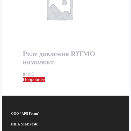
Реле давления RITMO
комплект
0
из 5
Подробнее
ООО “АРД Групп"
ИНН: 5024198503