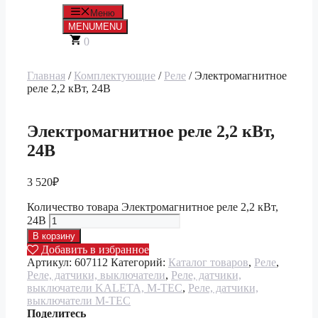
Меню
MENU
MENU
0
Главная
/
Комплектующие
/
Реле
/ Электромагнитное
реле 2,2 кВт, 24В
Электромагнитное реле 2,2 кВт,
24В
3 520
₽
Количество товара Электромагнитное реле 2,2 кВт,
24В
В корзину
Добавить в избранное
Артикул:
607112
Категорий:
Каталог товаров
,
Реле
,
Реле, датчики, выключатели
,
Реле, датчики,
выключатели KALETA, M-TEC
,
Реле, датчики,
выключатели M-TEC
Поделитесь