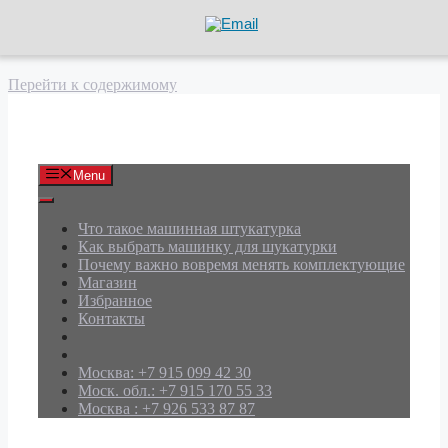
Перейти к содержимому
АРД Групп
Menu
Что такое машинная штукатурка
Как выбрать машинку для шукатурки
Почему важно вовремя менять комплектующие
Магазин
Избранное
Контакты
Москва: +7 915 099 42 30
Моск. обл.: +7 915 170 55 33
Москва : +7 926 533 87 87