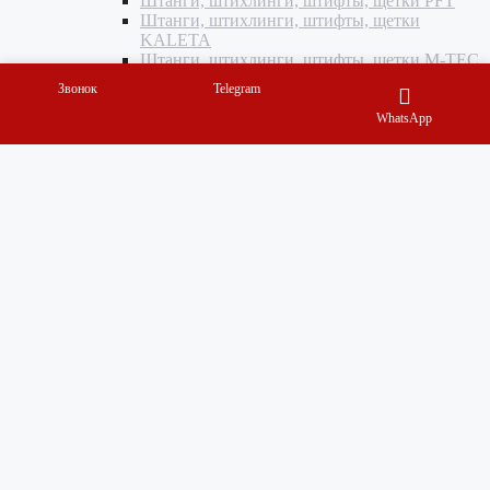
Штанги, штихлинги, штифты, щетки PFT
Штанги, штихлинги, штифты, щетки
KALETA
Штанги, штихлинги, штифты, щетки M-TEC
Корпусы, крыльчатки, колпаки
Звонок
Telegram
Корпусы, крыльчатки, колпаки PFT
Корпусы, крыльчатки, колпаки KALETA
WhatsApp
Корпусы, крыльчатки, колпаки M-TEC
Прокладки, уплотнения
Прокладки, уплотнения PFT
Прокладки и уплотнения KALETA
Прокладки, уплотнители M-TEC
Шпаклевки
Шпаклевки КНАУФ
Шпаклевки ВОЛМА
Шпаклевки kreisel
Шпаклевки Русеан
Штукатурки
Штукатурка Кнауф
Штукатурка ВОЛМА
Штукатурка kreisel
Штукатурка русеан
Клеи
Клей Кнауф
Клей Волма