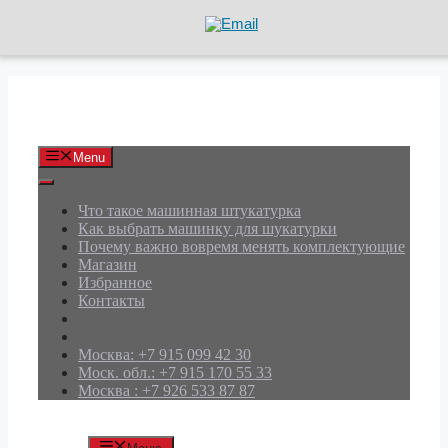
Перейти
к
содержимому
АРД Групп
Menu
Что такое машинная штукатурка
Как выбрать машинку для шукатурки
Почему важно вовремя менять комплектующие
Магазин
Избранное
Контакты
Москва: +7 915 099 42 30
Моск. обл.: +7 915 170 55 33
Москва : +7 926 533 87 87