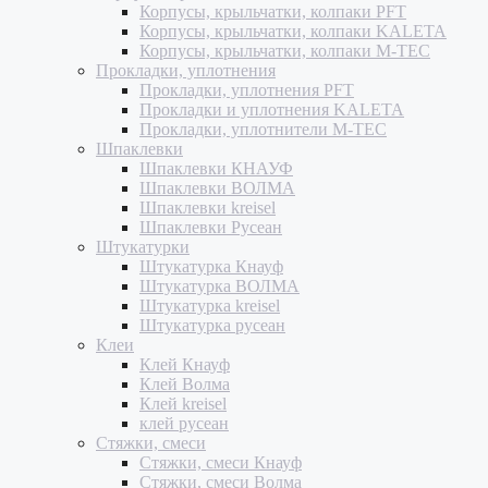
Корпусы, крыльчатки, колпаки PFT
Корпусы, крыльчатки, колпаки KALETA
Корпусы, крыльчатки, колпаки M-TEC
Прокладки, уплотнения
Прокладки, уплотнения PFT
Прокладки и уплотнения KALETA
Прокладки, уплотнители M-TEC
Шпаклевки
Шпаклевки КНАУФ
Шпаклевки ВОЛМА
Шпаклевки kreisel
Шпаклевки Русеан
Штукатурки
Штукатурка Кнауф
Штукатурка ВОЛМА
Штукатурка kreisel
Штукатурка русеан
Клеи
Клей Кнауф
Клей Волма
Клей kreisel
клей русеан
Стяжки, смеси
Стяжки, смеси Кнауф
Стяжки, смеси Волма