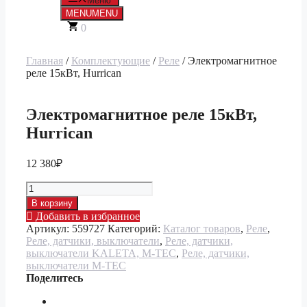
Меню
MENU
MENU
0
Главная
/
Комплектующие
/
Реле
/ Электромагнитное
реле 15кВт, Hurrican
Электромагнитное реле 15кВт,
Hurrican
12 380
₽
Количество
товара
В корзину
Электромагнитное
Добавить в избранное
реле
Артикул:
559727
Категорий:
Каталог товаров
,
Реле
,
15кВт,
Реле, датчики, выключатели
,
Реле, датчики,
Hurrican
выключатели KALETA, M-TEC
,
Реле, датчики,
выключатели M-TEC
Поделитесь