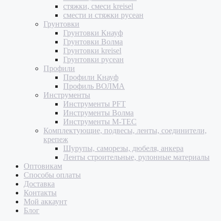
стяжки, смеси kreisel
смести и стяжки русеан
Грунтовки
Грунтовки Кнауф
Грунтовки Волма
Грунтовки kreisel
Грунтовки русеан
Профили
Профили Кнауф
Профиль ВОЛМА
Инструменты
Инструменты PFT
Инструменты Волма
Инструменты M-TEC
Комплектующие, подвесы, ленты, соединители,
крепеж
Шурупы, саморезы, дюбеля, анкера
Ленты строительные, рулонные материалы
Оптовикам
Способы оплаты
Доставка
Контакты
Мой аккаунт
Блог