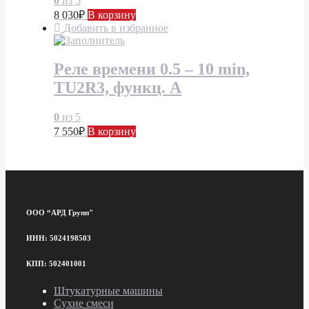
0
из 5
8 030
₽
В корзину
Добавить в избранное
Реле времени 0.5 – 10 min,
TU2R3, функц. A
0
из 5
7 550
₽
В корзину
ООО “АРД Групп"
ИНН: 5024198503
КПП: 502401001
Штукатурные машины
Сухие смеси