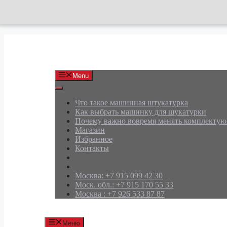
Перейти
к
содержимому
АРД Групп
Menu
Что такое машинная штукатурка
Как выбрать машинку для шукатурки
Почему важно вовремя менять комплекту
Магазин
Избранное
Контакты
Москва: +7 915 099 42 30
Моск. обл.: +7 915 170 55 33
Москва : +7 926 533 87 87
Меню