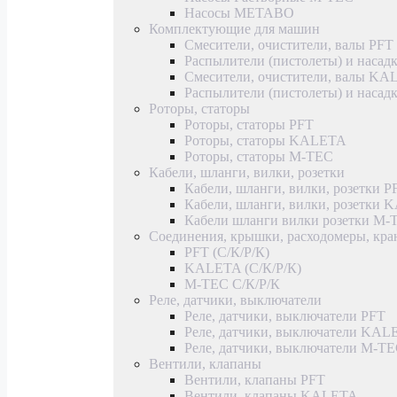
Насосы METABO
Комплектующие для машин
Смесители, очистители, валы PFT
Распылители (пистолеты) и насад
Смесители, очистители, валы K
Распылители (пистолеты) и наса
Роторы, статоры
Роторы, статоры PFT
Роторы, статоры KALETA
Роторы, статоры M-TEC
Кабели, шланги, вилки, розетки
Кабели, шланги, вилки, розетки P
Кабели, шланги, вилки, розетки
Кабели шланги вилки розетки M-
Соединения, крышки, расходомеры, кр
PFT (С/К/Р/К)
KALETA (С/К/Р/К)
M-TEC С/К/Р/К
Реле, датчики, выключатели
Реле, датчики, выключатели PFT
Реле, датчики, выключатели KAL
Реле, датчики, выключатели M-T
Вентили, клапаны
Вентили, клапаны PFT
Вентили, клапаны KALETA