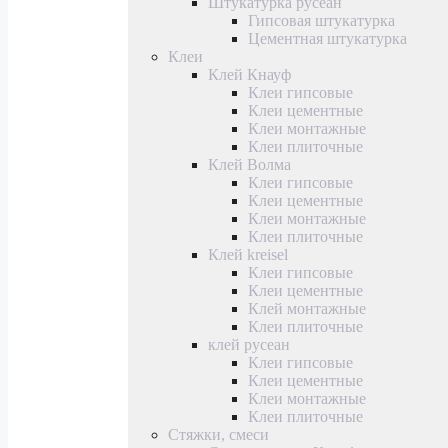
Штукатурка русеан
Гипсовая штукатурка
Цементная штукатурка
Клеи
Клей Кнауф
Клеи гипсовые
Клеи цементные
Клеи монтажные
Клеи плиточные
Клей Волма
Клеи гипсовые
Клеи цементные
Клеи монтажные
Клеи плиточные
Клей kreisel
Клеи гипсовые
Клеи цементные
Клей монтажные
Клеи плиточные
клей русеан
Клеи гипсовые
Клеи цементные
Клеи монтажные
Клеи плиточные
Стяжки, смеси