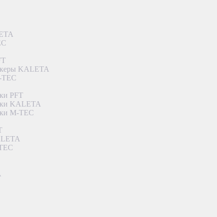
LETA
EC
FT
ункеры KALETA
M-TEC
ки PFT
етки KALETA
тки M-TEC
T
KALETA
-TEC
A