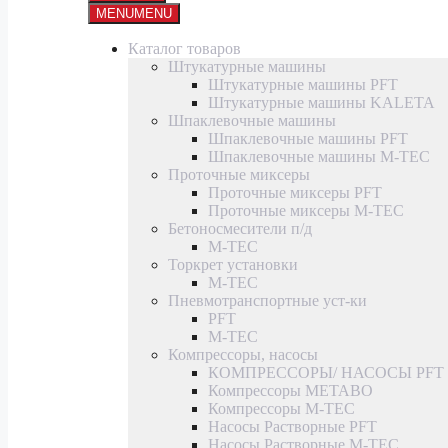
MENU
MENU
Каталог товаров
Штукатурные машины
Штукатурные машины PFT
Штукатурные машины KALETA
Шпаклевочные машины
Шпаклевочные машины PFT
Шпаклевочные машины M-TEC
Проточные миксеры
Проточные миксеры PFT
Проточные миксеры M-TEC
Бетоносмесители п/д
M-TEC
Торкрет установки
M-TEC
Пневмотранспортные уст-ки
PFT
M-TEC
Компрессоры, насосы
КОМПРЕССОРЫ/ НАСОСЫ PFT
Компрессоры METABO
Компрессоры M-TEC
Насосы Растворные PFT
Насосы Растворные M-TEC