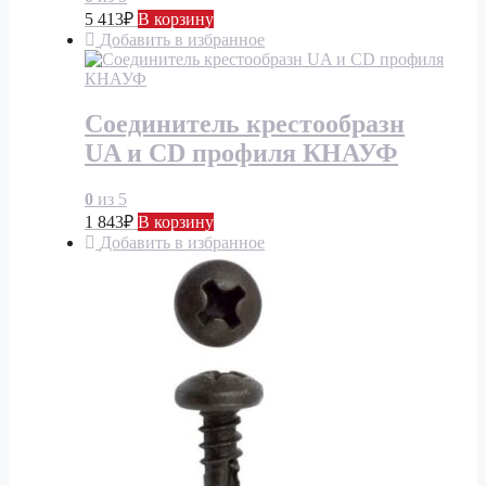
5 413
₽
В корзину
Добавить в избранное
Соединитель крестообразн
UA и CD профиля КНАУФ
0
из 5
1 843
₽
В корзину
Добавить в избранное