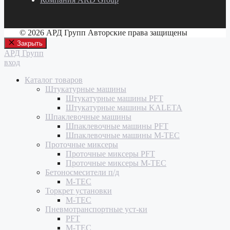
© 2026 АРД Групп Авторские права защищены
Закрыть
АРД Групп
вход
Каталог товаров
Штукатурные машины
Штукатурные машины PFT
Штукатурные машины KALETA
Шпаклевочные машины
Шпаклевочные машины PFT
Шпаклевочные машины M-TEC
Проточные миксеры
Проточные миксеры PFT
Проточные миксеры M-TEC
Бетоносмесители п/д
M-TEC
Торкрет установки
M-TEC
Пневмотранспортные уст-ки
PFT
M-TEC