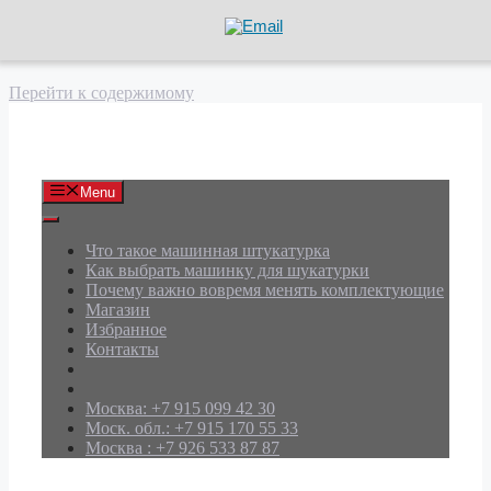
Перейти к содержимому
АРД Групп
Menu
Что такое машинная штукатурка
Как выбрать машинку для шукатурки
Почему важно вовремя менять комплектующие
Магазин
Избранное
Контакты
Москва: +7 915 099 42 30
Моск. обл.: +7 915 170 55 33
Москва : +7 926 533 87 87