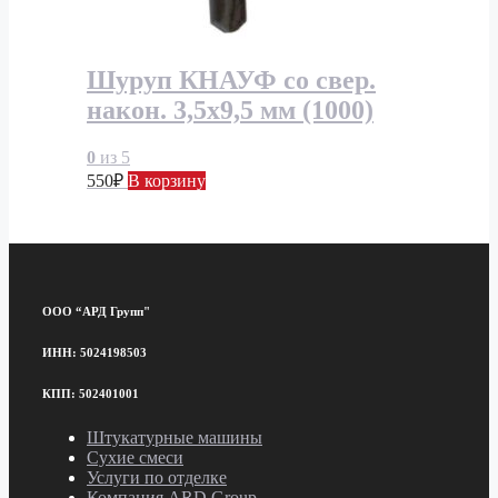
Шуруп КНАУФ со свер.
након. 3,5х9,5 мм (1000)
0
из 5
550
₽
В корзину
ООО “АРД Групп"
ИНН: 5024198503
КПП: 502401001
Штукатурные машины
Сухие смеси
Услуги по отделке
Компания ARD Group