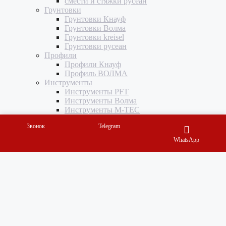
смести и стяжки русеан
Грунтовки
Грунтовки Кнауф
Грунтовки Волма
Грунтовки kreisel
Грунтовки русеан
Профили
Профили Кнауф
Профиль ВОЛМА
Инструменты
Инструменты PFT
Инструменты Волма
Инструменты M-TEC
Комплектующие, подвесы, ленты, соединители,
Звонок
Telegram
крепеж
Шурупы, саморезы, дюбеля, анкера
WhatsApp
Ленты строительные, рулонные материалы
Оптовикам
Способы оплаты
Доставка
Контакты
Мой аккаунт
Блог
Мой аккаунт