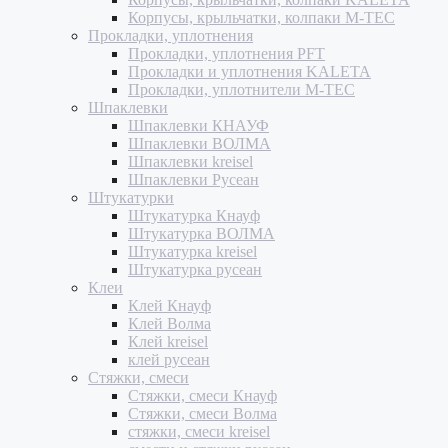
Корпусы, крыльчатки, колпаки M-TEC
Прокладки, уплотнения
Прокладки, уплотнения PFT
Прокладки и уплотнения KALETA
Прокладки, уплотнители M-TEC
Шпаклевки
Шпаклевки КНАУФ
Шпаклевки ВОЛМА
Шпаклевки kreisel
Шпаклевки Русеан
Штукатурки
Штукатурка Кнауф
Штукатурка ВОЛМА
Штукатурка kreisel
Штукатурка русеан
Клеи
Клей Кнауф
Клей Волма
Клей kreisel
клей русеан
Стяжки, смеси
Стяжки, смеси Кнауф
Стяжки, смеси Волма
стяжки, смеси kreisel