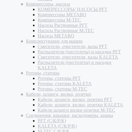
Компрессоры, насосы
КОМПРЕССОРЫ/ НАСОСЫ PFT
Компрессоры METABO
Компрессоры M-TEC
Насосы Растворные PFT
Насосы Растворные M-TEC
Насосы METABO
Комплектующие для машин
Смесители, очистители, валы PFT
Распылители (пистолеты) и насадки PFT
Смесители, очистители, валы KALETA
Распылители (пистолеты) и насадки
KALETA
Роторы, статоры
Роторы, статоры PFT
Роторы, статоры KALETA
Роторы, статоры M-TEC
Кабели, шланги, вилки, розетки
Кабели, шланги, вилки, розетки PFT
Кабели, шланги, вилки, розетки KALETA
Кабели шланги вилки розетки M-TEC
Соединения, крышки, расходомеры, краны
PFT (С/К/Р/К)
KALETA (С/К/Р/К)
M-TEC С/К/Р/К