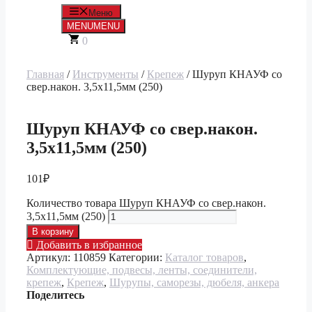
Меню
MENU
MENU
0
Главная
/
Инструменты
/
Крепеж
/ Шуруп КНАУФ со
свер.након. 3,5х11,5мм (250)
Шуруп КНАУФ со свер.након.
3,5х11,5мм (250)
101
₽
Количество товара Шуруп КНАУФ со свер.након.
3,5х11,5мм (250)
В корзину
Добавить в избранное
Артикул:
110859
Категории:
Каталог товаров
,
Комплектующие, подвесы, ленты, соединители,
крепеж
,
Крепеж
,
Шурупы, саморезы, дюбеля, анкера
Поделитесь