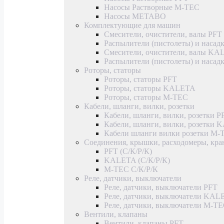
Насосы Растворные M-TEC
Насосы METABO
Комплектующие для машин
Смесители, очистители, валы PFT
Распылители (пистолеты) и насад
Смесители, очистители, валы K
Распылители (пистолеты) и наса
Роторы, статоры
Роторы, статоры PFT
Роторы, статоры KALETA
Роторы, статоры M-TEC
Кабели, шланги, вилки, розетки
Кабели, шланги, вилки, розетки P
Кабели, шланги, вилки, розетки
Кабели шланги вилки розетки M-
Соединения, крышки, расходомеры, кр
PFT (С/К/Р/К)
KALETA (С/К/Р/К)
M-TEC С/К/Р/К
Реле, датчики, выключатели
Реле, датчики, выключатели PFT
Реле, датчики, выключатели KAL
Реле, датчики, выключатели M-T
Вентили, клапаны
Вентили, клапаны PFT