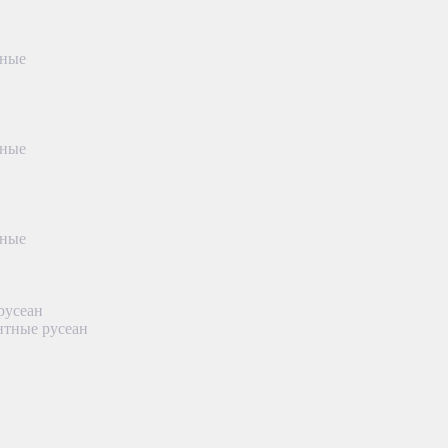
тные
тные
тные
русеан
нтные русеан