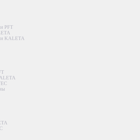
ки PFT
ALETA
дки KALETA
FT
 KALETA
TEC
аны
ETA
EC