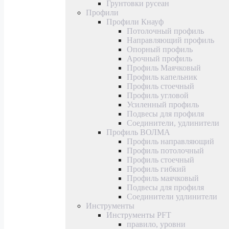
Грунтовки русеан
Профили
Профили Кнауф
Потолочный профиль
Направляющий профиль
Опорный профиль
Арочный профиль
Профиль Маячковый
Профиль капельник
Профиль стоечный
Профиль угловой
Усиленный профиль
Подвесы для профиля
Соединители, удлинители
Профиль ВОЛМА
Профиль направляющий
Профиль потолочный
Профиль стоечный
Профиль гибкий
Профиль маячковый
Подвесы для профиля
Соединители удлинители
Инструменты
Инструменты PFT
правило, уровни