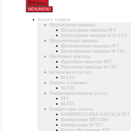
Меню
MENU
MENU
Каталог товаров
Штукатурные машины
Штукатурные машины PFT
Штукатурные машины KALETA
Шпаклевочные машины
Шпаклевочные машины PFT
Шпаклевочные машины M-TEC
Проточные миксеры
Проточные миксеры PFT
Проточные миксеры M-TEC
Бетоносмесители п/д
M-TEC
Торкрет установки
M-TEC
Пневмотранспортные уст-ки
PFT
M-TEC
Компрессоры, насосы
КОМПРЕССОРЫ/ НАСОСЫ PFT
Компрессоры METABO
Компрессоры M-TEC
Насосы Растворные PFT