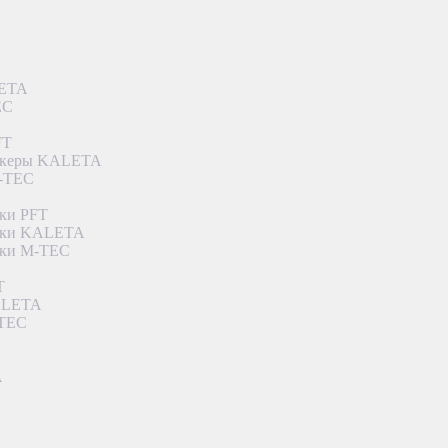
LETA
EC
FT
ункеры KALETA
M-TEC
ки PFT
етки KALETA
тки M-TEC
T
KALETA
-TEC
A