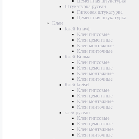
Цементная штукатурка
Штукатурка русеан
Гипсовая штукатурка
Цементная штукатурка
Клеи
Клей Кнауф
Клеи гипсовые
Клеи цементные
Клеи монтажные
Клеи плиточные
Клей Волма
Клеи гипсовые
Клеи цементные
Клеи монтажные
Клеи плиточные
Клей kreisel
Клеи гипсовые
Клеи цементные
Клей монтажные
Клеи плиточные
клей русеан
Клеи гипсовые
Клеи цементные
Клеи монтажные
Клеи плиточные