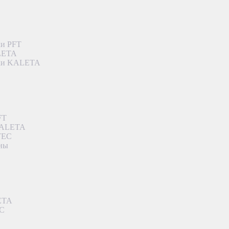
ки PFT
ALETA
дки KALETA
FT
 KALETA
TEC
аны
ETA
EC