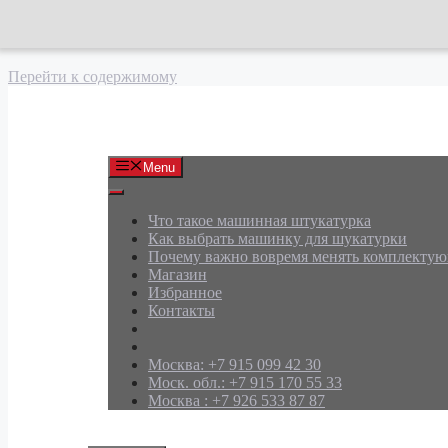
Перейти к содержимому
АРД Групп
Menu
Что такое машинная штукатурка
Как выбрать машинку для шукатурки
Почему важно вовремя менять комплекту
Магазин
Избранное
Контакты
Москва: +7 915 099 42 30
Моск. обл.: +7 915 170 55 33
Москва : +7 926 533 87 87