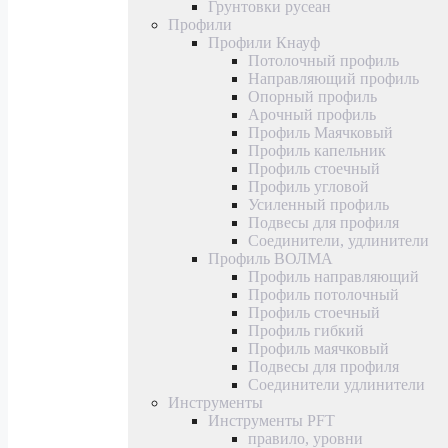
Грунтовки русеан
Профили
Профили Кнауф
Потолочный профиль
Направляющий профиль
Опорный профиль
Арочный профиль
Профиль Маячковый
Профиль капельник
Профиль стоечный
Профиль угловой
Усиленный профиль
Подвесы для профиля
Соединители, удлинители
Профиль ВОЛМА
Профиль направляющий
Профиль потолочный
Профиль стоечный
Профиль гибкий
Профиль маячковый
Подвесы для профиля
Соединители удлинители
Инструменты
Инструменты PFT
правило, уровни