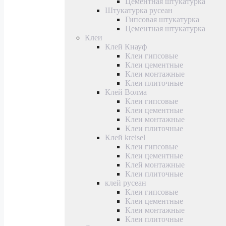
Цементная штукатурка
Штукатурка русеан
Гипсовая штукатурка
Цементная штукатурка
Клеи
Клей Кнауф
Клеи гипсовые
Клеи цементные
Клеи монтажные
Клеи плиточные
Клей Волма
Клеи гипсовые
Клеи цементные
Клеи монтажные
Клеи плиточные
Клей kreisel
Клеи гипсовые
Клеи цементные
Клей монтажные
Клеи плиточные
клей русеан
Клеи гипсовые
Клеи цементные
Клеи монтажные
Клеи плиточные