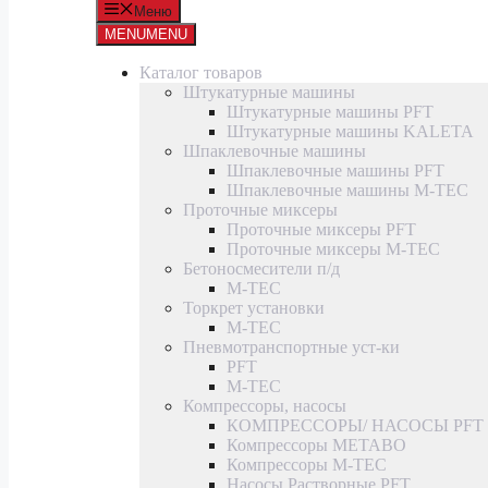
Меню
MENU
MENU
Каталог товаров
Штукатурные машины
Штукатурные машины PFT
Штукатурные машины KALETA
Шпаклевочные машины
Шпаклевочные машины PFT
Шпаклевочные машины M-TEC
Проточные миксеры
Проточные миксеры PFT
Проточные миксеры M-TEC
Бетоносмесители п/д
M-TEC
Торкрет установки
M-TEC
Пневмотранспортные уст-ки
PFT
M-TEC
Компрессоры, насосы
КОМПРЕССОРЫ/ НАСОСЫ PFT
Компрессоры METABO
Компрессоры M-TEC
Насосы Растворные PFT