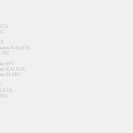
LETA
EC
FT
ункеры KALETA
M-TEC
ки PFT
етки KALETA
тки M-TEC
T
KALETA
-TEC
A