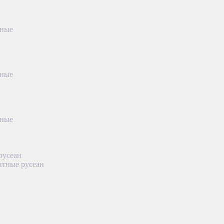
тные
тные
тные
русеан
нтные русеан