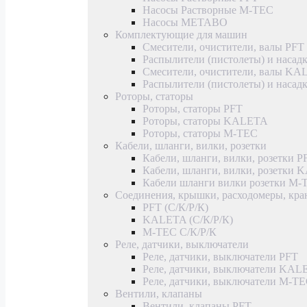
Насосы Растворные M-TEC
Насосы METABO
Комплектующие для машин
Смесители, очистители, валы PFT
Распылители (пистолеты) и насад
Смесители, очистители, валы K
Распылители (пистолеты) и наса
Роторы, статоры
Роторы, статоры PFT
Роторы, статоры KALETA
Роторы, статоры M-TEC
Кабели, шланги, вилки, розетки
Кабели, шланги, вилки, розетки P
Кабели, шланги, вилки, розетки
Кабели шланги вилки розетки M-
Соединения, крышки, расходомеры, кр
PFT (С/К/Р/К)
KALETA (С/К/Р/К)
M-TEC С/К/Р/К
Реле, датчики, выключатели
Реле, датчики, выключатели PFT
Реле, датчики, выключатели KAL
Реле, датчики, выключатели M-T
Вентили, клапаны
Вентили, клапаны PFT