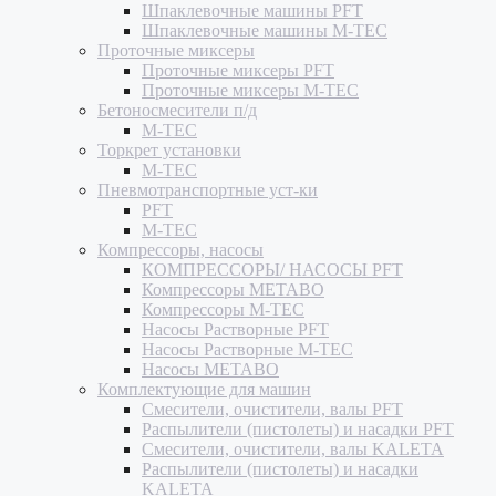
Шпаклевочные машины PFT
Шпаклевочные машины M-TEC
Проточные миксеры
Проточные миксеры PFT
Проточные миксеры M-TEC
Бетоносмесители п/д
M-TEC
Торкрет установки
M-TEC
Пневмотранспортные уст-ки
PFT
M-TEC
Компрессоры, насосы
КОМПРЕССОРЫ/ НАСОСЫ PFT
Компрессоры METABO
Компрессоры M-TEC
Насосы Растворные PFT
Насосы Растворные M-TEC
Насосы METABO
Комплектующие для машин
Смесители, очистители, валы PFT
Распылители (пистолеты) и насадки PFT
Смесители, очистители, валы KALETA
Распылители (пистолеты) и насадки
KALETA