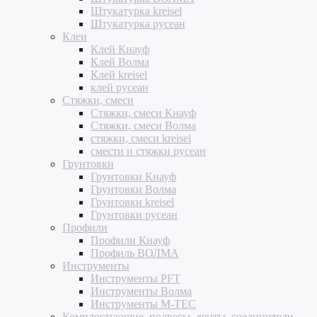
Штукатурка kreisel
Штукатурка русеан
Клеи
Клей Кнауф
Клей Волма
Клей kreisel
клей русеан
Стяжки, смеси
Стяжки, смеси Кнауф
Стяжки, смеси Волма
стяжки, смеси kreisel
смести и стяжки русеан
Грунтовки
Грунтовки Кнауф
Грунтовки Волма
Грунтовки kreisel
Грунтовки русеан
Профили
Профили Кнауф
Профиль ВОЛМА
Инструменты
Инструменты PFT
Инструменты Волма
Инструменты M-TEC
Комплектующие, подвесы, ленты, соединители,