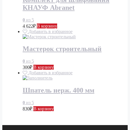
КНАУФ Abranet
0
из 5
4 622
₽
В корзину
Добавить в избранное
Мастерок строительный
0
из 5
300
₽
В корзину
Добавить в избранное
Шпатель нерж. 400 мм
0
из 5
830
₽
В корзину