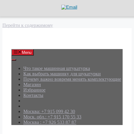
Перейти к содержимому
АРД Групп
Menu
Что такое машинная штукатурка
Как выбрать машинку для шукатурки
Почему важно вовремя менять комплектующие
Магазин
Избранное
Контакты
Москва: +7 915 099 42 30
Моск. обл.: +7 915 170 55 33
Москва : +7 926 533 87 87