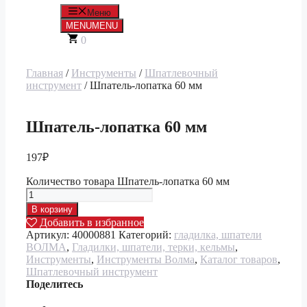
Меню
MENU
MENU
0
Главная
/
Инструменты
/
Шпатлевочный
инструмент
/ Шпатель-лопатка 60 мм
Шпатель-лопатка 60 мм
197
₽
Количество товара Шпатель-лопатка 60 мм
В корзину
Добавить в избранное
Артикул:
40000881
Категорий:
гладилка, шпатели
ВОЛМА
,
Гладилки, шпатели, терки, кельмы
,
Инструменты
,
Инструменты Волма
,
Каталог товаров
,
Шпатлевочный инструмент
Поделитесь