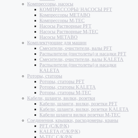
Компрессоры, насосы
КОМПРЕССОРЫ/ НАСОСЫ PFT
Компрессоры METABO
Компрессоры M-TEC
Насосы Растворные PFT
Насосы Растворные M-TEC
Насосы METABO
Комплектующие для машин
Смесители, очистители, валы PFT
Распылители (пистолеты) и насадки PFT
Смесители, очистители, валы KALETA
Распылители (пистолеты) и насадки
KALETA
Роторы, статоры
Роторы, статоры PFT
Роторы, статоры KALETA
Роторы, статоры M-TEC
Кабели, шланги, вилки, розетки
Кабели, шланги, вилки, розетки PFT
Кабели, шланги, вилки, розетки KALETA
Кабели шланги вилки розетки M-TEC
Соединения, крышки, расходомеры, краны
PFT (С/К/Р/К)
KALETA (С/К/Р/К)
M-TEC С/К/Р/К