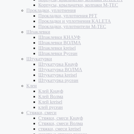
Корпусы, крыльчатки, колпаки M-TEC
Прокладки, уплотнения
Прокладки, уплотнения PFT
Прокладки и уплотнения KALETA
Прокладки, уплотнители M-TEC
Шпаклевки
Шпаклевки КНАУФ
Шпаклевки ВОЛМА
Шпаклевки kreisel
Шпаклевки Русеан
Штукатурки
Штукатурка Кнауф
Штукатурка ВОЛМА
Штукатурка kreisel
Штукатурка русеан
Клеи
Клей Кнауф
Клей Волма
Клей kreisel
клей русеан
Стяжки, смеси
Стяжки, смеси Кнауф
Стяжки, смеси Волма
стяжки, смеси kreisel