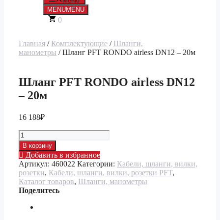
Меню
MENU
MENU
0
Главная
/
Комплектующие
/
Шланги,
манометры
/ Шланг PFT RONDO airless DN12 – 20м
Шланг PFT RONDO airless DN12
– 20м
16 188
₽
Количество
товара
В корзину
Шланг
Добавить в избранное
PFT
Артикул:
460022
Категории:
Кабели, шланги, вилки,
RONDO
розетки
,
Кабели, шланги, вилки, розетки PFT
,
airless
Каталог товаров
,
Шланги, манометры
DN12
Поделитесь
-
20м