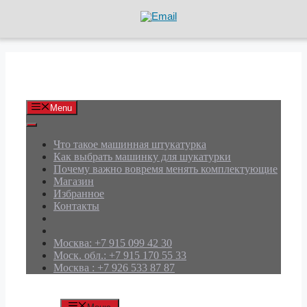
Перейти
к
содержимому
АРД Групп
Menu
Что такое машинная штукатурка
Как выбрать машинку для шукатурки
Почему важно вовремя менять комплектующие
Магазин
Избранное
Контакты
Москва: +7 915 099 42 30
Моск. обл.: +7 915 170 55 33
Москва : +7 926 533 87 87