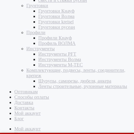
смести и стяжки русеан
Грунтовки
Грунтовки Кнауф
Грунтовки Волма
Грунтовки kreisel
Грунтовки русеан
Профили
Профили Кнауф
Профиль ВОЛМА
Инструменты
Инструменты PFT
Инструменты Волма
Инструменты M-TEC
Комплектующие, подвесы, ленты, соединители,
крепеж
Шурупы, саморезы, дюбеля, анкера
Ленты строительные, рулонные материалы
Оптовикам
Способы оплаты
Доставка
Контакты
Мой аккаунт
Блог
Мой аккаунт