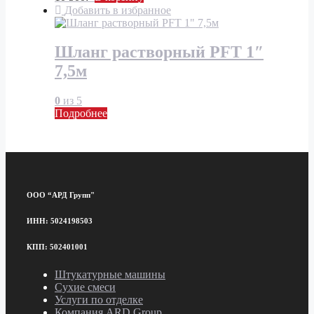
Добавить в избранное
Шланг растворный PFT 1″
7,5м
0
из 5
Подробнее
ООО “АРД Групп"
ИНН: 5024198503
КПП: 502401001
Штукатурные машины
Сухие смеси
Услуги по отделке
Компания ARD Group