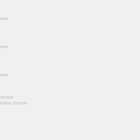
тные
тные
тные
русеан
нтные русеан