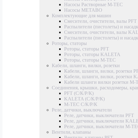
Насосы Растворные M-TEC
Насосы METABO
Комплектующие для машин
Смесители, очистители, валы PFT
Распылители (пистолеты) и насад
Смесители, очистители, валы K
Распылители (пистолеты) и наса
Роторы, статоры
Роторы, статоры PFT
Роторы, статоры KALETA
Роторы, статоры M-TEC
Кабели, шланги, вилки, розетки
Кабели, шланги, вилки, розетки P
Кабели, шланги, вилки, розетки
Кабели шланги вилки розетки M-
Соединения, крышки, расходомеры, кр
PFT (С/К/Р/К)
KALETA (С/К/Р/К)
M-TEC С/К/Р/К
Реле, датчики, выключатели
Реле, датчики, выключатели PFT
Реле, датчики, выключатели KAL
Реле, датчики, выключатели M-T
Вентили, клапаны
Вентили, клапаны PFT