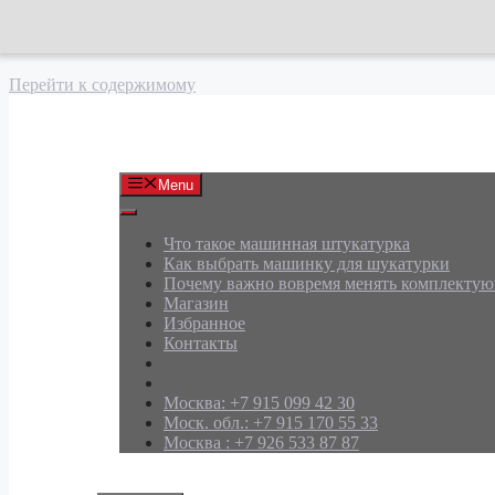
Перейти к содержимому
АРД Групп
Menu
Что такое машинная штукатурка
Как выбрать машинку для шукатурки
Почему важно вовремя менять комплекту
Магазин
Избранное
Контакты
Москва: +7 915 099 42 30
Моск. обл.: +7 915 170 55 33
Москва : +7 926 533 87 87