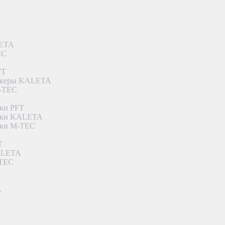
LETA
EC
FT
ункеры KALETA
M-TEC
ки PFT
етки KALETA
тки M-TEC
T
KALETA
-TEC
A