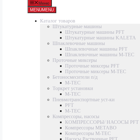
Меню
MENU
MENU
Каталог товаров
Штукатурные машины
Штукатурные машины PFT
Штукатурные машины KALETA
Шпаклевочные машины
Шпаклевочные машины PFT
Шпаклевочные машины M-TEC
Проточные миксеры
Проточные миксеры PFT
Проточные миксеры M-TEC
Бетоносмесители п/д
M-TEC
Торкрет установки
M-TEC
Пневмотранспортные уст-ки
PFT
M-TEC
Компрессоры, насосы
КОМПРЕССОРЫ/ НАСОСЫ PFT
Компрессоры METABO
Компрессоры M-TEC
Насосы Растворные PFT