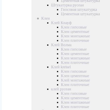
Цементная штукатурка
Штукатурка русеан
Гипсовая штукатурка
Цементная штукатурка
Клеи
Клей Кнауф
Клеи гипсовые
Клеи цементные
Клеи монтажные
Клеи плиточные
Клей Волма
Клеи гипсовые
Клеи цементные
Клеи монтажные
Клеи плиточные
Клей kreisel
Клеи гипсовые
Клеи цементные
Клей монтажные
Клеи плиточные
клей русеан
Клеи гипсовые
Клеи цементные
Клеи монтажные
Клеи плиточные