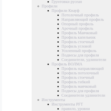
Грунтовки русеан
Профили
Профили Кнауф
Потолочный профиль
Направляющий профиль
Опорный профиль
Арочный профиль
Профиль Маячковый
Профиль капельник
Профиль стоечный
Профиль угловой
Усиленный профиль
Подвесы для профиля
Соединители, удлинители
Профиль ВОЛМА
Профиль направляющий
Профиль потолочный
Профиль стоечный
Профиль гибкий
Профиль маячковый
Подвесы для профиля
Соединители удлинители
Инструменты
Инструменты PFT
правило, уровни