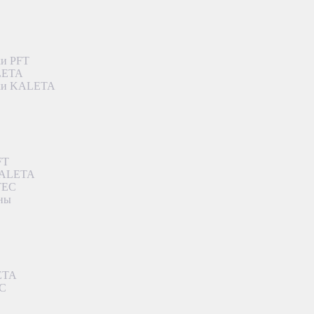
ки PFT
ALETA
дки KALETA
FT
 KALETA
TEC
аны
ETA
EC