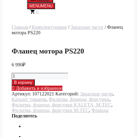
Меню
MENU
MENU
0
Главная
/
Комплектующие
/
Запасные части
/ Фланец
мотора PS220
Фланец мотора PS220
6 990
₽
Количество
товара
В корзину
Фланец
Добавить в избранное
мотора
Артикул:
107122021
Категорий:
Запасные части
,
PS220
Каталог товаров
,
Фильтры, фланцы, форсунки
,
Фильтры, фланцы, форсунки KALETA, M-TEC
,
Фильтры, фланцы, форсунки M-TEC
,
Фланцы
Поделитесь