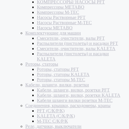
КОМПРЕССОРЫ/ НАСОСЫ PFT
Компрессоры METABO
Компрессоры M-TEC
Насосы Растворные PFT
Насосы Растворные M-TEC
Насосы METABO
Комплектующие для машин
Смесители, очистители, валы PFT
Распылители (пистолеты) и насадки PFT
Смесители, очистители, валы KALETA
Распылители (пистолеты) и насадки
KALETA
Роторы, статоры
Роторы, статоры PFT
Роторы, статоры KALETA
Роторы, статоры M-TEC
Кабели, шланги, вилки, розетки
Кабели, шланги, вилки, розетки PFT
Кабели, шланги, вилки, розетки KALETA
Кабели шланги вилки розетки M-TEC
Соединения, крышки, расходомеры, краны
PFT (С/К/Р/К)
KALETA (С/К/Р/К)
M-TEC С/К/Р/К
Реле, датчики, выключатели