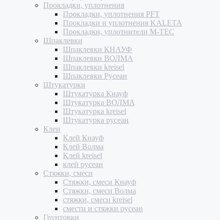
Прокладки, уплотнения
Прокладки, уплотнения PFT
Прокладки и уплотнения KALETA
Прокладки, уплотнители M-TEC
Шпаклевки
Шпаклевки КНАУФ
Шпаклевки ВОЛМА
Шпаклевки kreisel
Шпаклевки Русеан
Штукатурки
Штукатурка Кнауф
Штукатурка ВОЛМА
Штукатурка kreisel
Штукатурка русеан
Клеи
Клей Кнауф
Клей Волма
Клей kreisel
клей русеан
Стяжки, смеси
Стяжки, смеси Кнауф
Стяжки, смеси Волма
стяжки, смеси kreisel
смести и стяжки русеан
Грунтовки