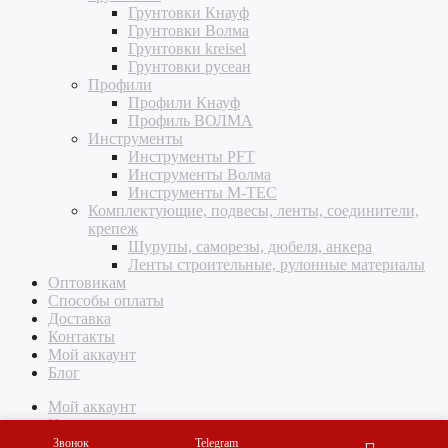
Грунтовки Кнауф
Грунтовки Волма
Грунтовки kreisel
Грунтовки русеан
Профили
Профили Кнауф
Профиль ВОЛМА
Инструменты
Инструменты PFT
Инструменты Волма
Инструменты M-TEC
Комплектующие, подвесы, ленты, соединители,
крепеж
Шурупы, саморезы, дюбеля, анкера
Ленты строительные, рулонные материалы
Оптовикам
Способы оплаты
Доставка
Контакты
Мой аккаунт
Блог
Мой аккаунт
Корзина
Звонок
Telegram