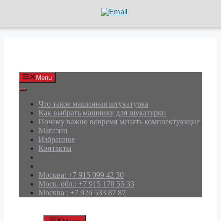
Перейти
к
содержимому
АРД Групп
Menu
Что такое машинная штукатурка
Как выбрать машинку для шукатурки
Почему важно вовремя менять комплектующие
Магазин
Избранное
Контакты
Москва: +7 915 099 42 30
Моск. обл.: +7 915 170 55 33
Москва : +7 926 533 87 87