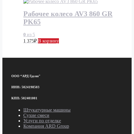
Рабочее колесо AV3 860 GR
PK65
0
из 5
1 375
₽
В корзину
ООО “АРД Групп"
ИНН: 5024198503
КПП: 502401001
Штукатурные машины
Сухие смеси
Услуги по отделке
Компания ARD Group