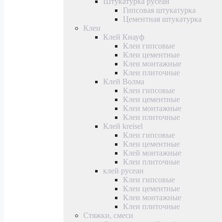
Штукатурка русеан
Гипсовая штукатурка
Цементная штукатурка
Клеи
Клей Кнауф
Клеи гипсовые
Клеи цементные
Клеи монтажные
Клеи плиточные
Клей Волма
Клеи гипсовые
Клеи цементные
Клеи монтажные
Клеи плиточные
Клей kreisel
Клеи гипсовые
Клеи цементные
Клей монтажные
Клеи плиточные
клей русеан
Клеи гипсовые
Клеи цементные
Клеи монтажные
Клеи плиточные
Стяжки, смеси