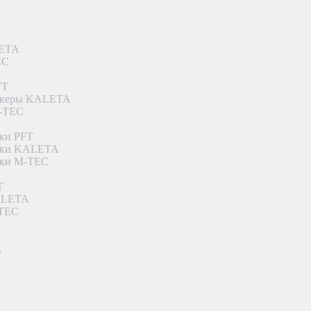
LETA
EC
FT
ункеры KALETA
M-TEC
ки PFT
етки KALETA
тки M-TEC
T
KALETA
-TEC
A