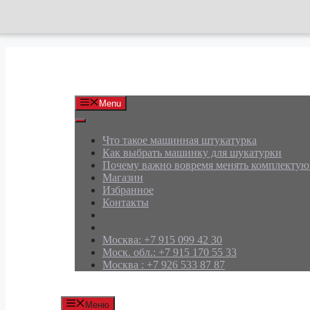
Перейти
к
содержимому
АРД Групп
Menu
Что такое машинная штукатурка
Как выбрать машинку для шукатурки
Почему важно вовремя менять комплекту
Магазин
Избранное
Контакты
Москва: +7 915 099 42 30
Моск. обл.: +7 915 170 55 33
Москва : +7 926 533 87 87
Меню