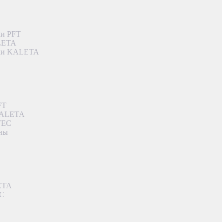
ки PFT
ALETA
дки KALETA
FT
 KALETA
TEC
аны
ETA
EC