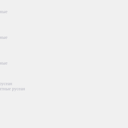
тные
тные
тные
русеан
нтные русеан