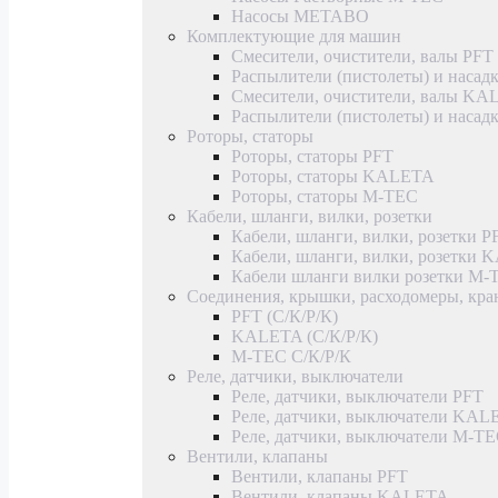
Насосы METABO
Комплектующие для машин
Смесители, очистители, валы PFT
Распылители (пистолеты) и насад
Смесители, очистители, валы K
Распылители (пистолеты) и наса
Роторы, статоры
Роторы, статоры PFT
Роторы, статоры KALETA
Роторы, статоры M-TEC
Кабели, шланги, вилки, розетки
Кабели, шланги, вилки, розетки P
Кабели, шланги, вилки, розетки
Кабели шланги вилки розетки M-
Соединения, крышки, расходомеры, кр
PFT (С/К/Р/К)
KALETA (С/К/Р/К)
M-TEC С/К/Р/К
Реле, датчики, выключатели
Реле, датчики, выключатели PFT
Реле, датчики, выключатели KAL
Реле, датчики, выключатели M-T
Вентили, клапаны
Вентили, клапаны PFT
Вентили, клапаны KALETA