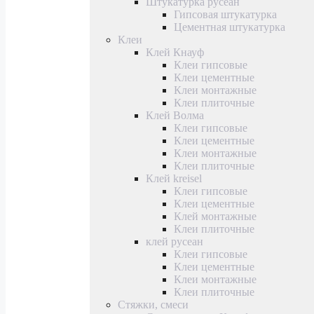
Штукатурка русеан
Гипсовая штукатурка
Цементная штукатурка
Клеи
Клей Кнауф
Клеи гипсовые
Клеи цементные
Клеи монтажные
Клеи плиточные
Клей Волма
Клеи гипсовые
Клеи цементные
Клеи монтажные
Клеи плиточные
Клей kreisel
Клеи гипсовые
Клеи цементные
Клей монтажные
Клеи плиточные
клей русеан
Клеи гипсовые
Клеи цементные
Клеи монтажные
Клеи плиточные
Стяжки, смеси