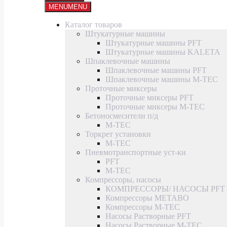
MENU
MENU
Каталог товаров
Штукатурные машины
Штукатурные машины PFT
Штукатурные машины KALETA
Шпаклевочные машины
Шпаклевочные машины PFT
Шпаклевочные машины M-TEC
Проточные миксеры
Проточные миксеры PFT
Проточные миксеры M-TEC
Бетоносмесители п/д
M-TEC
Торкрет установки
M-TEC
Пневмотранспортные уст-ки
PFT
M-TEC
Компрессоры, насосы
КОМПРЕССОРЫ/ НАСОСЫ PFT
Компрессоры METABO
Компрессоры M-TEC
Насосы Растворные PFT
Насосы Растворные M-TEC