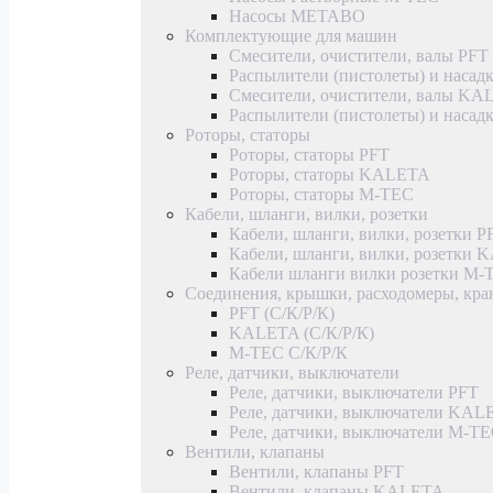
Насосы METABO
Комплектующие для машин
Смесители, очистители, валы PFT
Распылители (пистолеты) и насад
Смесители, очистители, валы K
Распылители (пистолеты) и наса
Роторы, статоры
Роторы, статоры PFT
Роторы, статоры KALETA
Роторы, статоры M-TEC
Кабели, шланги, вилки, розетки
Кабели, шланги, вилки, розетки P
Кабели, шланги, вилки, розетки
Кабели шланги вилки розетки M-
Соединения, крышки, расходомеры, кр
PFT (С/К/Р/К)
KALETA (С/К/Р/К)
M-TEC С/К/Р/К
Реле, датчики, выключатели
Реле, датчики, выключатели PFT
Реле, датчики, выключатели KAL
Реле, датчики, выключатели M-T
Вентили, клапаны
Вентили, клапаны PFT
Вентили, клапаны KALETA