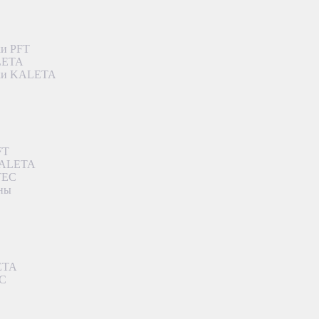
ки PFT
ALETA
дки KALETA
FT
 KALETA
TEC
аны
ETA
EC