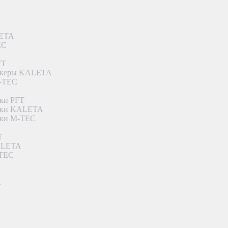
LETA
EC
FT
ункеры KALETA
M-TEC
ки PFT
етки KALETA
тки M-TEC
T
KALETA
-TEC
A