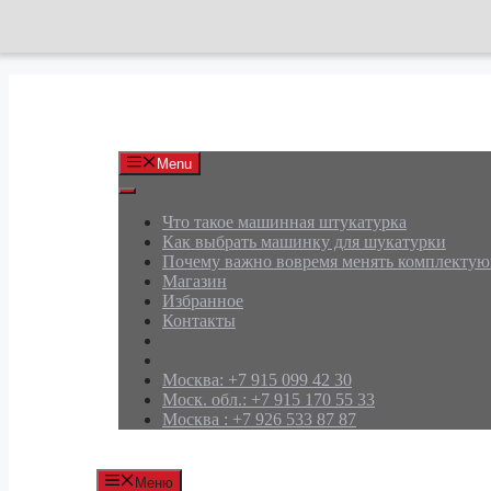
Перейти
к
содержимому
АРД Групп
Menu
Что такое машинная штукатурка
Как выбрать машинку для шукатурки
Почему важно вовремя менять комплекту
Магазин
Избранное
Контакты
Москва: +7 915 099 42 30
Моск. обл.: +7 915 170 55 33
Москва : +7 926 533 87 87
Меню