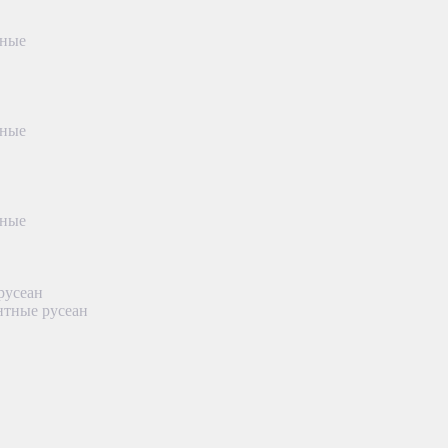
тные
тные
тные
русеан
нтные русеан