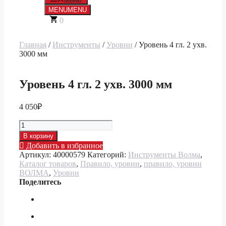
Меню
MENU
MENU
0
Главная
/
Инструменты
/
Уровни
/ Уровень 4 гл. 2 ухв.
3000 мм
Уровень 4 гл. 2 ухв. 3000 мм
4 050
₽
Количество
товара
В корзину
Уровень
Добавить в избранное
4
Артикул:
40000579
Категорий:
Инструменты Волма
,
гл.
Каталог товаров
,
Правило, уровни
,
правило, уровни
2
ВОЛМА
,
Уровни
ухв.
Поделитесь
3000
мм