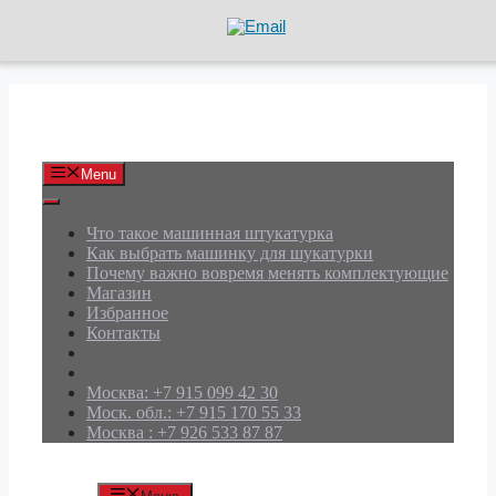
Перейти
к
содержимому
АРД Групп
Menu
Что такое машинная штукатурка
Как выбрать машинку для шукатурки
Почему важно вовремя менять комплектующие
Магазин
Избранное
Контакты
Москва: +7 915 099 42 30
Моск. обл.: +7 915 170 55 33
Москва : +7 926 533 87 87