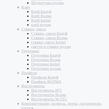
Штукатурка русеан
Клеи
Клей Кнауф
Клей Волма
Клей kreisel
клей русеан
Стяжки, смеси
Стяжки, смеси Кнауф
Стяжки, смеси Волма
стяжки, смеси kreisel
смести и стяжки русеан
Грунтовки
Грунтовки Кнауф
Грунтовки Волма
Грунтовки kreisel
Грунтовки русеан
Профили
Профили Кнауф
Профиль ВОЛМА
Инструменты
Инструменты PFT
Инструменты Волма
Инструменты M-TEC
Комплектующие, подвесы, ленты, соединители,
крепеж