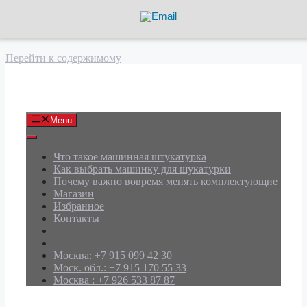
Перейти к содержимому
АРД Групп
Menu
Что такое машинная штукатурка
Как выбрать машинку для шукатурки
Почему важно вовремя менять комплектующие
Магазин
Избранное
Контакты
Москва: +7 915 099 42 30
Моск. обл.: +7 915 170 55 33
Москва : +7 926 533 87 87