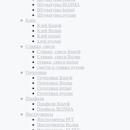
Штукатурка ВОЛМА
Штукатурка kreisel
Штукатурка русеан
Клеи
Клей Кнауф
Клей Волма
Клей kreisel
клей русеан
Стяжки, смеси
Стяжки, смеси Кнауф
Стяжки, смеси Волма
стяжки, смеси kreisel
смести и стяжки русеан
Грунтовки
Грунтовки Кнауф
Грунтовки Волма
Грунтовки kreisel
Грунтовки русеан
Профили
Профили Кнауф
Профиль ВОЛМА
Инструменты
Инструменты PFT
Инструменты Волма
Инструменты M-TEC