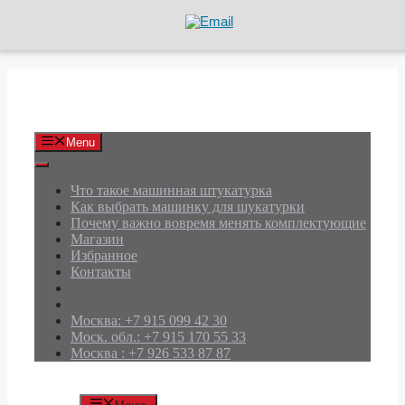
Перейти
к
содержимому
АРД Групп
Menu
Что такое машинная штукатурка
Как выбрать машинку для шукатурки
Почему важно вовремя менять комплектующие
Магазин
Избранное
Контакты
Москва: +7 915 099 42 30
Моск. обл.: +7 915 170 55 33
Москва : +7 926 533 87 87