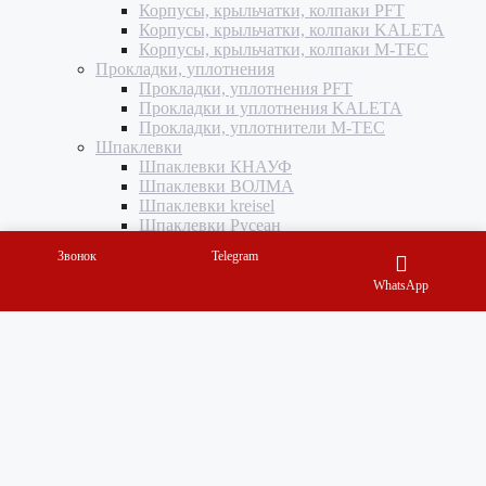
Корпусы, крыльчатки, колпаки PFT
Корпусы, крыльчатки, колпаки KALETA
Корпусы, крыльчатки, колпаки M-TEC
Прокладки, уплотнения
Прокладки, уплотнения PFT
Прокладки и уплотнения KALETA
Прокладки, уплотнители M-TEC
Шпаклевки
Шпаклевки КНАУФ
Шпаклевки ВОЛМА
Шпаклевки kreisel
Шпаклевки Русеан
Штукатурки
Звонок
Telegram
Штукатурка Кнауф
Штукатурка ВОЛМА
WhatsApp
Штукатурка kreisel
Штукатурка русеан
Клеи
Клей Кнауф
Клей Волма
Клей kreisel
клей русеан
Стяжки, смеси
Стяжки, смеси Кнауф
Стяжки, смеси Волма