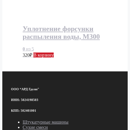
Уплотнение форсунки
распыления воды, М300
0
из 5
320
₽
В корзину
ООО “АРД Групп"
ИНН: 5024198503
КПП: 502401001
Штукатурные машины
Сухие смеси