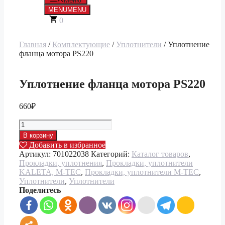
Меню
MENU
MENU
0
Главная
/
Комплектующие
/
Уплотнители
/ Уплотнение
фланца мотора PS220
Уплотнение фланца мотора PS220
660
₽
Количество
товара
В корзину
Уплотнение
Добавить в избранное
фланца
Артикул:
701022038
Категорий:
Каталог товаров
,
мотора
Прокладки, уплотнения
,
Прокладки, уплотнители
PS220
KALETA, M-TEC
,
Прокладки, уплотнители M-TEC
,
Уплотнители
,
Уплотнители
Поделитесь