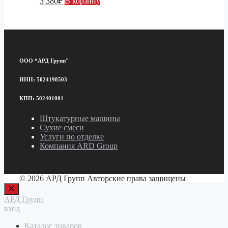
3 380
₽
В корзину
ООО “АРД Групп"
ИНН: 5024198503
КПП: 502401001
Штукатурные машины
Сухие смеси
Услуги по отделке
Компания ARD Group
© 2026 АРД Групп Авторские права защищены
Закрыть
АРД Групп
вход
Каталог товаров