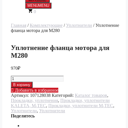
Меню
MENU
MENU
0
Главная
/
Комплектующие
/
Уплотнители
/ Уплотнение
фланца мотора для М280
Уплотнение фланца мотора для
М280
970
₽
Количество
товара
В корзину
Уплотнение
Добавить в избранное
фланца
Артикул:
107128038
Категорий:
Каталог товаров
,
мотора
Прокладки, уплотнения
,
Прокладки, уплотнители
для
KALETA, M-TEC
,
Прокладки, уплотнители M-TEC
,
М280
Уплотнители
,
Уплотнители
Поделитесь