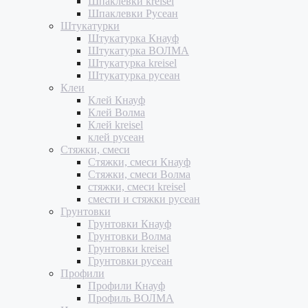
Шпаклевки kreisel
Шпаклевки Русеан
Штукатурки
Штукатурка Кнауф
Штукатурка ВОЛМА
Штукатурка kreisel
Штукатурка русеан
Клеи
Клей Кнауф
Клей Волма
Клей kreisel
клей русеан
Стяжки, смеси
Стяжки, смеси Кнауф
Стяжки, смеси Волма
стяжки, смеси kreisel
смести и стяжки русеан
Грунтовки
Грунтовки Кнауф
Грунтовки Волма
Грунтовки kreisel
Грунтовки русеан
Профили
Профили Кнауф
Профиль ВОЛМА