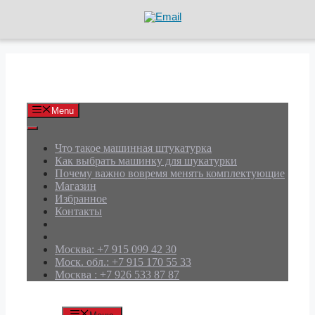
Перейти
к
содержимому
АРД Групп
Menu
Что такое машинная штукатурка
Как выбрать машинку для шукатурки
Почему важно вовремя менять комплектующие
Магазин
Избранное
Контакты
Москва: +7 915 099 42 30
Моск. обл.: +7 915 170 55 33
Москва : +7 926 533 87 87