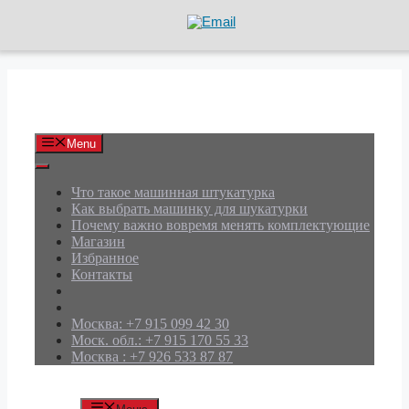
Перейти
к
содержимому
АРД Групп
Menu
Что такое машинная штукатурка
Как выбрать машинку для шукатурки
Почему важно вовремя менять комплектующие
Магазин
Избранное
Контакты
Москва: +7 915 099 42 30
Моск. обл.: +7 915 170 55 33
Москва : +7 926 533 87 87