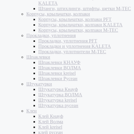
KALETA
Штанги, штихлинги, штифты, щетки M-TEC
Корпусы, крыльчатки, колпаки
Корпусы, крыльчатки, колпаки PFT
Корпусы, крыльчатки, колпаки KALETA
Корпусы, крыльчатки, колпаки M-TEC
Прокладки, уплотнения
Прокладки, уплотнения PFT
Прокладки и уплотнения KALETA
Прокладки, уплотнители M-TEC
Шпаклевки
Шпаклевки КНАУФ
Шпаклевки ВОЛМА
Шпаклевки kreisel
Шпаклевки Русеан
Штукатурки
Штукатурка Кнауф
Штукатурка ВОЛМА
Штукатурка kreisel
Штукатурка русеан
Клеи
Клей Кнауф
Клей Волма
Клей kreisel
клей русеан