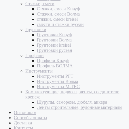
Стяжки, смеси
Стяжки, смеси Кнауф
Стяжки, смеси Волма
стяжки, смеси kreisel
смести и стяжки русеан
Грунтовки
Грунтовки Кнауф
Грунтовки Волма
Грунтовки kreisel
Грунтовки русеан
Профили
Профили Кнауф
Профиль ВОЛМА
Инструменты
Инструменты PFT
Инструменты Волма
Инструменты M-TEC
Комплектующие, подвесы, ленты, соединители,
крепеж
Шурупы, саморезы, дюбеля, анкера
Ленты строительные, рулонные материалы
Оптовикам
Способы оплаты
Доставка
Контакты