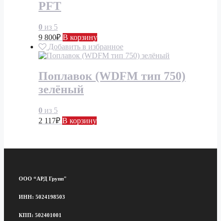
PFT
0
из 5
9 800
₽
В корзину
Добавить в избранное
Поплавок (WDFM тип 750)
зелёный
0
из 5
2 117
₽
В корзину
ООО “АРД Групп"
ИНН: 5024198503
КПП: 502401001