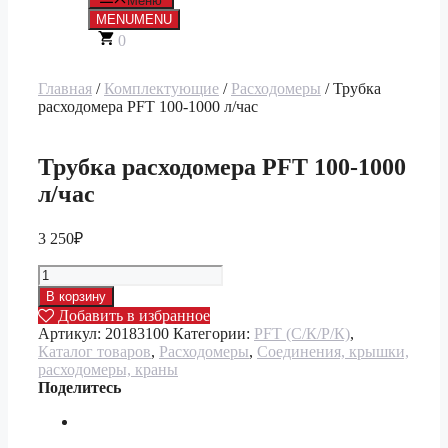
Меню
MENU
MENU
0
Главная
/
Комплектующие
/
Расходомеры
/ Трубка
расходомера PFT 100-1000 л/час
Трубка расходомера PFT 100-1000
л/час
3 250
₽
Количество
товара
В корзину
Трубка
Добавить в избранное
расходомера
Артикул:
20183100
Категории:
PFT (С/К/Р/К)
,
PFT
Каталог товаров
,
Расходомеры
,
Соединения, крышки,
100-
расходомеры, краны
1000
Поделитесь
л/
час