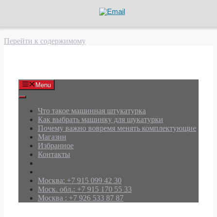
Перейти к содержимому
АРД Групп
Menu
Что такое машинная штукатурка
Как выбрать машинку для шукатурки
Почему важно вовремя менять комплектующие
Магазин
Избранное
Контакты
Москва: +7 915 099 42 30
Моск. обл.: +7 915 170 55 33
Москва : +7 926 533 87 87