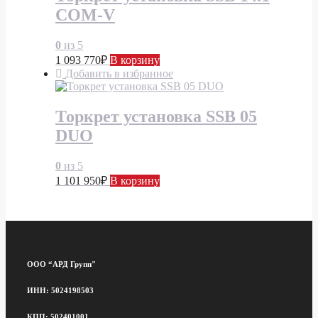
COM-V
0
из 5
1 093 770
₽
В корзину
Добавить в избранное
Торкрет установка SSB 05
DUO
0
из 5
1 101 950
₽
В корзину
ООО “АРД Групп"
ИНН: 5024198503
КПП: 502401001