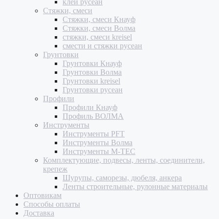
клей русеан
Стяжки, смеси
Стяжки, смеси Кнауф
Стяжки, смеси Волма
стяжки, смеси kreisel
смести и стяжки русеан
Грунтовки
Грунтовки Кнауф
Грунтовки Волма
Грунтовки kreisel
Грунтовки русеан
Профили
Профили Кнауф
Профиль ВОЛМА
Инструменты
Инструменты PFT
Инструменты Волма
Инструменты M-TEC
Комплектующие, подвесы, ленты, соединители,
крепеж
Шурупы, саморезы, дюбеля, анкера
Ленты строительные, рулонные материалы
Оптовикам
Способы оплаты
Доставка