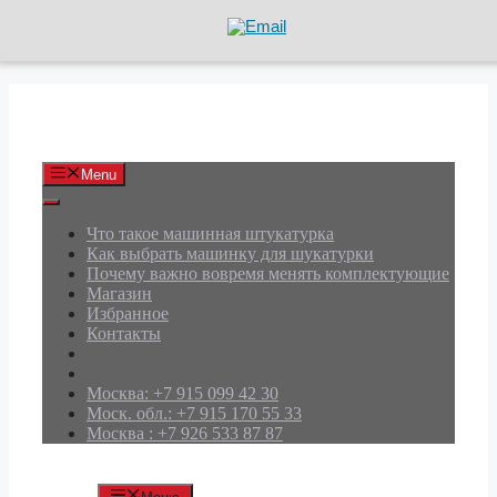
Перейти
к
содержимому
АРД Групп
Menu
Что такое машинная штукатурка
Как выбрать машинку для шукатурки
Почему важно вовремя менять комплектующие
Магазин
Избранное
Контакты
Москва: +7 915 099 42 30
Моск. обл.: +7 915 170 55 33
Москва : +7 926 533 87 87