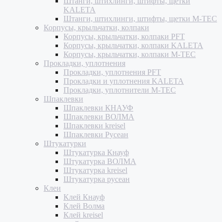
Штанги, штихлинги, штифты, щетки
KALETA
Штанги, штихлинги, штифты, щетки M-TEC
Корпусы, крыльчатки, колпаки
Корпусы, крыльчатки, колпаки PFT
Корпусы, крыльчатки, колпаки KALETA
Корпусы, крыльчатки, колпаки M-TEC
Прокладки, уплотнения
Прокладки, уплотнения PFT
Прокладки и уплотнения KALETA
Прокладки, уплотнители M-TEC
Шпаклевки
Шпаклевки КНАУФ
Шпаклевки ВОЛМА
Шпаклевки kreisel
Шпаклевки Русеан
Штукатурки
Штукатурка Кнауф
Штукатурка ВОЛМА
Штукатурка kreisel
Штукатурка русеан
Клеи
Клей Кнауф
Клей Волма
Клей kreisel