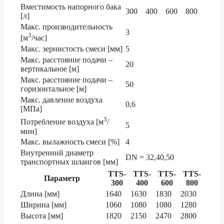
Вместимость напорного бака
300
400
600
800
[л]
Макс. производительность
3
3
[м
/час]
Макс. зернистость смеси [мм]
5
Макс. расстояние подачи –
20
вертикальное [м]
Макс. расстояние подачи –
50
горизонтальное [м]
Макс. давление воздуха
0,6
[МПа]
3
Потребление воздуха [м
/
5
мин]
Макс. вылажность смеси [%]
4
Внутренний диаметр
DN = 32,40,50
транспортных шлангов [мм]
TTS-
TTS-
TTS-
TTS-
Параметр
300
400
600
800
Длина [мм]
1640
1630
1830
2030
Ширина [мм]
1060
1080
1080
1280
Высота [мм]
1820
2150
2470
2800