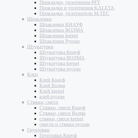
Прокладки, уплотнения PFT
Прокладки и уплотнения KALETA
Прокладки, уплотнители M-TEC
Шпаклевки
Шпаклевки КНАУФ
Шпаклевки ВОЛМА
Шпаклевки kreisel
Шпаклевки Русеан
Штукатурки
Штукатурка Кнауф
Штукатурка ВОЛМА
Штукатурка kreisel
Штукатурка русеан
Клеи
Клей Кнауф
Клей Волма
Клей kreisel
клей русеан
Стяжки, смеси
Стяжки, смеси Кнауф
Стяжки, смеси Волма
стяжки, смеси kreisel
смести и стяжки русеан
Грунтовки
Грунтовки Кнауф