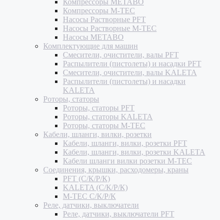
Компрессоры METABO
Компрессоры M-TEC
Насосы Растворные PFT
Насосы Растворные M-TEC
Насосы METABO
Комплектующие для машин
Смесители, очистители, валы PFT
Распылители (пистолеты) и насадки PFT
Смесители, очистители, валы KALETA
Распылители (пистолеты) и насадки
KALETA
Роторы, статоры
Роторы, статоры PFT
Роторы, статоры KALETA
Роторы, статоры M-TEC
Кабели, шланги, вилки, розетки
Кабели, шланги, вилки, розетки PFT
Кабели, шланги, вилки, розетки KALETA
Кабели шланги вилки розетки M-TEC
Соединения, крышки, расходомеры, краны
PFT (С/К/Р/К)
KALETA (С/К/Р/К)
M-TEC С/К/Р/К
Реле, датчики, выключатели
Реле, датчики, выключатели PFT