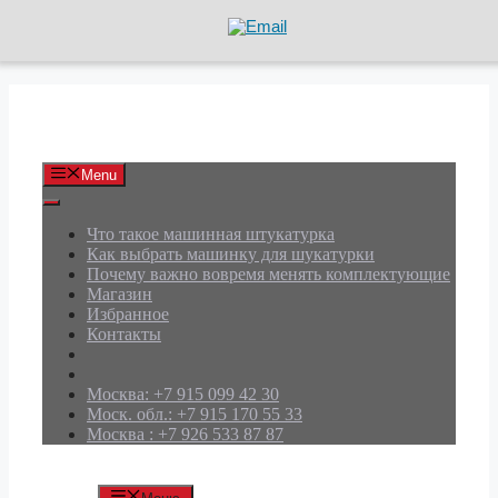
Перейти
к
содержимому
АРД Групп
Menu
Что такое машинная штукатурка
Как выбрать машинку для шукатурки
Почему важно вовремя менять комплектующие
Магазин
Избранное
Контакты
Москва: +7 915 099 42 30
Моск. обл.: +7 915 170 55 33
Москва : +7 926 533 87 87