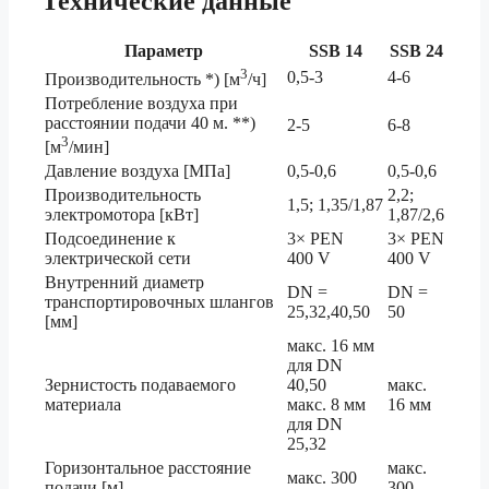
Технические данные
Параметр
SSB 14
SSB 24
3
0,5-3
4-6
Производительность *) [м
/ч]
Потребление воздуха при
расстоянии подачи 40 м. **)
2-5
6-8
3
[м
/мин]
Давление воздуха [МПа]
0,5-0,6
0,5-0,6
Производительность
2,2;
1,5; 1,35/1,87
электромотора [кВт]
1,87/2,6
Подсоединение к
3× PEN
3× PEN
электрической сети
400 V
400 V
Внутренний диаметр
DN =
DN =
транспортировочных шлангов
25,32,40,50
50
[мм]
макс. 16 мм
для DN
Зернистость подаваемого
40,50
макс.
материала
макс. 8 мм
16 мм
для DN
25,32
Горизонтальное расстояние
макс.
макс. 300
подачи [м]
300