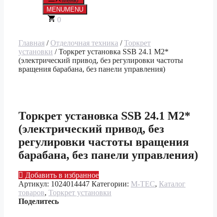
Меню
MENU
MENU
0
Главная
/
Отделочная техника
/
Торкрет
установки
/ Торкрет установка SSB 24.1 M2*
(электрический привод, без регулировки частоты
вращения барабана, без панели управления)
Торкрет установка SSB 24.1 M2*
(электрический привод, без
регулировки частоты вращения
барабана, без панели управления)
Добавить в избранное
Артикул:
1024014447
Категории:
M-TEC
,
Каталог
товаров
,
Торкрет установки
Поделитесь