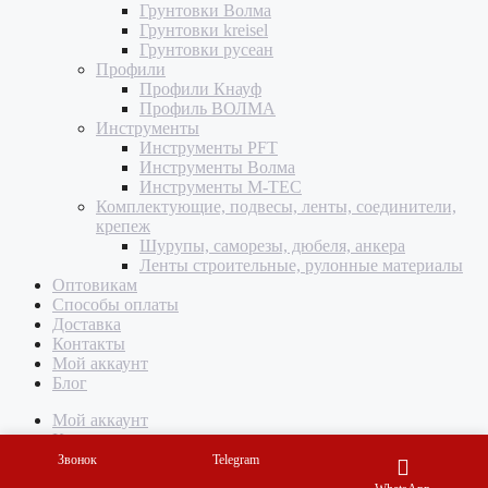
Грунтовки Волма
Грунтовки kreisel
Грунтовки русеан
Профили
Профили Кнауф
Профиль ВОЛМА
Инструменты
Инструменты PFT
Инструменты Волма
Инструменты M-TEC
Комплектующие, подвесы, ленты, соединители,
крепеж
Шурупы, саморезы, дюбеля, анкера
Ленты строительные, рулонные материалы
Оптовикам
Способы оплаты
Доставка
Контакты
Мой аккаунт
Блог
Мой аккаунт
Корзина
Звонок
Telegram