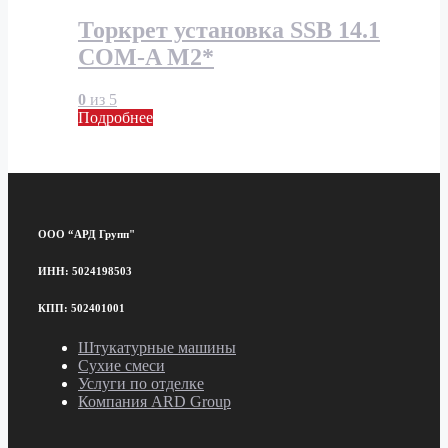
Торкрет установка SSB 14.1
COM-A M2*
0
из 5
Подробнее
ООО “АРД Групп"
ИНН: 5024198503
КПП: 502401001
Штукатурные машины
Сухие смеси
Услуги по отделке
Компания ARD Group