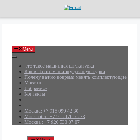
Перейти
к
содержимому
АРД Групп
Menu
Что такое машинная штукатурка
Как выбрать машинку для шукатурки
Почему важно вовремя менять комплектующие
Магазин
Избранное
Контакты
Москва: +7 915 099 42 30
Моск. обл.: +7 915 170 55 33
Москва : +7 926 533 87 87