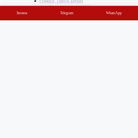
стяжки, смеси kreisel
смести и стяжки русеан
Грунтовки
Звонок
Telegram
WhatsApp
Грунтовки Кнауф
Грунтовки Волма
Грунтовки kreisel
Грунтовки русеан
Профили
Профили Кнауф
Профиль ВОЛМА
Инструменты
Инструменты PFT
Инструменты Волма
Инструменты M-TEC
Комплектующие, подвесы, ленты, соединители,
крепеж
Шурупы, саморезы, дюбеля, анкера
Ленты строительные, рулонные материалы
Оптовикам
Способы оплаты
Доставка
Контакты
Мой аккаунт
Блог