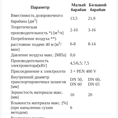
Малый
Большой
Параметр
барабан
барабан
Вместимость дозировочного
13,5
21,9
3
барабана [дм
]
Теоретическая
2-10
3-16
3
производительность *) [м
/ч]
Потребление воздуха **)
3
6-8
8-14
расстояние подачи 40 м [м
/
мин]
Давление воздуха макс. [МПа]
0,6
Производительность
4,5/6,5; 7,5
электромотора[кВт]
Присоединение к электросети
3 × PEN 400 V
Внутренний диаметр
DN 50,
DN 60,
транспортировочных шлангов
DN 60
DN 65
[мм]
Зернистость материала макс.
16
20
[мм]
Влажность материала макс. [%]
(при напылении сухим
6
методом)