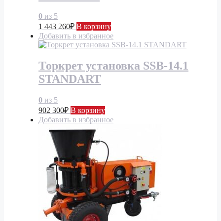
0
из 5
1 443 260
₽
В корзину
Добавить в избранное
Торкрет установка SSB-14.1
STANDART
0
из 5
902 300
₽
В корзину
Добавить в избранное