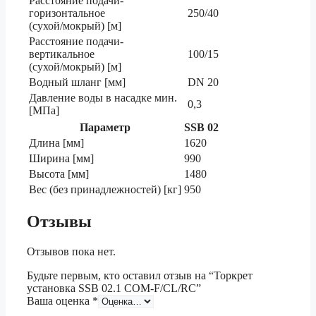
Расстояние подачи-
горизонтальное
250/40
(сухой/мокрый) [м]
Расстояние подачи-
вертикальное
100/15
(сухой/мокрый) [м]
Водный шланг [мм]
DN 20
Давление воды в насадке мин.
0,3
[МПа]
Параметр
SSB 02
Длина [мм]
1620
Ширина [мм]
990
Высота [мм]
1480
Вес (без принадлежностей) [кг]
950
Отзывы
Отзывов пока нет.
Будьте первым, кто оставил отзыв на “Торкрет
установка SSB 02.1 COM-F/CL/RC”
Ваша оценка
*