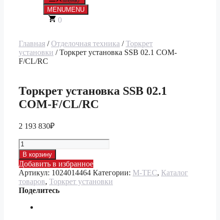
Меню
MENU
MENU
0
Главная
/
Отделочная техника
/
Торкрет
установки
/ Торкрет установка SSB 02.1 COM-
F/CL/RC
Торкрет установка SSB 02.1
COM-F/CL/RC
2 193 830
₽
Количество
товара
В корзину
Торкрет
Добавить в избранное
установка
Артикул:
1024014464
Категории:
M-TEC
,
Каталог
SSB
товаров
,
Торкрет установки
02.1
Поделитесь
COM-
F/CL/RC