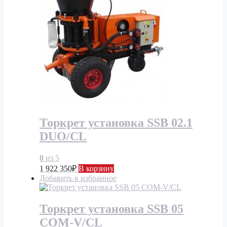
Торкрет установка SSB 02.1
DUO/CL
0
из 5
1 922 350
₽
В корзину
Добавить в избранное
Торкрет установка SSB 05
COM-V/CL