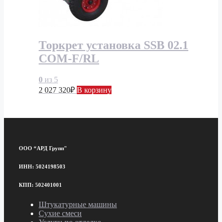
Торкрет установка SSB 02.1
COM-F/RL
0
из 5
2 027 320
₽
В корзину
ООО “АРД Групп"
ИНН: 5024198503
КПП: 502401001
Штукатурные машины
Сухие смеси