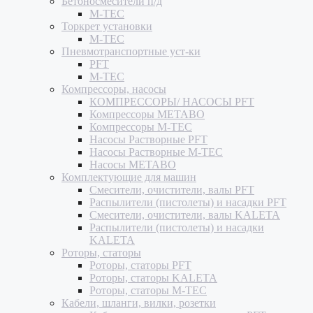
Бетоносмесители п/д
M-TEC
Торкрет установки
M-TEC
Пневмотранспортные уст-ки
PFT
M-TEC
Компрессоры, насосы
КОМПРЕССОРЫ/ НАСОСЫ PFT
Компрессоры METABO
Компрессоры M-TEC
Насосы Растворные PFT
Насосы Растворные M-TEC
Насосы METABO
Комплектующие для машин
Смесители, очистители, валы PFT
Распылители (пистолеты) и насадки PFT
Смесители, очистители, валы KALETA
Распылители (пистолеты) и насадки
KALETA
Роторы, статоры
Роторы, статоры PFT
Роторы, статоры KALETA
Роторы, статоры M-TEC
Кабели, шланги, вилки, розетки