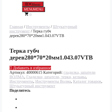
Меню
MENU
MENU
0
Главная
/
Инструменты
/
Штукатурный
инструмент
/ Терка губч
дерев280*70*20мм1.043.07VTB
Терка губч
дерев280*70*20мм1.043.07VTB
Добавить в избранное
Артикул:
40000615
Категорий:
гладилка, шпатели
ВОЛМА
,
Гладилки, шпатели, терки, кельмы
,
Инструменты
,
Инструменты Волма
,
Каталог товаров
,
Штукатурный инструмент
Поделитесь