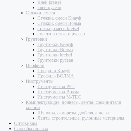
Клей kreisel
клей русеан
Стяжки, смеси
Стяжки, смеси Кнауф
Стяжки, смеси Волма
стяжки, смеси kreisel
смести и стяжки русеан
Грунтовки
Грунтовки Кнауф
Грунтовки Волма
Грунтовки kreisel
Грунтовки русеан
Профили
Профили Кнауф
Профиль ВОЛМА
Инструменты
Инструменты PFT
Инструменты Волма
Инструменты M-TEC
Комплектующие, подвесы, ленты, соединители,
крепеж
Шурупы, саморезы, дюбеля, анкера
Ленты строительные, рулонные материалы
Оптовикам
Способы оплаты