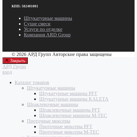
КПП: 502401001
Штукатурные машины
Сухие смеси
Услуги по отделке
Компания ARD Group
© 2026 АРД Групп Авторские права защищены
Закрыть
АРД Групп
вход
Каталог товаров
Штукатурные машины
Штукатурные машины PFT
Штукатурные машины KALETA
Шпаклевочные машины
Шпаклевочные машины PFT
Шпаклевочные машины M-TEC
Проточные миксеры
Проточные миксеры PFT
Проточные миксеры M-TEC