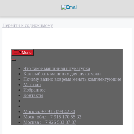
Перейти к содержимому
АРД Групп
Menu
Что такое машинная штукатурка
Как выбрать машинку для шукатурки
Почему важно вовремя менять комплектующие
Магазин
Избранное
Контакты
Москва: +7 915 099 42 30
Моск. обл.: +7 915 170 55 33
Москва : +7 926 533 87 87