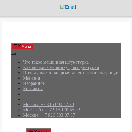
Перейти
к
содержимому
АРД Групп
Menu
Что такое машинная штукатурка
Как выбрать машинку для шукатурки
Почему важно вовремя менять комплектующие
Магазин
Избранное
Контакты
Москва: +7 915 099 42 30
Моск. обл.: +7 915 170 55 33
Москва : +7 926 533 87 87