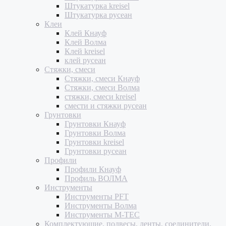
Штукатурка kreisel
Штукатурка русеан
Клеи
Клей Кнауф
Клей Волма
Клей kreisel
клей русеан
Стяжки, смеси
Стяжки, смеси Кнауф
Стяжки, смеси Волма
стяжки, смеси kreisel
смести и стяжки русеан
Грунтовки
Грунтовки Кнауф
Грунтовки Волма
Грунтовки kreisel
Грунтовки русеан
Профили
Профили Кнауф
Профиль ВОЛМА
Инструменты
Инструменты PFT
Инструменты Волма
Инструменты M-TEC
Комплектующие, подвесы, ленты, соединители,