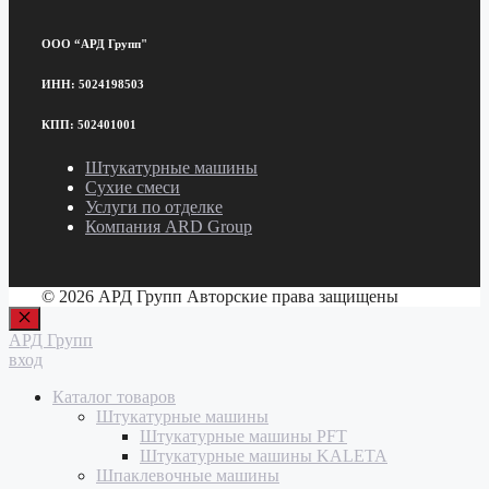
ООО “АРД Групп"
ИНН: 5024198503
КПП: 502401001
Штукатурные машины
Сухие смеси
Услуги по отделке
Компания ARD Group
© 2026 АРД Групп Авторские права защищены
Закрыть
АРД Групп
вход
Каталог товаров
Штукатурные машины
Штукатурные машины PFT
Штукатурные машины KALETA
Шпаклевочные машины