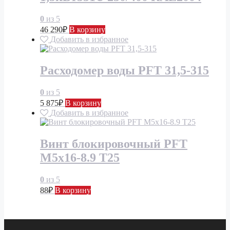
0
из 5
46 290
₽
В корзину
Добавить в избранное
Расходомер воды PFT 31,5-315
0
из 5
5 875
₽
В корзину
Добавить в избранное
Винт блокировочный PFT
M5x16-8.9 T25
0
из 5
88
₽
В корзину