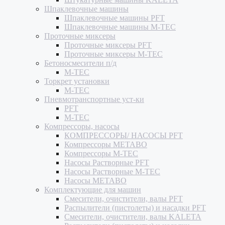
Шпаклевочные машины
Шпаклевочные машины PFT
Шпаклевочные машины M-TEC
Проточные миксеры
Проточные миксеры PFT
Проточные миксеры M-TEC
Бетоносмесители п/д
M-TEC
Торкрет установки
M-TEC
Пневмотранспортные уст-ки
PFT
M-TEC
Компрессоры, насосы
КОМПРЕССОРЫ/ НАСОСЫ PFT
Компрессоры METABO
Компрессоры M-TEC
Насосы Растворные PFT
Насосы Растворные M-TEC
Насосы METABO
Комплектующие для машин
Смесители, очистители, валы PFT
Распылители (пистолеты) и насадки PFT
Смесители, очистители, валы KALETA