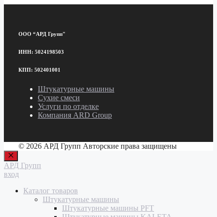
ООО “АРД Групп"
ИНН: 5024198503
КПП: 502401001
Штукатурные машины
Сухие смеси
Услуги по отделке
Компания ARD Group
© 2026 АРД Групп Авторские права защищены
Закрыть
АРД Групп
вход
Каталог товаров
Штукатурные машины
Штукатурные машины PFT
Штукатурные машины KALETA