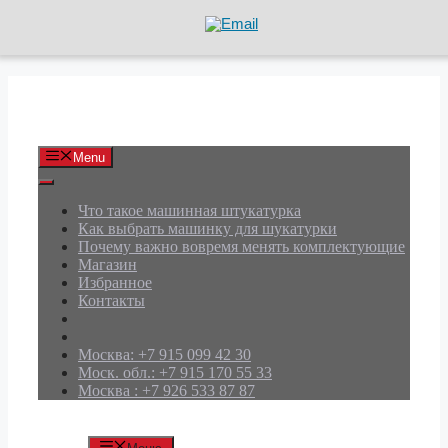
Перейти
к
содержимому
АРД Групп
Menu
Что такое машинная штукатурка
Как выбрать машинку для шукатурки
Почему важно вовремя менять комплектующие
Магазин
Избранное
Контакты
Москва: +7 915 099 42 30
Моск. обл.: +7 915 170 55 33
Москва : +7 926 533 87 87