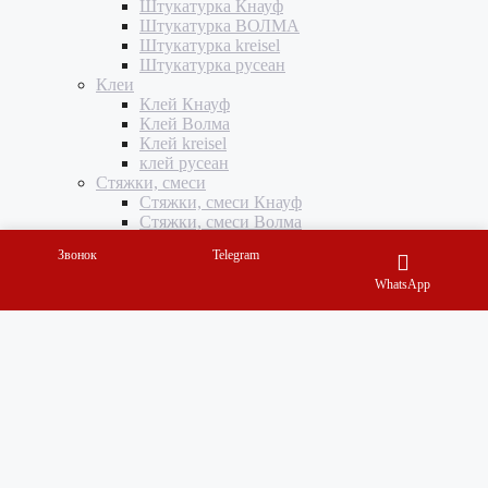
Штукатурка Кнауф
Штукатурка ВОЛМА
Штукатурка kreisel
Штукатурка русеан
Клеи
Клей Кнауф
Клей Волма
Клей kreisel
клей русеан
Стяжки, смеси
Стяжки, смеси Кнауф
Стяжки, смеси Волма
стяжки, смеси kreisel
Звонок
Telegram
смести и стяжки русеан
Грунтовки
WhatsApp
Грунтовки Кнауф
Грунтовки Волма
Грунтовки kreisel
Грунтовки русеан
Профили
Профили Кнауф
Профиль ВОЛМА
Инструменты
Инструменты PFT
Инструменты Волма