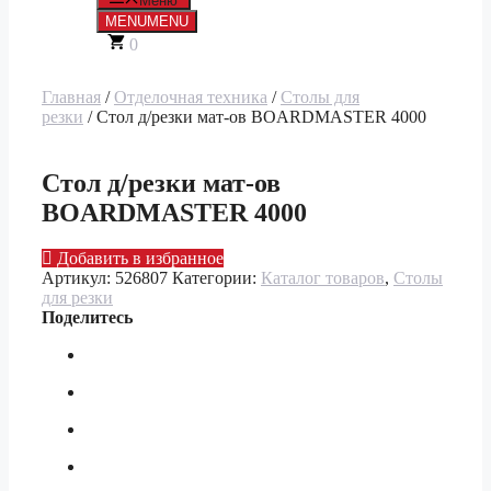
Меню
MENU
MENU
0
Главная
/
Отделочная техника
/
Столы для
резки
/ Стол д/резки мат-ов BOARDMASTER 4000
Стол д/резки мат-ов
BOARDMASTER 4000
Добавить в избранное
Артикул:
526807
Категории:
Каталог товаров
,
Столы
для резки
Поделитесь