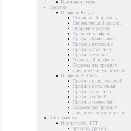
Грунтовки русеан
Профили
Профили Кнауф
Потолочный профиль
Направляющий профиль
Опорный профиль
Арочный профиль
Профиль Маячковый
Профиль капельник
Профиль стоечный
Профиль угловой
Усиленный профиль
Подвесы для профиля
Соединители, удлинители
Профиль ВОЛМА
Профиль направляющий
Профиль потолочный
Профиль стоечный
Профиль гибкий
Профиль маячковый
Подвесы для профиля
Соединители удлинители
Инструменты
Инструменты PFT
правило, уровни