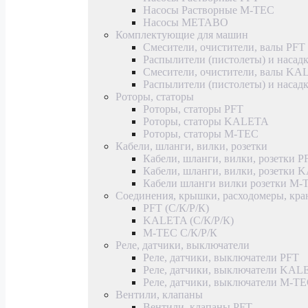
Насосы Растворные M-TEC
Насосы METABO
Комплектующие для машин
Смесители, очистители, валы PFT
Распылители (пистолеты) и насад
Смесители, очистители, валы K
Распылители (пистолеты) и наса
Роторы, статоры
Роторы, статоры PFT
Роторы, статоры KALETA
Роторы, статоры M-TEC
Кабели, шланги, вилки, розетки
Кабели, шланги, вилки, розетки P
Кабели, шланги, вилки, розетки
Кабели шланги вилки розетки M-
Соединения, крышки, расходомеры, кр
PFT (С/К/Р/К)
KALETA (С/К/Р/К)
M-TEC С/К/Р/К
Реле, датчики, выключатели
Реле, датчики, выключатели PFT
Реле, датчики, выключатели KAL
Реле, датчики, выключатели M-T
Вентили, клапаны
Вентили, клапаны PFT