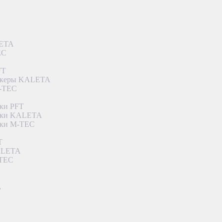
LETA
EC
FT
ункеры KALETA
M-TEC
ки PFT
етки KALETA
тки M-TEC
T
KALETA
-TEC
A