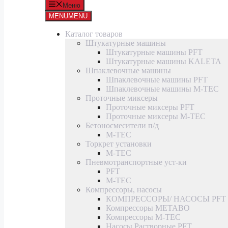
Меню
MENU
MENU
Каталог товаров
Штукатурные машины
Штукатурные машины PFT
Штукатурные машины KALETA
Шпаклевочные машины
Шпаклевочные машины PFT
Шпаклевочные машины M-TEC
Проточные миксеры
Проточные миксеры PFT
Проточные миксеры M-TEC
Бетоносмесители п/д
M-TEC
Торкрет установки
M-TEC
Пневмотранспортные уст-ки
PFT
M-TEC
Компрессоры, насосы
КОМПРЕССОРЫ/ НАСОСЫ PFT
Компрессоры METABO
Компрессоры M-TEC
Насосы Растворные PFT