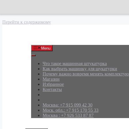
Перейти к содержимому
АРД Групп
Menu
Что такое машинная штукатурка
Как выбрать машинку для шукатурки
Почему важно вовремя менять комплекту
Магазин
Избранное
Контакты
Москва: +7 915 099 42 30
Моск. обл.: +7 915 170 55 33
Москва : +7 926 533 87 87