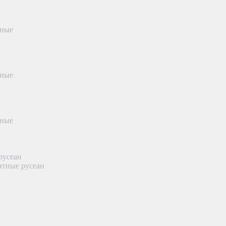
тные
тные
тные
русеан
нтные русеан