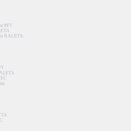
ки PFT
ALETA
дки KALETA
FT
 KALETA
TEC
аны
ETA
EC