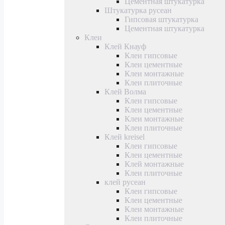
Цементная штукатурка
Штукатурка русеан
Гипсовая штукатурка
Цементная штукатурка
Клеи
Клей Кнауф
Клеи гипсовые
Клеи цементные
Клеи монтажные
Клеи плиточные
Клей Волма
Клеи гипсовые
Клеи цементные
Клеи монтажные
Клеи плиточные
Клей kreisel
Клеи гипсовые
Клеи цементные
Клей монтажные
Клеи плиточные
клей русеан
Клеи гипсовые
Клеи цементные
Клеи монтажные
Клеи плиточные