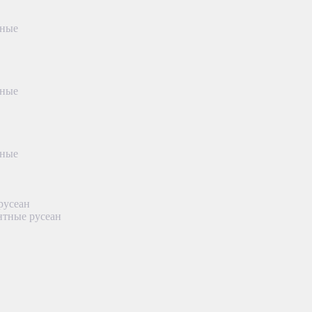
тные
тные
тные
русеан
нтные русеан