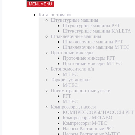
MENU
MENU
Каталог товаров
Штукатурные машины
Штукатурные машины PFT
Штукатурные машины KALETA
Шпаклевочные машины
Шпаклевочные машины PFT
Шпаклевочные машины M-TEC
Проточные миксеры
Проточные миксеры PFT
Проточные миксеры M-TEC
Бетоносмесители п/д
M-TEC
Торкрет установки
M-TEC
Пневмотранспортные уст-ки
PFT
M-TEC
Компрессоры, насосы
КОМПРЕССОРЫ/ НАСОСЫ PFT
Компрессоры METABO
Компрессоры M-TEC
Насосы Растворные PFT
Насосы Растворные M-TEC