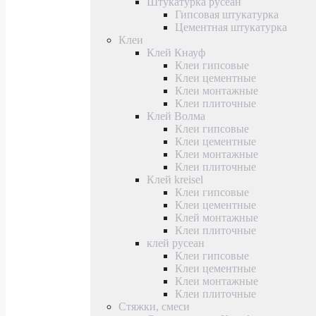
Штукатурка русеан
Гипсовая штукатурка
Цементная штукатурка
Клеи
Клей Кнауф
Клеи гипсовые
Клеи цементные
Клеи монтажные
Клеи плиточные
Клей Волма
Клеи гипсовые
Клеи цементные
Клеи монтажные
Клеи плиточные
Клей kreisel
Клеи гипсовые
Клеи цементные
Клей монтажные
Клеи плиточные
клей русеан
Клеи гипсовые
Клеи цементные
Клеи монтажные
Клеи плиточные
Стяжки, смеси