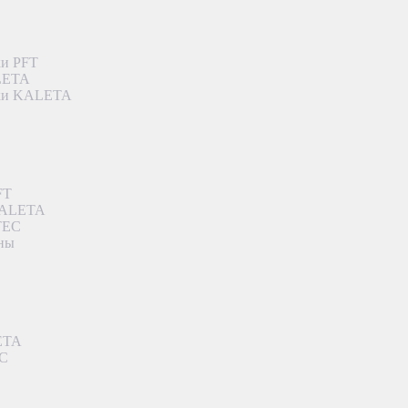
ки PFT
ALETA
дки KALETA
FT
 KALETA
TEC
аны
ETA
EC