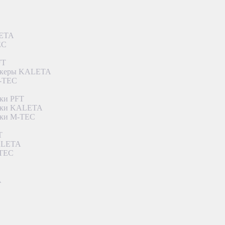
LETA
EC
FT
ункеры KALETA
M-TEC
ки PFT
етки KALETA
тки M-TEC
T
KALETA
-TEC
A