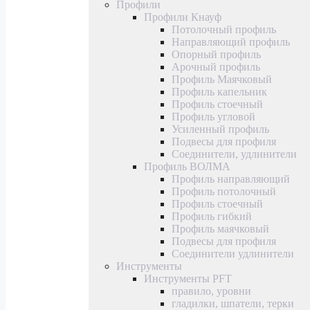
Профили
Профили Кнауф
Потолочный профиль
Направляющий профиль
Опорный профиль
Арочный профиль
Профиль Маячковый
Профиль капельник
Профиль стоечный
Профиль угловой
Усиленный профиль
Подвесы для профиля
Соединители, удлинители
Профиль ВОЛМА
Профиль направляющий
Профиль потолочный
Профиль стоечный
Профиль гибкий
Профиль маячковый
Подвесы для профиля
Соединители удлинители
Инструменты
Инструменты PFT
правило, уровни
гладилки, шпатели, терки