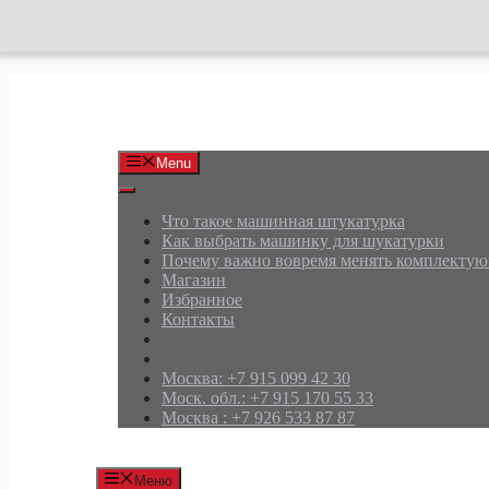
Перейти
к
содержимому
АРД Групп
Menu
Что такое машинная штукатурка
Как выбрать машинку для шукатурки
Почему важно вовремя менять комплекту
Магазин
Избранное
Контакты
Москва: +7 915 099 42 30
Моск. обл.: +7 915 170 55 33
Москва : +7 926 533 87 87
Меню