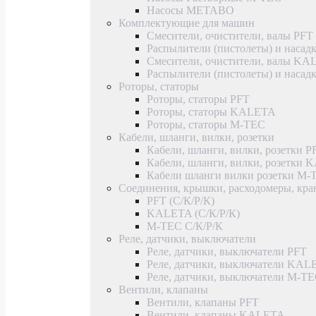
Насосы METABO
Комплектующие для машин
Смесители, очистители, валы PFT
Распылители (пистолеты) и насад
Смесители, очистители, валы K
Распылители (пистолеты) и наса
Роторы, статоры
Роторы, статоры PFT
Роторы, статоры KALETA
Роторы, статоры M-TEC
Кабели, шланги, вилки, розетки
Кабели, шланги, вилки, розетки P
Кабели, шланги, вилки, розетки
Кабели шланги вилки розетки M-
Соединения, крышки, расходомеры, кр
PFT (С/К/Р/К)
KALETA (С/К/Р/К)
M-TEC С/К/Р/К
Реле, датчики, выключатели
Реле, датчики, выключатели PFT
Реле, датчики, выключатели KAL
Реле, датчики, выключатели M-T
Вентили, клапаны
Вентили, клапаны PFT
Вентили, клапаны KALETA