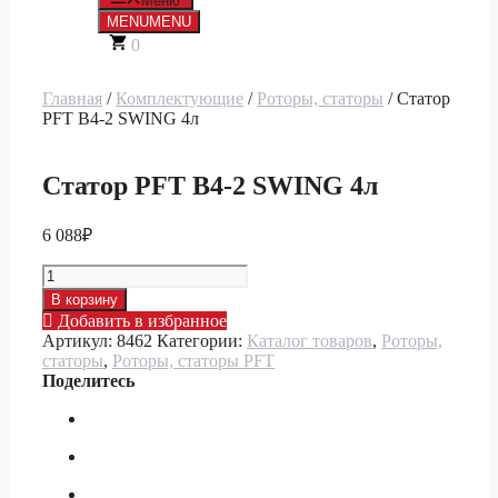
Меню
MENU
MENU
0
Главная
/
Комплектующие
/
Роторы, статоры
/ Статор
PFT В4-2 SWING 4л
Статор PFT В4-2 SWING 4л
6 088
₽
Количество
товара
В корзину
Статор
Добавить в избранное
PFT
Артикул:
8462
Категории:
Каталог товаров
,
Роторы,
В4-
статоры
,
Роторы, статоры PFT
2
Поделитесь
SWING
4л