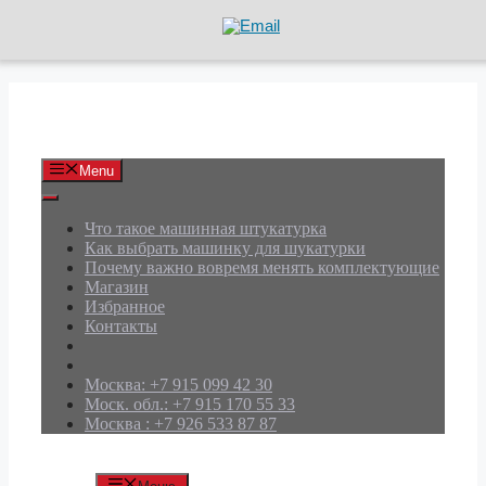
Перейти
к
содержимому
АРД Групп
Menu
Что такое машинная штукатурка
Как выбрать машинку для шукатурки
Почему важно вовремя менять комплектующие
Магазин
Избранное
Контакты
Москва: +7 915 099 42 30
Моск. обл.: +7 915 170 55 33
Москва : +7 926 533 87 87