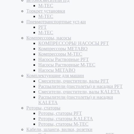
Бетоносмесители п/д
M-TEC
Торкрет установки
M-TEC
Пневмотранспортные уст-ки
PFT
M-TEC
Компрессоры, насосы
КОМПРЕССОРЫ/ НАСОСЫ PFT
Компрессоры METABO
Компрессоры M-TEC
Насосы Растворные PFT
Насосы Растворные M-TEC
Насосы METABO
Комплектующие для машин
Смесители, очистители, валы PFT
Распылители (пистолеты) и насадки PFT
Смесители, очистители, валы KALETA
Распылители (пистолеты) и насадки
KALETA
Роторы, статоры
Роторы, статоры PFT
Роторы, статоры KALETA
Роторы, статоры M-TEC
Кабели, шланги, вилки, розетки