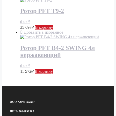
Ротор PFT Т9-2
0
из 5
35 097
₽
В корзину
Добавить в избранное
Ротор PFT В4-2 SWING 4л
нержавеющий
0
из 5
11 572
₽
В корзину
ООО “АРД Групп"
ИНН: 5024198503