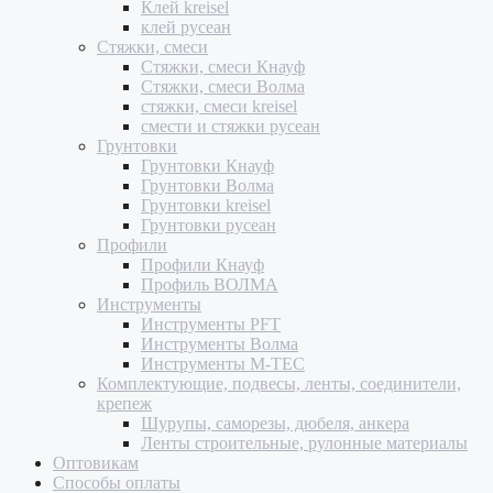
Клей kreisel
клей русеан
Стяжки, смеси
Стяжки, смеси Кнауф
Стяжки, смеси Волма
стяжки, смеси kreisel
смести и стяжки русеан
Грунтовки
Грунтовки Кнауф
Грунтовки Волма
Грунтовки kreisel
Грунтовки русеан
Профили
Профили Кнауф
Профиль ВОЛМА
Инструменты
Инструменты PFT
Инструменты Волма
Инструменты M-TEC
Комплектующие, подвесы, ленты, соединители,
крепеж
Шурупы, саморезы, дюбеля, анкера
Ленты строительные, рулонные материалы
Оптовикам
Способы оплаты