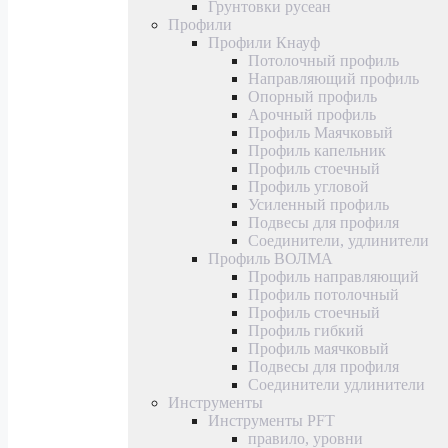
Грунтовки русеан
Профили
Профили Кнауф
Потолочный профиль
Направляющий профиль
Опорный профиль
Арочный профиль
Профиль Маячковый
Профиль капельник
Профиль стоечный
Профиль угловой
Усиленный профиль
Подвесы для профиля
Соединители, удлинители
Профиль ВОЛМА
Профиль направляющий
Профиль потолочный
Профиль стоечный
Профиль гибкий
Профиль маячковый
Подвесы для профиля
Соединители удлинители
Инструменты
Инструменты PFT
правило, уровни