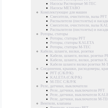
Насосы Растворные M-TEC
Насосы METABO
Комплектующие для машин
Смесители, очистители, валы PFT
Распылители (пистолеты) и насад
Смесители, очистители, валы K
Распылители (пистолеты) и наса
Роторы, статоры
Роторы, статоры PFT
Роторы, статоры KALETA
Роторы, статоры M-TEC
Кабели, шланги, вилки, розетки
Кабели, шланги, вилки, розетки P
Кабели, шланги, вилки, розетки
Кабели шланги вилки розетки M-
Соединения, крышки, расходомеры, кр
PFT (С/К/Р/К)
KALETA (С/К/Р/К)
M-TEC С/К/Р/К
Реле, датчики, выключатели
Реле, датчики, выключатели PFT
Реле, датчики, выключатели KAL
Реле, датчики, выключатели M-T
Вентили, клапаны
Вентили, клапаны PFT