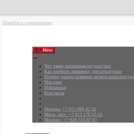
Перейти к содержимому
АРД Групп
Menu
Что такое машинная штукатурка
Как выбрать машинку для шукатурки
Почему важно вовремя менять комплекту
Магазин
Избранное
Контакты
Москва: +7 915 099 42 30
Моск. обл.: +7 915 170 55 33
Москва : +7 926 533 87 87