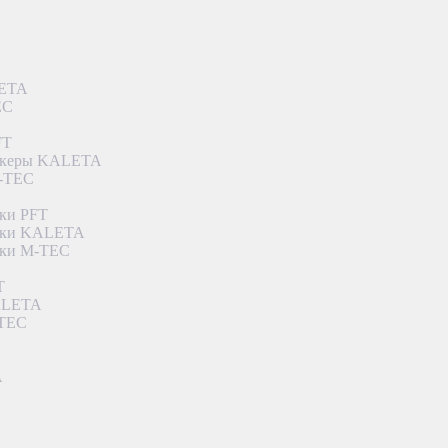
LETA
EC
FT
ункеры KALETA
M-TEC
ки PFT
етки KALETA
тки M-TEC
T
KALETA
-TEC
A