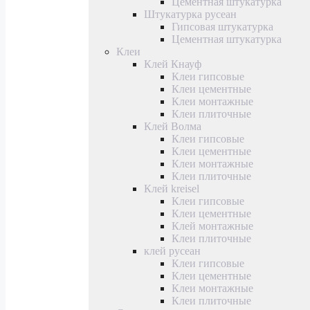
Цементная штукатурка
Штукатурка русеан
Гипсовая штукатурка
Цементная штукатурка
Клеи
Клей Кнауф
Клеи гипсовые
Клеи цементные
Клеи монтажные
Клеи плиточные
Клей Волма
Клеи гипсовые
Клеи цементные
Клеи монтажные
Клеи плиточные
Клей kreisel
Клеи гипсовые
Клеи цементные
Клей монтажные
Клеи плиточные
клей русеан
Клеи гипсовые
Клеи цементные
Клеи монтажные
Клеи плиточные