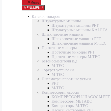
Меню
MENU
MENU
Каталог товаров
Штукатурные машины
Штукатурные машины PFT
Штукатурные машины KALETA
Шпаклевочные машины
Шпаклевочные машины PFT
Шпаклевочные машины M-TEC
Проточные миксеры
Проточные миксеры PFT
Проточные миксеры M-TEC
Бетоносмесители п/д
M-TEC
Торкрет установки
M-TEC
Пневмотранспортные уст-ки
PFT
M-TEC
Компрессоры, насосы
КОМПРЕССОРЫ/ НАСОСЫ PFT
Компрессоры METABO
Компрессоры M-TEC
Насосы Растворные PFT