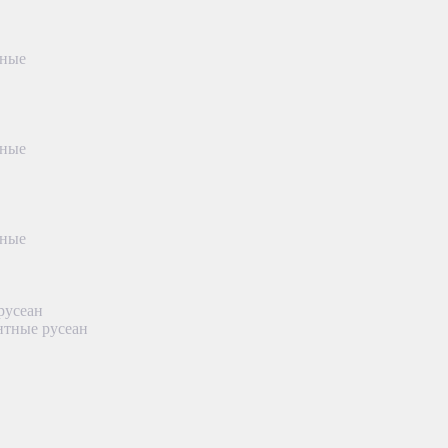
тные
тные
тные
русеан
нтные русеан