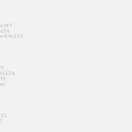
ки PFT
ALETA
дки KALETA
FT
 KALETA
TEC
аны
ETA
EC