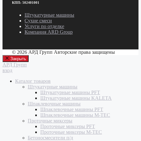
КПП: 502401001
Штукатурные машины
Сухие смеси
Услуги по отделке
Компания ARD Group
© 2026 АРД Групп Авторские права защищены
Закрыть
АРД Групп
вход
Каталог товаров
Штукатурные машины
Штукатурные машины PFT
Штукатурные машины KALETA
Шпаклевочные машины
Шпаклевочные машины PFT
Шпаклевочные машины M-TEC
Проточные миксеры
Проточные миксеры PFT
Проточные миксеры M-TEC
Бетоносмесители п/д