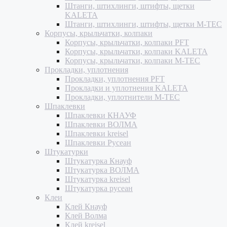
Штанги, штихлинги, штифты, щетки
KALETA
Штанги, штихлинги, штифты, щетки M-TEC
Корпусы, крыльчатки, колпаки
Корпусы, крыльчатки, колпаки PFT
Корпусы, крыльчатки, колпаки KALETA
Корпусы, крыльчатки, колпаки M-TEC
Прокладки, уплотнения
Прокладки, уплотнения PFT
Прокладки и уплотнения KALETA
Прокладки, уплотнители M-TEC
Шпаклевки
Шпаклевки КНАУФ
Шпаклевки ВОЛМА
Шпаклевки kreisel
Шпаклевки Русеан
Штукатурки
Штукатурка Кнауф
Штукатурка ВОЛМА
Штукатурка kreisel
Штукатурка русеан
Клеи
Клей Кнауф
Клей Волма
Клей kreisel