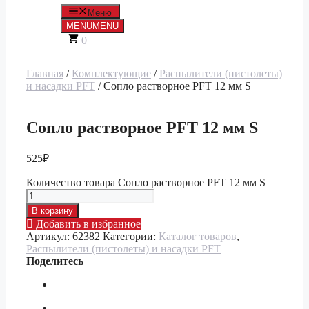
Меню
MENU
MENU
0
Главная
/
Комплектующие
/
Распылители (пистолеты)
и насадки PFT
/ Сопло растворное PFT 12 мм S
Сопло растворное PFT 12 мм S
525
₽
Количество товара Сопло растворное PFT 12 мм S
В корзину
Добавить в избранное
Артикул:
62382
Категории:
Каталог товаров
,
Распылители (пистолеты) и насадки PFT
Поделитесь