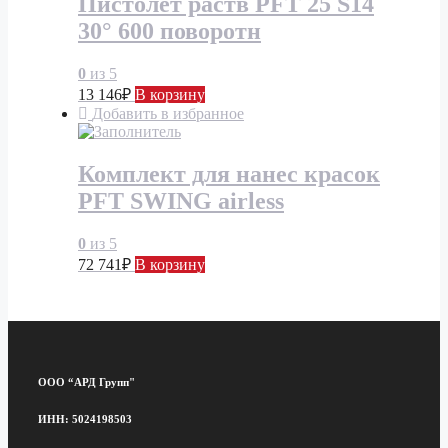
Пистолет раств PFT 25 S14
30° 600 поворотн
0
из 5
13 146
₽
В корзину
Добавить в избранное
Комплект для нанес красок
PFT SWING airless
0
из 5
72 741
₽
В корзину
ООО “АРД Групп"
ИНН: 5024198503