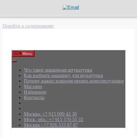
Перейти к содержимому
АРД Групп
Menu
Что такое машинная штукатурка
Как выбрать машинку для шукатурки
Почему важно вовремя менять комплектующие
Магазин
Избранное
Контакты
Москва: +7 915 099 42 30
Моск. обл.: +7 915 170 55 33
Москва : +7 926 533 87 87