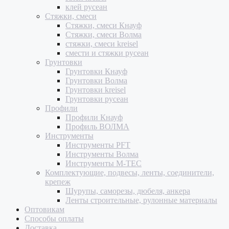
клей русеан
Стяжки, смеси
Стяжки, смеси Кнауф
Стяжки, смеси Волма
стяжки, смеси kreisel
смести и стяжки русеан
Грунтовки
Грунтовки Кнауф
Грунтовки Волма
Грунтовки kreisel
Грунтовки русеан
Профили
Профили Кнауф
Профиль ВОЛМА
Инструменты
Инструменты PFT
Инструменты Волма
Инструменты M-TEC
Комплектующие, подвесы, ленты, соединители,
крепеж
Шурупы, саморезы, дюбеля, анкера
Ленты строительные, рулонные материалы
Оптовикам
Способы оплаты
Доставка