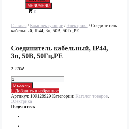
Меню
MENU
MENU
0
Главная
/
Комплектующие
/
Электрика
/ Соединитель
кабельный, IP44, 3п, 50В, 50Гц,PE
Соединитель кабельный, IP44,
3п, 50В, 50Гц,PE
2 270
₽
Количество
товара
В корзину
Соединитель
Добавить в избранное
кабельный,
Артикул:
109128929
Категории:
Каталог товаров
,
IP44,
Электрика
3п,
Поделитесь
50В,
50Гц,PE