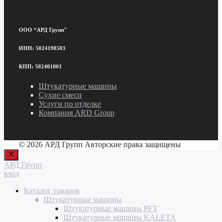
ООО “АРД Групп"
ИНН: 5024198503
КПП: 502401001
Штукатурные машины
Сухие смеси
Услуги по отделке
Компания ARD Group
© 2026 АРД Групп Авторские права защищены
Закрыть
АРД Групп
вход
Каталог товаров
Штукатурные машины
Штукатурные машины PFT
Штукатурные машины KALETA