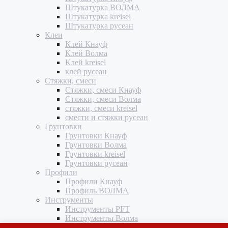
Штукатурка ВОЛМА
Штукатурка kreisel
Штукатурка русеан
Клеи
Клей Кнауф
Клей Волма
Клей kreisel
клей русеан
Стяжки, смеси
Стяжки, смеси Кнауф
Стяжки, смеси Волма
стяжки, смеси kreisel
смести и стяжки русеан
Грунтовки
Грунтовки Кнауф
Грунтовки Волма
Грунтовки kreisel
Грунтовки русеан
Профили
Профили Кнауф
Профиль ВОЛМА
Инструменты
Инструменты PFT
Инструменты Волма
Инструменты M-TEC