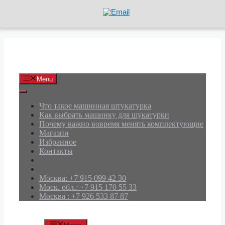
Перейти
к
содержимому
АРД Групп
Menu
Что такое машинная штукатурка
Как выбрать машинку для шукатурки
Почему важно вовремя менять комплектующие
Магазин
Избранное
Контакты
Москва: +7 915 099 42 30
Моск. обл.: +7 915 170 55 33
Москва : +7 926 533 87 87