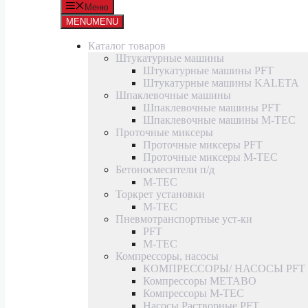
Меню
MENU
MENU
Каталог товаров
Штукатурные машины
Штукатурные машины PFT
Штукатурные машины KALETA
Шпаклевочные машины
Шпаклевочные машины PFT
Шпаклевочные машины M-TEC
Проточные миксеры
Проточные миксеры PFT
Проточные миксеры M-TEC
Бетоносмесители п/д
M-TEC
Торкрет установки
M-TEC
Пневмотранспортные уст-ки
PFT
M-TEC
Компрессоры, насосы
КОМПРЕССОРЫ/ НАСОСЫ PFT
Компрессоры METABO
Компрессоры M-TEC
Насосы Растворные PFT