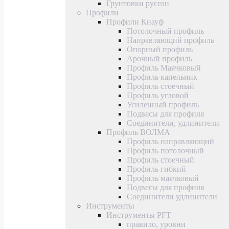
Грунтовки русеан
Профили
Профили Кнауф
Потолочный профиль
Направляющий профиль
Опорный профиль
Арочный профиль
Профиль Маячковый
Профиль капельник
Профиль стоечный
Профиль угловой
Усиленный профиль
Подвесы для профиля
Соединители, удлинители
Профиль ВОЛМА
Профиль направляющий
Профиль потолочный
Профиль стоечный
Профиль гибкий
Профиль маячковый
Подвесы для профиля
Соединители удлинители
Инструменты
Инструменты PFT
правило, уровни