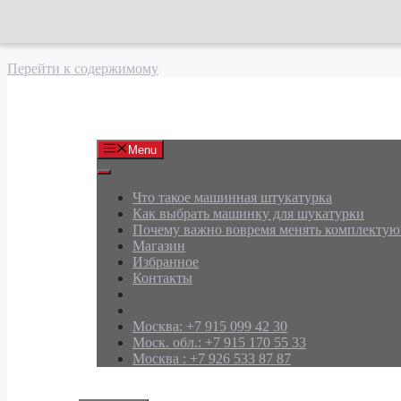
Перейти к содержимому
АРД Групп
Menu
Что такое машинная штукатурка
Как выбрать машинку для шукатурки
Почему важно вовремя менять комплекту
Магазин
Избранное
Контакты
Москва: +7 915 099 42 30
Моск. обл.: +7 915 170 55 33
Москва : +7 926 533 87 87