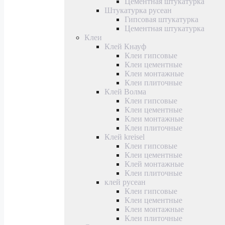
Цементная штукатурка
Штукатурка русеан
Гипсовая штукатурка
Цементная штукатурка
Клеи
Клей Кнауф
Клеи гипсовые
Клеи цементные
Клеи монтажные
Клеи плиточные
Клей Волма
Клеи гипсовые
Клеи цементные
Клеи монтажные
Клеи плиточные
Клей kreisel
Клеи гипсовые
Клеи цементные
Клей монтажные
Клеи плиточные
клей русеан
Клеи гипсовые
Клеи цементные
Клеи монтажные
Клеи плиточные