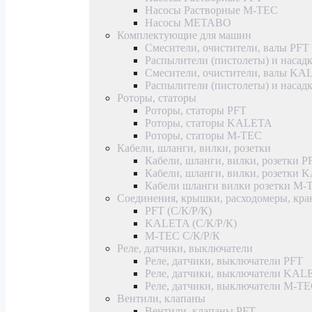
Насосы Растворные M-TEC
Насосы METABO
Комплектующие для машин
Смесители, очистители, валы PFT
Распылители (пистолеты) и насад
Смесители, очистители, валы K
Распылители (пистолеты) и наса
Роторы, статоры
Роторы, статоры PFT
Роторы, статоры KALETA
Роторы, статоры M-TEC
Кабели, шланги, вилки, розетки
Кабели, шланги, вилки, розетки P
Кабели, шланги, вилки, розетки
Кабели шланги вилки розетки M-
Соединения, крышки, расходомеры, кр
PFT (С/К/Р/К)
KALETA (С/К/Р/К)
M-TEC С/К/Р/К
Реле, датчики, выключатели
Реле, датчики, выключатели PFT
Реле, датчики, выключатели KAL
Реле, датчики, выключатели M-T
Вентили, клапаны
Вентили, клапаны PFT