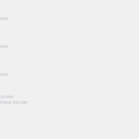
тные
тные
тные
русеан
нтные русеан