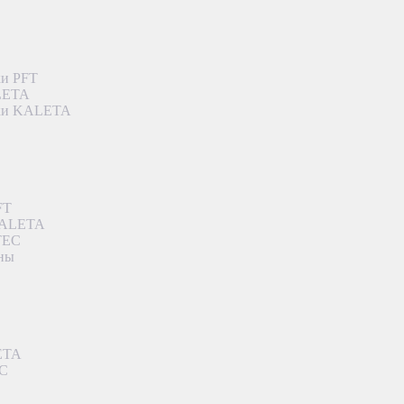
ки PFT
ALETA
дки KALETA
FT
 KALETA
TEC
аны
ETA
EC