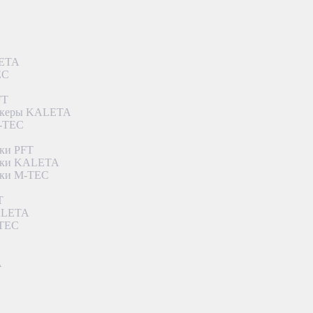
LETA
EC
FT
ункеры KALETA
M-TEC
ки PFT
етки KALETA
тки M-TEC
T
KALETA
-TEC
A