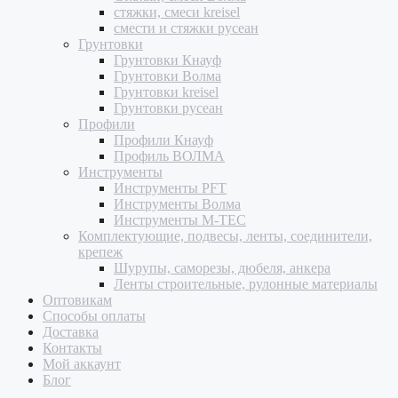
стяжки, смеси kreisel
смести и стяжки русеан
Грунтовки
Грунтовки Кнауф
Грунтовки Волма
Грунтовки kreisel
Грунтовки русеан
Профили
Профили Кнауф
Профиль ВОЛМА
Инструменты
Инструменты PFT
Инструменты Волма
Инструменты M-TEC
Комплектующие, подвесы, ленты, соединители,
крепеж
Шурупы, саморезы, дюбеля, анкера
Ленты строительные, рулонные материалы
Оптовикам
Способы оплаты
Доставка
Контакты
Мой аккаунт
Блог