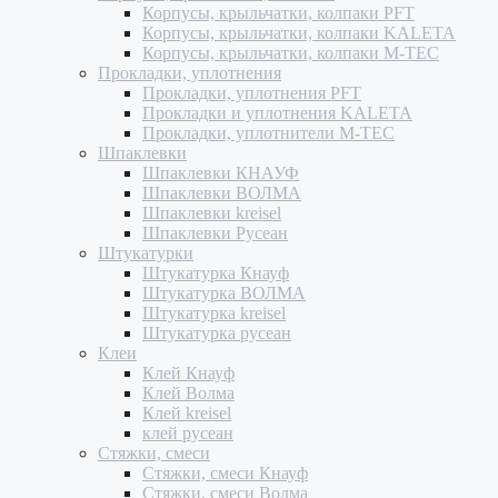
Корпусы, крыльчатки, колпаки PFT
Корпусы, крыльчатки, колпаки KALETA
Корпусы, крыльчатки, колпаки M-TEC
Прокладки, уплотнения
Прокладки, уплотнения PFT
Прокладки и уплотнения KALETA
Прокладки, уплотнители M-TEC
Шпаклевки
Шпаклевки КНАУФ
Шпаклевки ВОЛМА
Шпаклевки kreisel
Шпаклевки Русеан
Штукатурки
Штукатурка Кнауф
Штукатурка ВОЛМА
Штукатурка kreisel
Штукатурка русеан
Клеи
Клей Кнауф
Клей Волма
Клей kreisel
клей русеан
Стяжки, смеси
Стяжки, смеси Кнауф
Стяжки, смеси Волма