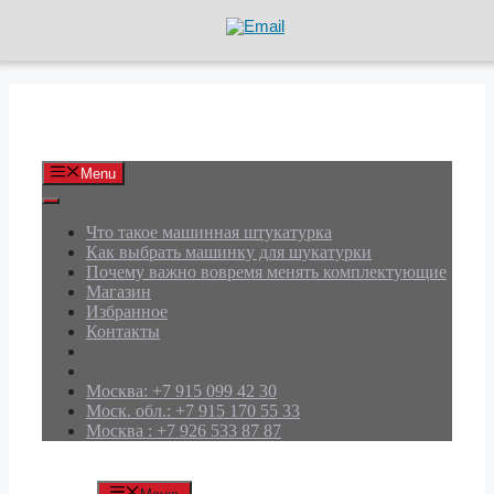
Перейти
к
содержимому
АРД Групп
Menu
Что такое машинная штукатурка
Как выбрать машинку для шукатурки
Почему важно вовремя менять комплектующие
Магазин
Избранное
Контакты
Москва: +7 915 099 42 30
Моск. обл.: +7 915 170 55 33
Москва : +7 926 533 87 87