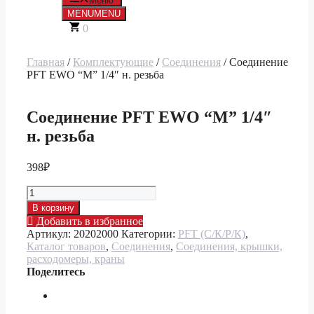
Меню
MENU
MENU
0
Главная
/
Комплектующие
/
Соединения
/ Соединение
PFT EWO “М” 1/4″ н. резьба
Соединение PFT EWO “М” 1/4″
н. резьба
398
₽
Количество
товара
В корзину
Соединение
Добавить в избранное
PFT
Артикул:
20202000
Категории:
PFT (С/К/Р/К)
,
EWO
Каталог товаров
,
Соединения
,
Соединения, крышки,
"М"
расходомеры, краны
1/4"
Поделитесь
н.
резьба