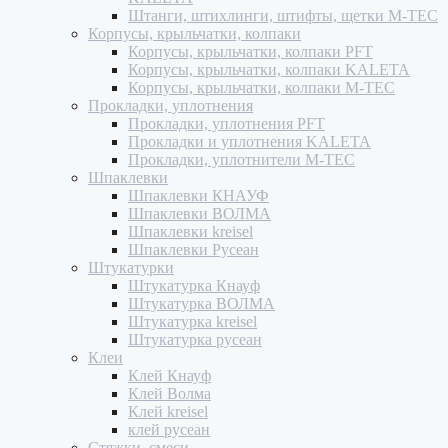
Штанги, штихлинги, штифты, щетки M-TEC
Корпусы, крыльчатки, колпаки
Корпусы, крыльчатки, колпаки PFT
Корпусы, крыльчатки, колпаки KALETA
Корпусы, крыльчатки, колпаки M-TEC
Прокладки, уплотнения
Прокладки, уплотнения PFT
Прокладки и уплотнения KALETA
Прокладки, уплотнители M-TEC
Шпаклевки
Шпаклевки КНАУФ
Шпаклевки ВОЛМА
Шпаклевки kreisel
Шпаклевки Русеан
Штукатурки
Штукатурка Кнауф
Штукатурка ВОЛМА
Штукатурка kreisel
Штукатурка русеан
Клеи
Клей Кнауф
Клей Волма
Клей kreisel
клей русеан
Стяжки, смеси