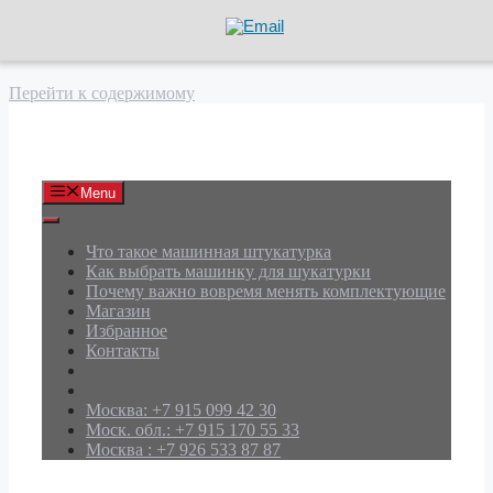
Перейти к содержимому
АРД Групп
Menu
Что такое машинная штукатурка
Как выбрать машинку для шукатурки
Почему важно вовремя менять комплектующие
Магазин
Избранное
Контакты
Москва: +7 915 099 42 30
Моск. обл.: +7 915 170 55 33
Москва : +7 926 533 87 87