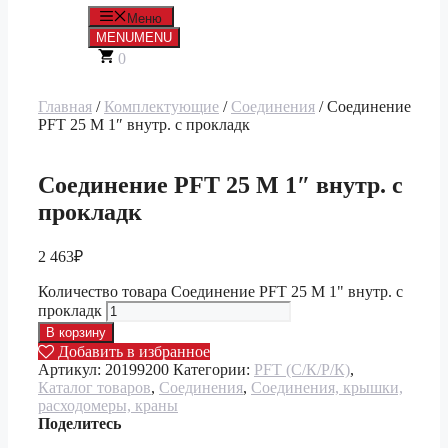
Меню
MENU
MENU
0
Главная
/
Комплектующие
/
Соединения
/ Соединение
PFT 25 М 1″ внутр. с прокладк
Соединение PFT 25 М 1″ внутр. с
прокладк
2 463
₽
Количество товара Соединение PFT 25 М 1" внутр. с
прокладк
В корзину
Добавить в избранное
Артикул:
20199200
Категории:
PFT (С/К/Р/К)
,
Каталог товаров
,
Соединения
,
Соединения, крышки,
расходомеры, краны
Поделитесь