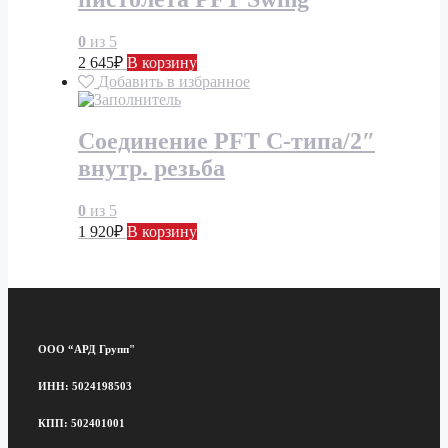
0
из 5
2 645
₽
В корзину
Добавить в избранное
Соединение PFT C-типа/2″
внутр. резьба
0
из 5
1 920
₽
В корзину
ООО “АРД Групп"
ИНН: 5024198503
КПП: 502401001