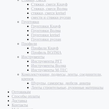
Стяжки, смеси Кнауф
Стяжки, смеси Волма
стяжки, смеси kreisel
смести и стяжки русеан
Грунтовки
Грунтовки Кнауф
Грунтовки Волма
Грунтовки kreisel
Грунтовки русеан
Профили
Профили Кнауф
Профиль ВОЛМА
Инструменты
Инструменты PFT
Инструменты Волма
Инструменты M-TEC
Комплектующие, подвесы, ленты, соединители,
крепеж
Шурупы, саморезы, дюбеля, анкера
Ленты строительные, рулонные материалы
Оптовикам
Способы оплаты
Доставка
Контакты