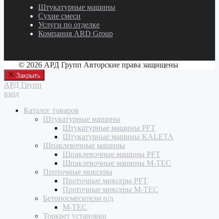
Штукатурные машины
Сухие смеси
Услуги по отделке
Компания ARD Group
© 2026 АРД Групп Авторские права защищены
Закрыть
АРД Групп
вход
Каталог товаров
Штукатурные машины
Штукатурные машины PFT
Штукатурные машины KALETA
Шпаклевочные машины
Шпаклевочные машины PFT
Шпаклевочные машины M-TEC
Проточные миксеры
Проточные миксеры PFT
Проточные миксеры M-TEC
Бетоносмесители п/д
M-TEC
Торкрет установки