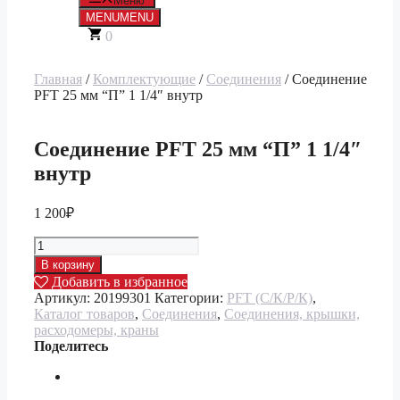
Меню
MENU
MENU
0
Главная
/
Комплектующие
/
Соединения
/ Соединение
PFT 25 мм “П” 1 1/4″ внутр
Соединение PFT 25 мм “П” 1 1/4″
внутр
1 200
₽
Количество
товара
В корзину
Соединение
Добавить в избранное
PFT
Артикул:
20199301
Категории:
PFT (С/К/Р/К)
,
25
Каталог товаров
,
Соединения
,
Соединения, крышки,
мм
расходомеры, краны
"П"
Поделитесь
1
1/4"
внутр