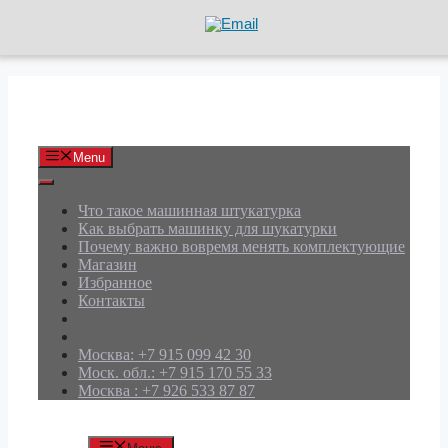
Перейти
к
содержимому
АРД Групп
Menu
Что такое машинная штукатурка
Как выбрать машинку для шукатурки
Почему важно вовремя менять комплектующие
Магазин
Избранное
Контакты
Москва: +7 915 099 42 30
Моск. обл.: +7 915 170 55 33
Москва : +7 926 533 87 87