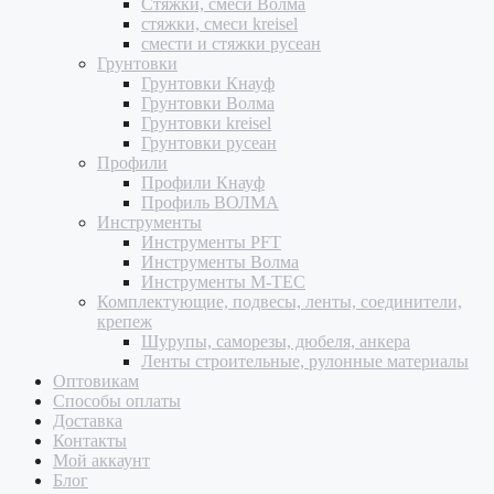
Стяжки, смеси Волма
стяжки, смеси kreisel
смести и стяжки русеан
Грунтовки
Грунтовки Кнауф
Грунтовки Волма
Грунтовки kreisel
Грунтовки русеан
Профили
Профили Кнауф
Профиль ВОЛМА
Инструменты
Инструменты PFT
Инструменты Волма
Инструменты M-TEC
Комплектующие, подвесы, ленты, соединители,
крепеж
Шурупы, саморезы, дюбеля, анкера
Ленты строительные, рулонные материалы
Оптовикам
Способы оплаты
Доставка
Контакты
Мой аккаунт
Блог