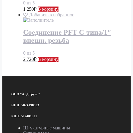
0
из 5
1 250
₽
В корзину
Добавить в избранное
Соединение PFT C-типа/1″
внешн. резьба
0
из 5
2 720
₽
В корзину
ООО “АРД Групп"
ИНН: 5024198503
КПП: 502401001
Штукатурные машины