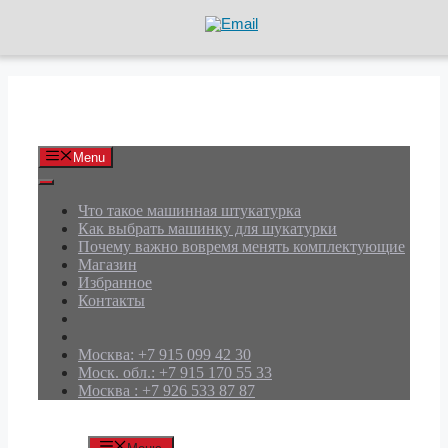
Перейти
к
содержимому
АРД Групп
Menu
Что такое машинная штукатурка
Как выбрать машинку для шукатурки
Почему важно вовремя менять комплектующие
Магазин
Избранное
Контакты
Москва: +7 915 099 42 30
Моск. обл.: +7 915 170 55 33
Москва : +7 926 533 87 87