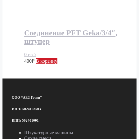
Соединение PFT Geka/3/4″,
штуцер
0
из 5
400
₽
В корзину
ООО “АРД Групп"
ИНН: 5024198503
КПП: 502401001
Штукатурные машины
Сухие смеси