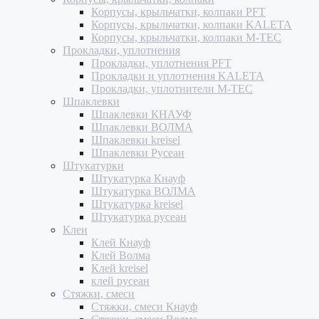
Корпусы, крыльчатки, колпаки PFT
Корпусы, крыльчатки, колпаки KALETA
Корпусы, крыльчатки, колпаки M-TEC
Прокладки, уплотнения
Прокладки, уплотнения PFT
Прокладки и уплотнения KALETA
Прокладки, уплотнители M-TEC
Шпаклевки
Шпаклевки КНАУФ
Шпаклевки ВОЛМА
Шпаклевки kreisel
Шпаклевки Русеан
Штукатурки
Штукатурка Кнауф
Штукатурка ВОЛМА
Штукатурка kreisel
Штукатурка русеан
Клеи
Клей Кнауф
Клей Волма
Клей kreisel
клей русеан
Стяжки, смеси
Стяжки, смеси Кнауф