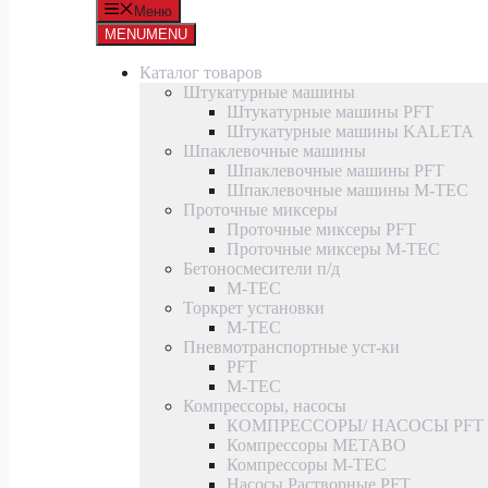
Меню
MENU
MENU
Каталог товаров
Штукатурные машины
Штукатурные машины PFT
Штукатурные машины KALETA
Шпаклевочные машины
Шпаклевочные машины PFT
Шпаклевочные машины M-TEC
Проточные миксеры
Проточные миксеры PFT
Проточные миксеры M-TEC
Бетоносмесители п/д
M-TEC
Торкрет установки
M-TEC
Пневмотранспортные уст-ки
PFT
M-TEC
Компрессоры, насосы
КОМПРЕССОРЫ/ НАСОСЫ PFT
Компрессоры METABO
Компрессоры M-TEC
Насосы Растворные PFT