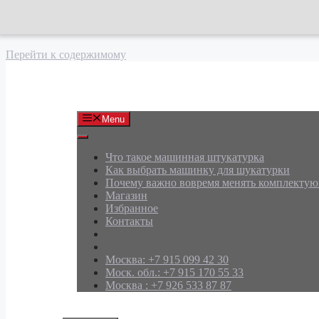
Перейти к содержимому
АРД Групп
Menu
Что такое машинная штукатурка
Как выбрать машинку для шукатурки
Почему важно вовремя менять комплекту
Магазин
Избранное
Контакты
Москва: +7 915 099 42 30
Моск. обл.: +7 915 170 55 33
Москва : +7 926 533 87 87