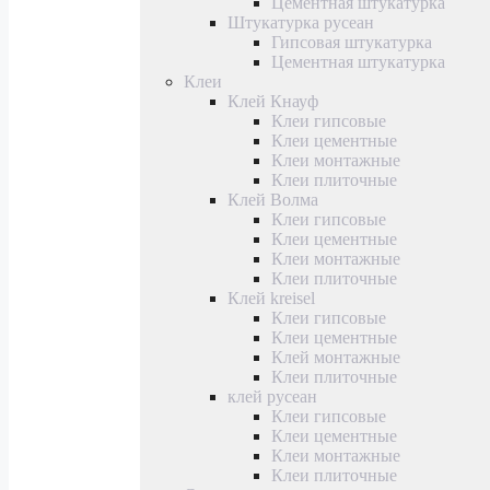
Цементная штукатурка
Штукатурка русеан
Гипсовая штукатурка
Цементная штукатурка
Клеи
Клей Кнауф
Клеи гипсовые
Клеи цементные
Клеи монтажные
Клеи плиточные
Клей Волма
Клеи гипсовые
Клеи цементные
Клеи монтажные
Клеи плиточные
Клей kreisel
Клеи гипсовые
Клеи цементные
Клей монтажные
Клеи плиточные
клей русеан
Клеи гипсовые
Клеи цементные
Клеи монтажные
Клеи плиточные