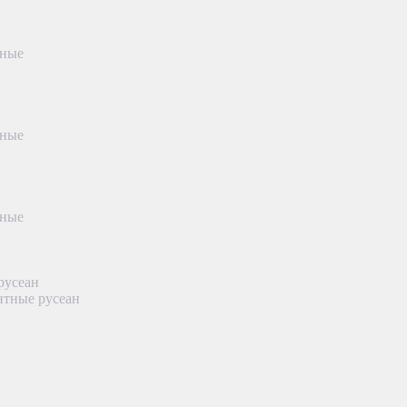
тные
тные
тные
русеан
нтные русеан