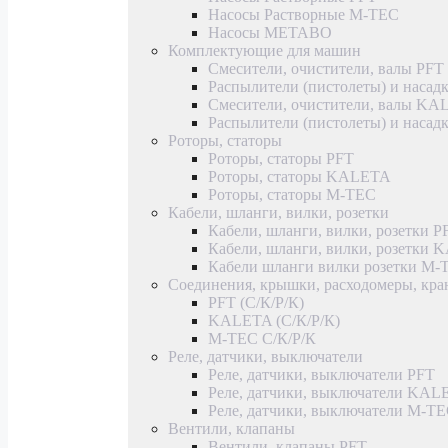
Насосы Растворные M-TEC
Насосы METABO
Комплектующие для машин
Смесители, очистители, валы PFT
Распылители (пистолеты) и насад
Смесители, очистители, валы K
Распылители (пистолеты) и наса
Роторы, статоры
Роторы, статоры PFT
Роторы, статоры KALETA
Роторы, статоры M-TEC
Кабели, шланги, вилки, розетки
Кабели, шланги, вилки, розетки P
Кабели, шланги, вилки, розетки
Кабели шланги вилки розетки M-
Соединения, крышки, расходомеры, кр
PFT (С/К/Р/К)
KALETA (С/К/Р/К)
M-TEC С/К/Р/К
Реле, датчики, выключатели
Реле, датчики, выключатели PFT
Реле, датчики, выключатели KAL
Реле, датчики, выключатели M-T
Вентили, клапаны
Вентили, клапаны PFT