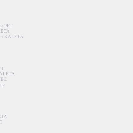
ки PFT
ALETA
дки KALETA
FT
 KALETA
TEC
аны
ETA
EC