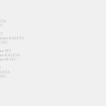
LETA
EC
FT
ункеры KALETA
M-TEC
ки PFT
етки KALETA
тки M-TEC
T
KALETA
-TEC
A