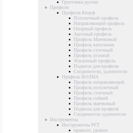
Грунтовки русеан
Профили
Профили Кнауф
Потолочный профиль
Направляющий профиль
Опорный профиль
Арочный профиль
Профиль Маячковый
Профиль капельник
Профиль стоечный
Профиль угловой
Усиленный профиль
Подвесы для профиля
Соединители, удлинители
Профиль ВОЛМА
Профиль направляющий
Профиль потолочный
Профиль стоечный
Профиль гибкий
Профиль маячковый
Подвесы для профиля
Соединители удлинители
Инструменты
Инструменты PFT
правило, уровни