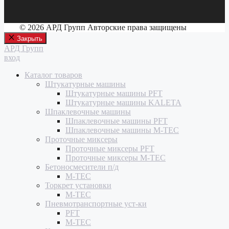
© 2026 АРД Групп Авторские права защищены
Закрыть
АРД Групп
вход
Каталог товаров
Штукатурные машины
Штукатурные машины PFT
Штукатурные машины KALETA
Шпаклевочные машины
Шпаклевочные машины PFT
Шпаклевочные машины M-TEC
Проточные миксеры
Проточные миксеры PFT
Проточные миксеры M-TEC
Бетоносмесители п/д
M-TEC
Торкрет установки
M-TEC
Пневмотранспортные уст-ки
PFT
M-TEC