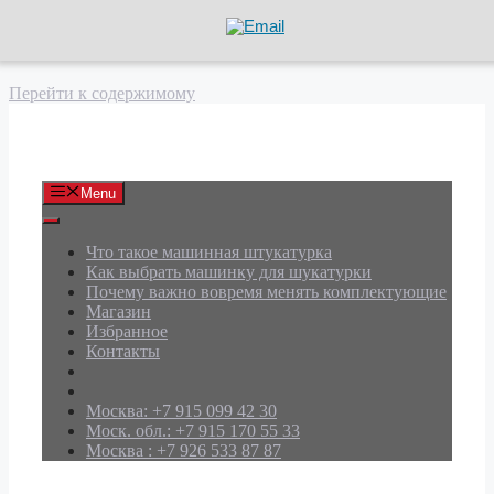
Перейти к содержимому
АРД Групп
Menu
Что такое машинная штукатурка
Как выбрать машинку для шукатурки
Почему важно вовремя менять комплектующие
Магазин
Избранное
Контакты
Москва: +7 915 099 42 30
Моск. обл.: +7 915 170 55 33
Москва : +7 926 533 87 87