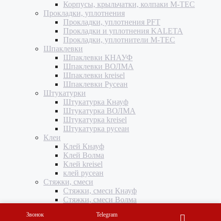
Корпусы, крыльчатки, колпаки M-TEC
Прокладки, уплотнения
Прокладки, уплотнения PFT
Прокладки и уплотнения KALETA
Прокладки, уплотнители M-TEC
Шпаклевки
Шпаклевки КНАУФ
Шпаклевки ВОЛМА
Шпаклевки kreisel
Шпаклевки Русеан
Штукатурки
Штукатурка Кнауф
Штукатурка ВОЛМА
Штукатурка kreisel
Штукатурка русеан
Клеи
Клей Кнауф
Клей Волма
Клей kreisel
клей русеан
Стяжки, смеси
Стяжки, смеси Кнауф
Стяжки, смеси Волма
стяжки, смеси kreisel
Звонок
Telegram
смести и стяжки русеан