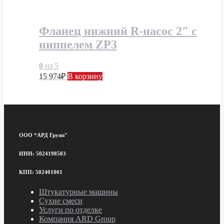
Фланец нижний R-насос 2″ с
ниппелем ZP3
0
из 5
15 974
₽
В корзину
ООО “АРД Групп"
ИНН: 5024198503
КПП: 502401001
Штукатурные машины
Сухие смеси
Услуги по отделке
Компания ARD Group