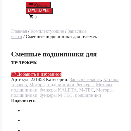
Меню
MENU
MENU
0
Главная
/
Комплектующие
/
Запасные
части
/ Сменные подшипники для тележек
Сменные подшипники для
тележек
Добавить в избранное
Артикул:
231458
Категорий:
Запасные части
,
Каталог
товаров
,
Моторы, подшипники, бункеры
,
Моторы,
подшипники, бункеры KALETA, M-TEC
,
Моторы,
подшипники, бункеры M-TEC
,
подшипники
Поделитесь