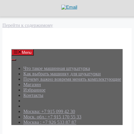
Перейти к содержимому
АРД Групп
Menu
Что такое машинная штукатурка
Как выбрать машинку для шукатурки
Почему важно вовремя менять комплектующие
Магазин
Избранное
Контакты
Москва: +7 915 099 42 30
Моск. обл.: +7 915 170 55 33
Москва : +7 926 533 87 87