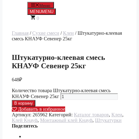
Меню
MENU
MENU
0
Главная
/
Сухие смеси
/
Клеи
/ Штукатурно-клеевая
смесь КНАУФ Севенер 25кг
Штукатурно-клеевая смесь
КНАУФ Севенер 25кг
648
₽
Количество товара Штукатурно-клеевая смесь
КНАУФ Севенер 25кг
В корзину
Добавить в избранное
Артикул:
265962
Категорий:
Каталог товаров
,
Клеи
,
Клей Кнауф
,
Монтажный клей Кнауф
,
Штукатурки
Поделитесь