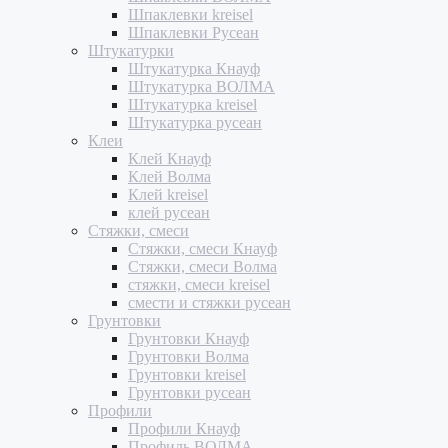
Шпаклевки kreisel
Шпаклевки Русеан
Штукатурки
Штукатурка Кнауф
Штукатурка ВОЛМА
Штукатурка kreisel
Штукатурка русеан
Клеи
Клей Кнауф
Клей Волма
Клей kreisel
клей русеан
Стяжки, смеси
Стяжки, смеси Кнауф
Стяжки, смеси Волма
стяжки, смеси kreisel
смести и стяжки русеан
Грунтовки
Грунтовки Кнауф
Грунтовки Волма
Грунтовки kreisel
Грунтовки русеан
Профили
Профили Кнауф
Профиль ВОЛМА