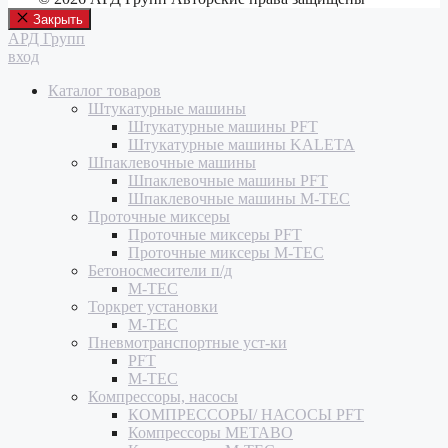
Закрыть
АРД Групп
вход
Каталог товаров
Штукатурные машины
Штукатурные машины PFT
Штукатурные машины KALETA
Шпаклевочные машины
Шпаклевочные машины PFT
Шпаклевочные машины M-TEC
Проточные миксеры
Проточные миксеры PFT
Проточные миксеры M-TEC
Бетоносмесители п/д
M-TEC
Торкрет установки
M-TEC
Пневмотранспортные уст-ки
PFT
M-TEC
Компрессоры, насосы
КОМПРЕССОРЫ/ НАСОСЫ PFT
Компрессоры METABO