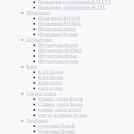
Прокладки и уплотнения KALETA
Прокладки, уплотнители M-TEC
Шпаклевки
Шпаклевки КНАУФ
Шпаклевки ВОЛМА
Шпаклевки kreisel
Шпаклевки Русеан
Штукатурки
Штукатурка Кнауф
Штукатурка ВОЛМА
Штукатурка kreisel
Штукатурка русеан
Клеи
Клей Кнауф
Клей Волма
Клей kreisel
клей русеан
Стяжки, смеси
Стяжки, смеси Кнауф
Стяжки, смеси Волма
стяжки, смеси kreisel
смести и стяжки русеан
Грунтовки
Грунтовки Кнауф
Грунтовки Волма