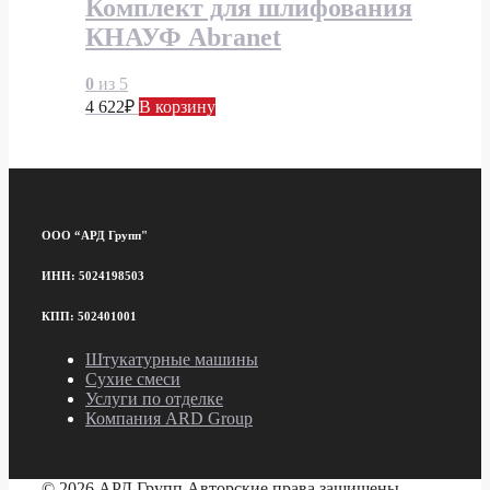
Комплект для шлифования
КНАУФ Abranet
0
из 5
4 622
₽
В корзину
ООО “АРД Групп"
ИНН: 5024198503
КПП: 502401001
Штукатурные машины
Сухие смеси
Услуги по отделке
Компания ARD Group
© 2026 АРД Групп Авторские права защищены