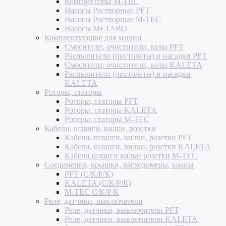
Компрессоры M-TEC
Насосы Растворные PFT
Насосы Растворные M-TEC
Насосы METABO
Комплектующие для машин
Смесители, очистители, валы PFT
Распылители (пистолеты) и насадки PFT
Смесители, очистители, валы KALETA
Распылители (пистолеты) и насадки
KALETA
Роторы, статоры
Роторы, статоры PFT
Роторы, статоры KALETA
Роторы, статоры M-TEC
Кабели, шланги, вилки, розетки
Кабели, шланги, вилки, розетки PFT
Кабели, шланги, вилки, розетки KALETA
Кабели шланги вилки розетки M-TEC
Соединения, крышки, расходомеры, краны
PFT (С/К/Р/К)
KALETA (С/К/Р/К)
M-TEC С/К/Р/К
Реле, датчики, выключатели
Реле, датчики, выключатели PFT
Реле, датчики, выключатели KALETA