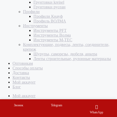
Грунтовки kreisel
Грунтовки русеан
Профили
Профили Кнауф
Профиль ВОЛМА
Инструменты
Инструменты PFT
Инструменты Волма
Инструменты M-TEC
Комплектующие, подвесы, ленты, соединители,
крепеж
Шурупы, саморезы, дюбеля, анкера
Ленты строительные, рулонные материалы
Оптовикам
Способы оплаты
Доставка
Контакты
Мой аккаунт
Блог
Мой аккаунт
Корзина
Звонок
Telegram
WhatsApp