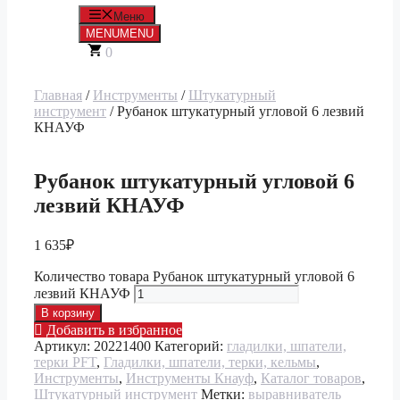
Меню
MENU
MENU
0
Главная
/
Инструменты
/
Штукатурный
инструмент
/ Рубанок штукатурный угловой 6 лезвий
КНАУФ
Рубанок штукатурный угловой 6
лезвий КНАУФ
1 635
₽
Количество товара Рубанок штукатурный угловой 6
лезвий КНАУФ
В корзину
Добавить в избранное
Артикул:
20221400
Категорий:
гладилки, шпатели,
терки PFT
,
Гладилки, шпатели, терки, кельмы
,
Инструменты
,
Инструменты Кнауф
,
Каталог товаров
,
Штукатурный инструмент
Метки:
выравниватель