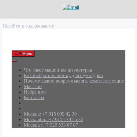
Перейти к содержимому
АРД Групп
Menu
Что такое машинная штукатурка
Как выбрать машинку для шукатурки
Почему важно вовремя менять комплектующие
Магазин
Избранное
Контакты
Москва: +7 915 099 42 30
Моск. обл.: +7 915 170 55 33
Москва : +7 926 533 87 87