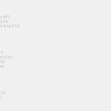
ки PFT
ALETA
дки KALETA
FT
 KALETA
TEC
аны
ETA
EC