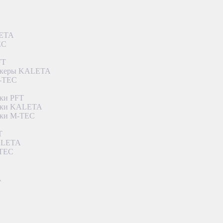
LETA
EC
FT
ункеры KALETA
M-TEC
ки PFT
етки KALETA
тки M-TEC
T
KALETA
-TEC
A