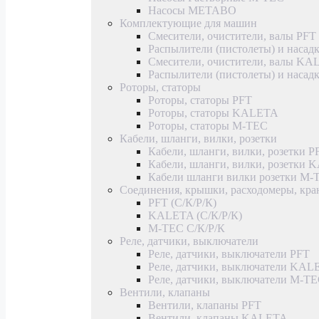
Насосы METABO
Комплектующие для машин
Смесители, очистители, валы PFT
Распылители (пистолеты) и насад
Смесители, очистители, валы K
Распылители (пистолеты) и наса
Роторы, статоры
Роторы, статоры PFT
Роторы, статоры KALETA
Роторы, статоры M-TEC
Кабели, шланги, вилки, розетки
Кабели, шланги, вилки, розетки P
Кабели, шланги, вилки, розетки
Кабели шланги вилки розетки M-
Соединения, крышки, расходомеры, кр
PFT (С/К/Р/К)
KALETA (С/К/Р/К)
M-TEC С/К/Р/К
Реле, датчики, выключатели
Реле, датчики, выключатели PFT
Реле, датчики, выключатели KAL
Реле, датчики, выключатели M-T
Вентили, клапаны
Вентили, клапаны PFT
Вентили, клапаны KALETA