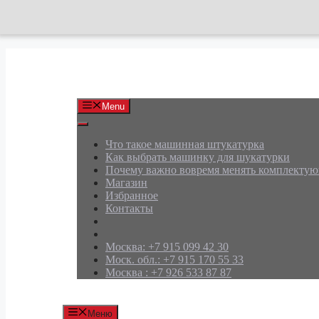
Перейти
к
содержимому
АРД Групп
Menu
Что такое машинная штукатурка
Как выбрать машинку для шукатурки
Почему важно вовремя менять комплекту
Магазин
Избранное
Контакты
Москва: +7 915 099 42 30
Моск. обл.: +7 915 170 55 33
Москва : +7 926 533 87 87
Меню