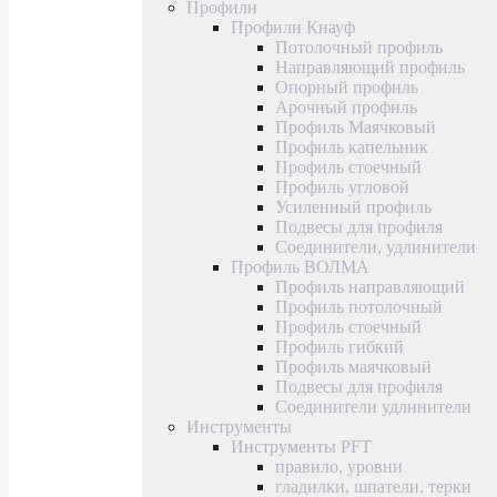
Профили
Профили Кнауф
Потолочный профиль
Направляющий профиль
Опорный профиль
Арочный профиль
Профиль Маячковый
Профиль капельник
Профиль стоечный
Профиль угловой
Усиленный профиль
Подвесы для профиля
Соединители, удлинители
Профиль ВОЛМА
Профиль направляющий
Профиль потолочный
Профиль стоечный
Профиль гибкий
Профиль маячковый
Подвесы для профиля
Соединители удлинители
Инструменты
Инструменты PFT
правило, уровни
гладилки, шпатели, терки