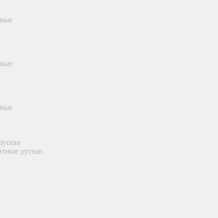
тные
тные
тные
русеан
нтные русеан