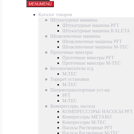
MENU
MENU
Каталог товаров
Штукатурные машины
Штукатурные машины PFT
Штукатурные машины KALETA
Шпаклевочные машины
Шпаклевочные машины PFT
Шпаклевочные машины M-TEC
Проточные миксеры
Проточные миксеры PFT
Проточные миксеры M-TEC
Бетоносмесители п/д
M-TEC
Торкрет установки
M-TEC
Пневмотранспортные уст-ки
PFT
M-TEC
Компрессоры, насосы
КОМПРЕССОРЫ/ НАСОСЫ PFT
Компрессоры METABO
Компрессоры M-TEC
Насосы Растворные PFT
Насосы Растворные M-TEC