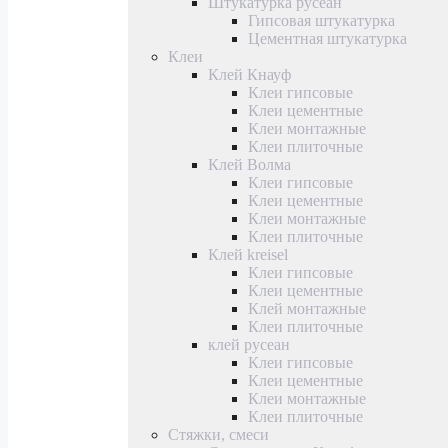
Штукатурка русеан
Гипсовая штукатурка
Цементная штукатурка
Клеи
Клей Кнауф
Клеи гипсовые
Клеи цементные
Клеи монтажные
Клеи плиточные
Клей Волма
Клеи гипсовые
Клеи цементные
Клеи монтажные
Клеи плиточные
Клей kreisel
Клеи гипсовые
Клеи цементные
Клей монтажные
Клеи плиточные
клей русеан
Клеи гипсовые
Клеи цементные
Клеи монтажные
Клеи плиточные
Стяжки, смеси