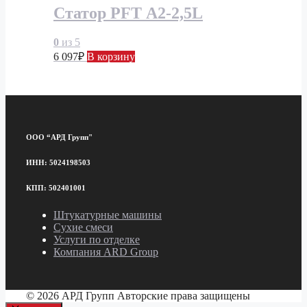
Статор PFT А2-2,5L
0
из 5
6 097
₽
В корзину
ООО “АРД Групп"
ИНН: 5024198503
КПП: 502401001
Штукатурные машины
Сухие смеси
Услуги по отделке
Компания ARD Group
© 2026 АРД Групп Авторские права защищены