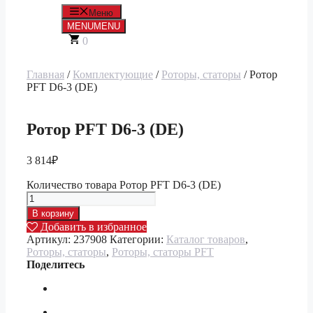
Меню
MENU
MENU
0
Главная
/
Комплектующие
/
Роторы, статоры
/ Ротор
PFT D6-3 (DE)
Ротор PFT D6-3 (DE)
3 814
₽
Количество товара Ротор PFT D6-3 (DE)
В корзину
Добавить в избранное
Артикул:
237908
Категории:
Каталог товаров
,
Роторы, статоры
,
Роторы, статоры PFT
Поделитесь