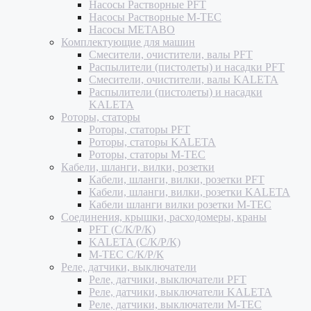
Насосы Растворные PFT
Насосы Растворные M-TEC
Насосы METABO
Комплектующие для машин
Смесители, очистители, валы PFT
Распылители (пистолеты) и насадки PFT
Смесители, очистители, валы KALETA
Распылители (пистолеты) и насадки
KALETA
Роторы, статоры
Роторы, статоры PFT
Роторы, статоры KALETA
Роторы, статоры M-TEC
Кабели, шланги, вилки, розетки
Кабели, шланги, вилки, розетки PFT
Кабели, шланги, вилки, розетки KALETA
Кабели шланги вилки розетки M-TEC
Соединения, крышки, расходомеры, краны
PFT (С/К/Р/К)
KALETA (С/К/Р/К)
M-TEC С/К/Р/К
Реле, датчики, выключатели
Реле, датчики, выключатели PFT
Реле, датчики, выключатели KALETA
Реле, датчики, выключатели M-TEC