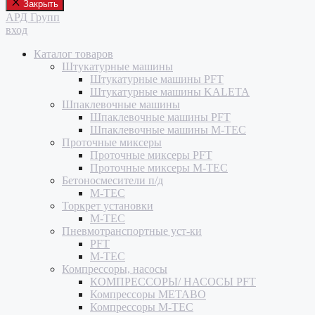
Закрыть
АРД Групп
вход
Каталог товаров
Штукатурные машины
Штукатурные машины PFT
Штукатурные машины KALETA
Шпаклевочные машины
Шпаклевочные машины PFT
Шпаклевочные машины M-TEC
Проточные миксеры
Проточные миксеры PFT
Проточные миксеры M-TEC
Бетоносмесители п/д
M-TEC
Торкрет установки
M-TEC
Пневмотранспортные уст-ки
PFT
M-TEC
Компрессоры, насосы
КОМПРЕССОРЫ/ НАСОСЫ PFT
Компрессоры METABO
Компрессоры M-TEC