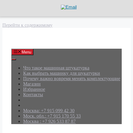
Перейти к содержимому
АРД Групп
Menu
Что такое машинная штукатурка
Как выбрать машинку для шукатурки
Почему важно вовремя менять комплектующие
Магазин
Избранное
Контакты
Москва: +7 915 099 42 30
Моск. обл.: +7 915 170 55 33
Москва : +7 926 533 87 87