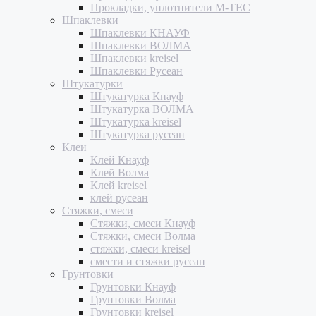
Прокладки, уплотнители M-TEC
Шпаклевки
Шпаклевки КНАУФ
Шпаклевки ВОЛМА
Шпаклевки kreisel
Шпаклевки Русеан
Штукатурки
Штукатурка Кнауф
Штукатурка ВОЛМА
Штукатурка kreisel
Штукатурка русеан
Клеи
Клей Кнауф
Клей Волма
Клей kreisel
клей русеан
Стяжки, смеси
Стяжки, смеси Кнауф
Стяжки, смеси Волма
стяжки, смеси kreisel
смести и стяжки русеан
Грунтовки
Грунтовки Кнауф
Грунтовки Волма
Грунтовки kreisel