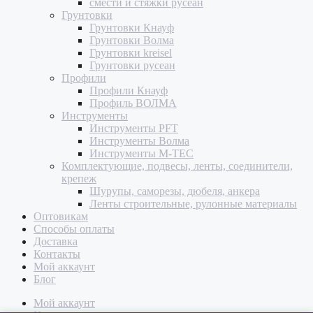
смести и стяжки русеан
Грунтовки
Грунтовки Кнауф
Грунтовки Волма
Грунтовки kreisel
Грунтовки русеан
Профили
Профили Кнауф
Профиль ВОЛМА
Инструменты
Инструменты PFT
Инструменты Волма
Инструменты M-TEC
Комплектующие, подвесы, ленты, соединители,
крепеж
Шурупы, саморезы, дюбеля, анкера
Ленты строительные, рулонные материалы
Оптовикам
Способы оплаты
Доставка
Контакты
Мой аккаунт
Блог
Мой аккаунт