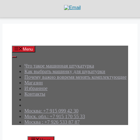
Перейти
к
содержимому
АРД Групп
Menu
Что такое машинная штукатурка
Как выбрать машинку для шукатурки
Почему важно вовремя менять комплектующие
Магазин
Избранное
Контакты
Москва: +7 915 099 42 30
Моск. обл.: +7 915 170 55 33
Москва : +7 926 533 87 87