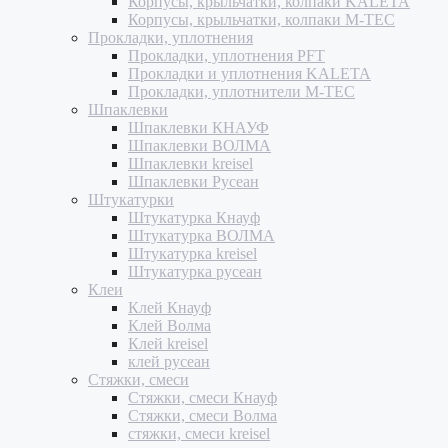
Корпусы, крыльчатки, колпаки KALETA
Корпусы, крыльчатки, колпаки M-TEC
Прокладки, уплотнения
Прокладки, уплотнения PFT
Прокладки и уплотнения KALETA
Прокладки, уплотнители M-TEC
Шпаклевки
Шпаклевки КНАУФ
Шпаклевки ВОЛМА
Шпаклевки kreisel
Шпаклевки Русеан
Штукатурки
Штукатурка Кнауф
Штукатурка ВОЛМА
Штукатурка kreisel
Штукатурка русеан
Клеи
Клей Кнауф
Клей Волма
Клей kreisel
клей русеан
Стяжки, смеси
Стяжки, смеси Кнауф
Стяжки, смеси Волма
стяжки, смеси kreisel