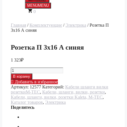
Меню
MENU
MENU
0
Главная
/
Комплектующие
/
Электрика
/ Розетка П
3х16 А синяя
Розетка П 3х16 А синяя
1 323
₽
Количество
товара
В корзину
Розетка
Добавить в избранное
П
Артикул:
12577
Категорий:
Кабели шланги вилки
3х16
розеткиM-TEC
,
Кабели, шланги, вилки, розетки
,
А
Кабели, шланги, вилки, розетки Kaleta, M-TEC
,
синяя
Каталог товаров
,
Электрика
Поделитесь