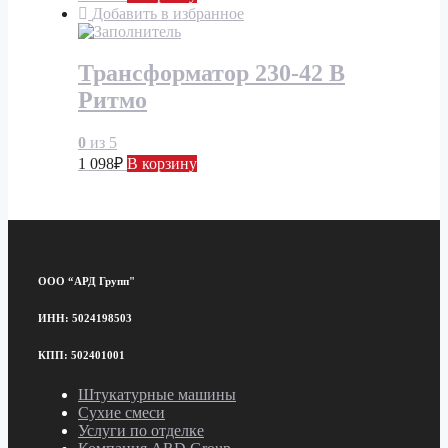
Добавить в избранное
Трансформатор 230-42 В
Ритмо
0
из 5
1 098
₽
В корзину
ООО “АРД Групп"
ИНН: 5024198503
КПП: 502401001
Штукатурные машины
Сухие смеси
Услуги по отделке