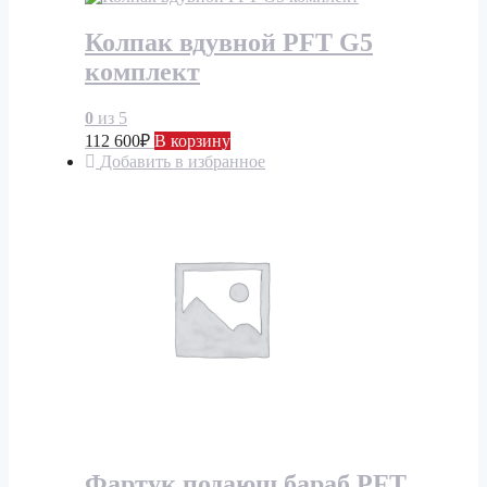
Колпак вдувной PFT G5
комплект
0
из 5
112 600
₽
В корзину
Добавить в избранное
Фартук подающ бараб PFT