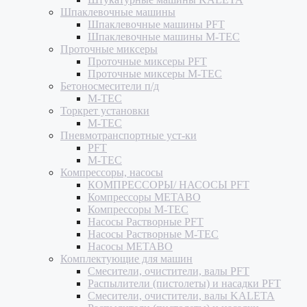
Шпаклевочные машины
Шпаклевочные машины PFT
Шпаклевочные машины M-TEC
Проточные миксеры
Проточные миксеры PFT
Проточные миксеры M-TEC
Бетоносмесители п/д
M-TEC
Торкрет установки
M-TEC
Пневмотранспортные уст-ки
PFT
M-TEC
Компрессоры, насосы
КОМПРЕССОРЫ/ НАСОСЫ PFT
Компрессоры METABO
Компрессоры M-TEC
Насосы Растворные PFT
Насосы Растворные M-TEC
Насосы METABO
Комплектующие для машин
Смесители, очистители, валы PFT
Распылители (пистолеты) и насадки PFT
Смесители, очистители, валы KALETA