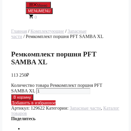
Меню
MENU
MENU
0
Главная
/
Комплектующие
/
Запасные
части
/ Ремкомплект поршня PFT SAMBA XL
Ремкомплект поршня PFT
SAMBA XL
113 250
₽
Количество товара Ремкомплект поршня PFT
SAMBA XL
В корзину
Добавить в избранное
Артикул:
129622
Категории:
Запасные части
,
Каталог
товаров
Поделитесь