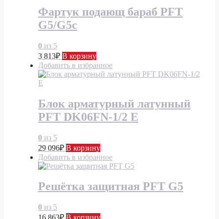
Фартук подающ бараб PFT
G5/G5c
0
из 5
3 813
₽
В корзину
Добавить в избранное
Блок арматурный латунный
PFT DK06FN-1/2 E
0
из 5
29 096
₽
В корзину
Добавить в избранное
Решётка защитная PFT G5
0
из 5
16 863
₽
В корзину