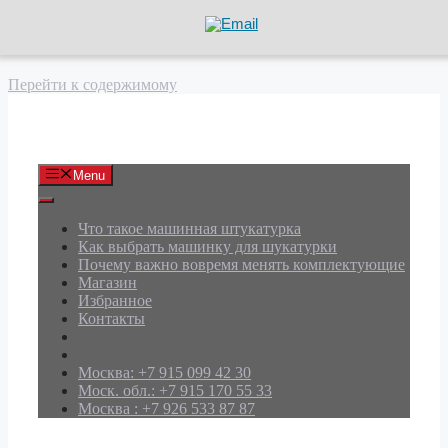
Перейти к содержимому
АРД Групп
Menu
Что такое машинная штукатурка
Как выбрать машинку для шукатурки
Почему важно вовремя менять комплектующие
Магазин
Избранное
Контакты
Москва: +7 915 099 42 30
Моск. обл.: +7 915 170 55 33
Москва : +7 926 533 87 87