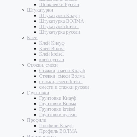
Шпаклевки Русеан
Штукатурки
Штукатурка Кнауф
Штукатурка ВОЛМА
Штукатурка kreisel
Штукатурка русеан
Клеи
Клей Кнауф
Клей Волма
Клей kreisel
клей русеан
Стяжки, смеси
Стяжки, смеси Кнауф
Стяжки, смеси Волма
стяжки, смеси kreisel
смести и стяжки русеан
Грунтовки
Грунтовки Кнауф
Грунтовки Волма
Грунтовки kreisel
Грунтовки русеан
Профили
Профили Кнауф
Профиль ВОЛМА
Инструменты