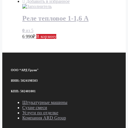
Добавить в избранное
Реле тепловое 1-1,6 А
0
из 5
6 990
₽
В корзину
ООО “АРД Групп"
ИНН: 5024198503
КПП: 502401001
Штукатурные машины
Сухие смеси
Услуги по отделке
Компания ARD Group