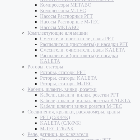
Компрессоры METABO
Компрессоры M-TEC
Насосы Растворные PFT
Насосы Растворные M-TEC
Насосы METABO
Комплектующие для машин
Смесители, очистители, валы PFT
Распылители (пистолеты) и насадки PFT
Смесители, очистители, валы KALETA
Распылители (пистолеты) и насадки
KALETA
Роторы, статоры
Роторы, статоры PFT
Роторы, статоры KALETA
Роторы, статоры M-TEC
Кабели, шланги, вилки, розетки
Кабели, шланги, вилки, розетки PFT
Кабели, шланги, вилки, розетки KALETA
Кабели шланги вилки розетки M-TEC
Соединения, крышки, расходомеры, краны
PFT (С/К/Р/К)
KALETA (С/К/Р/К)
M-TEC С/К/Р/К
Реле, датчики, выключатели
Реле, датчики, выключатели PFT