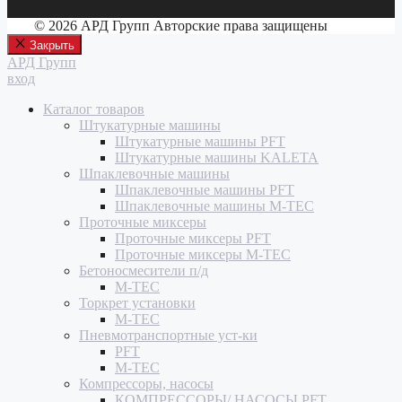
© 2026 АРД Групп Авторские права защищены
Закрыть
АРД Групп
вход
Каталог товаров
Штукатурные машины
Штукатурные машины PFT
Штукатурные машины KALETA
Шпаклевочные машины
Шпаклевочные машины PFT
Шпаклевочные машины M-TEC
Проточные миксеры
Проточные миксеры PFT
Проточные миксеры M-TEC
Бетоносмесители п/д
M-TEC
Торкрет установки
M-TEC
Пневмотранспортные уст-ки
PFT
M-TEC
Компрессоры, насосы
КОМПРЕССОРЫ/ НАСОСЫ PFT