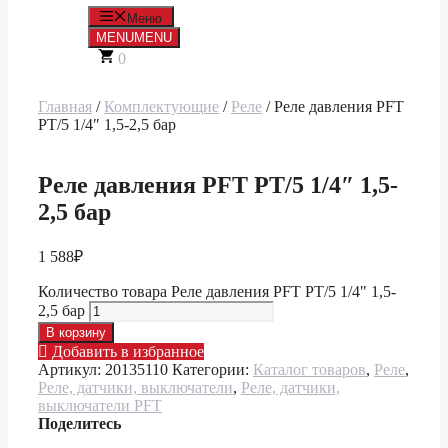
Меню
MENU
MENU
0
Главная
/
Комплектующие
/
Реле
/ Реле давления PFT
РТ/5 1/4″ 1,5-2,5 бар
Реле давления PFT РТ/5 1/4″ 1,5-
2,5 бар
1 588
₽
Количество товара Реле давления PFT РТ/5 1/4" 1,5-
2,5 бар
В корзину
Добавить в избранное
Артикул:
20135110
Категории:
Каталог товаров
,
Реле
,
Реле, датчики, выключатели
,
Реле, датчики,
выключатели PFT
Поделитесь