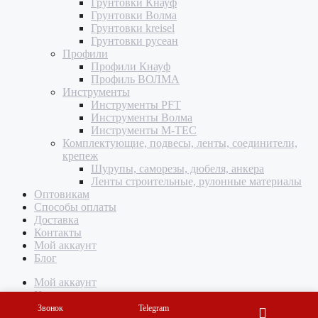
Грунтовки Кнауф
Грунтовки Волма
Грунтовки kreisel
Грунтовки русеан
Профили
Профили Кнауф
Профиль ВОЛМА
Инструменты
Инструменты PFT
Инструменты Волма
Инструменты M-TEC
Комплектующие, подвесы, ленты, соединители,
крепеж
Шурупы, саморезы, дюбеля, анкера
Ленты строительные, рулонные материалы
Оптовикам
Способы оплаты
Доставка
Контакты
Мой аккаунт
Блог
Мой аккаунт
Корзина
Звонок
Telegram