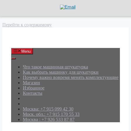
Перейти к содержимому
АРД Групп
Menu
Что такое машинная штукатурка
Как выбрать машинку для шукатурки
Почему важно вовремя менять комплектующие
Магазин
Избранное
Контакты
Москва: +7 915 099 42 30
Моск. обл.: +7 915 170 55 33
Москва : +7 926 533 87 87