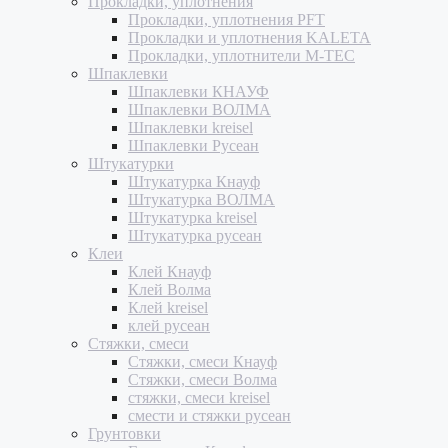
Прокладки, уплотнения
Прокладки, уплотнения PFT
Прокладки и уплотнения KALETA
Прокладки, уплотнители M-TEC
Шпаклевки
Шпаклевки КНАУФ
Шпаклевки ВОЛМА
Шпаклевки kreisel
Шпаклевки Русеан
Штукатурки
Штукатурка Кнауф
Штукатурка ВОЛМА
Штукатурка kreisel
Штукатурка русеан
Клеи
Клей Кнауф
Клей Волма
Клей kreisel
клей русеан
Стяжки, смеси
Стяжки, смеси Кнауф
Стяжки, смеси Волма
стяжки, смеси kreisel
смести и стяжки русеан
Грунтовки