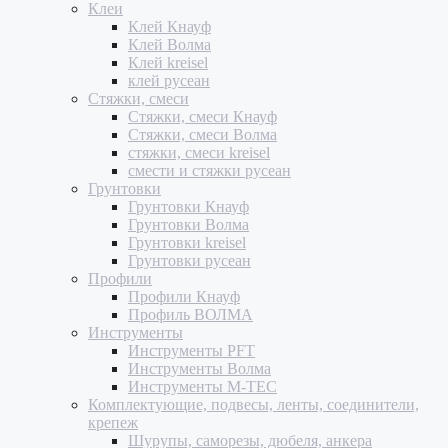
Клеи
Клей Кнауф
Клей Волма
Клей kreisel
клей русеан
Стяжки, смеси
Стяжки, смеси Кнауф
Стяжки, смеси Волма
стяжки, смеси kreisel
смести и стяжки русеан
Грунтовки
Грунтовки Кнауф
Грунтовки Волма
Грунтовки kreisel
Грунтовки русеан
Профили
Профили Кнауф
Профиль ВОЛМА
Инструменты
Инструменты PFT
Инструменты Волма
Инструменты M-TEC
Комплектующие, подвесы, ленты, соединители,
крепеж
Шурупы, саморезы, дюбеля, анкера