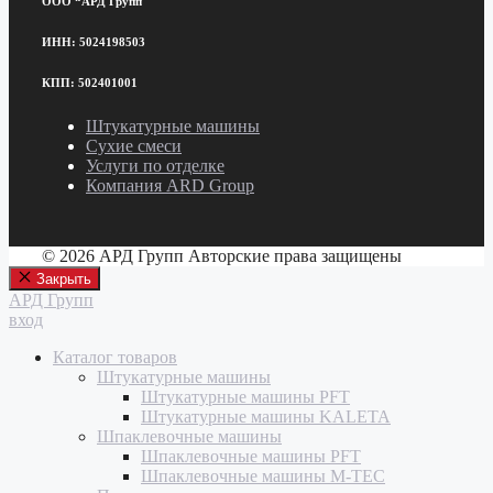
ООО “АРД Групп"
ИНН: 5024198503
КПП: 502401001
Штукатурные машины
Сухие смеси
Услуги по отделке
Компания ARD Group
© 2026 АРД Групп Авторские права защищены
Закрыть
АРД Групп
вход
Каталог товаров
Штукатурные машины
Штукатурные машины PFT
Штукатурные машины KALETA
Шпаклевочные машины
Шпаклевочные машины PFT
Шпаклевочные машины M-TEC