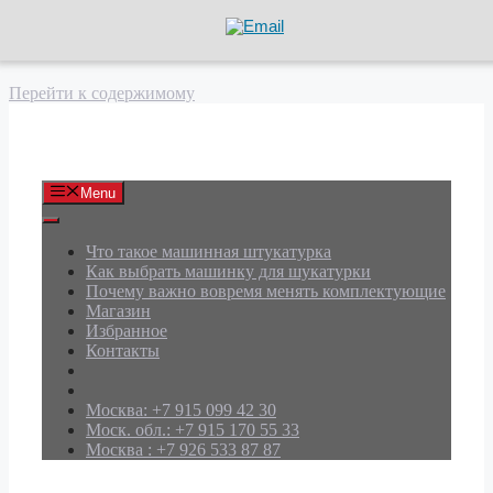
Перейти к содержимому
АРД Групп
Menu
Что такое машинная штукатурка
Как выбрать машинку для шукатурки
Почему важно вовремя менять комплектующие
Магазин
Избранное
Контакты
Москва: +7 915 099 42 30
Моск. обл.: +7 915 170 55 33
Москва : +7 926 533 87 87