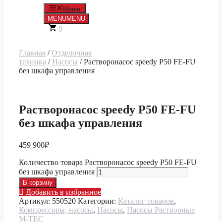
Меню
MENU
MENU
0
Главная
/
Отделочная
техника
/
Насосы
/ Растворонасос speedy P50 FE-FU
без шкафа управления
Растворонасос speedy P50 FE-FU
без шкафа управления
459 900
₽
Количество товара Растворонасос speedy P50 FE-FU
без шкафа управления
В корзину
Добавить в избранное
Артикул:
550520
Категории:
Каталог товаров
,
Компрессоры, насосы
,
Насосы
,
Насосы Растворные
M-TEC