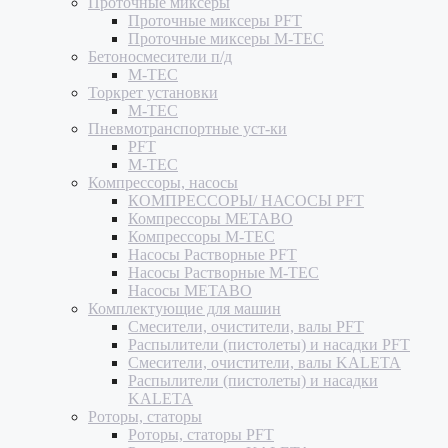
Проточные миксеры
Проточные миксеры PFT
Проточные миксеры M-TEC
Бетоносмесители п/д
M-TEC
Торкрет установки
M-TEC
Пневмотранспортные уст-ки
PFT
M-TEC
Компрессоры, насосы
КОМПРЕССОРЫ/ НАСОСЫ PFT
Компрессоры METABO
Компрессоры M-TEC
Насосы Растворные PFT
Насосы Растворные M-TEC
Насосы METABO
Комплектующие для машин
Смесители, очистители, валы PFT
Распылители (пистолеты) и насадки PFT
Смесители, очистители, валы KALETA
Распылители (пистолеты) и насадки
KALETA
Роторы, статоры
Роторы, статоры PFT