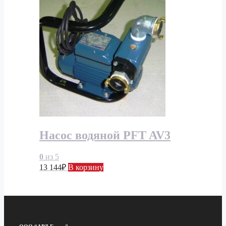
Насос водяной PFT AV3
0
из 5
13 144
₽
В корзину